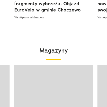
fragmenty wybrzeża. Objazd
now
EuroVelo w gminie Choczewo
swoj
Współpraca reklamowa
Współp
Magazyny
Pokazywanie elementu 1 z 4