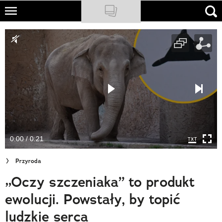
Skip
to
NATIONAL GEOGRAPHIC
main
content
TRAVELER
PODCASTY
Sklep
Newsletter
0:00 / 0:21
Cuda Polski
Przyroda
Wielki Konkurs Fotograficzny
„Oczy szczeniaka” to produkt
Trendbook Podróżniczy
ewolucji. Powstały, by topić
Polecane
ludzkie serca