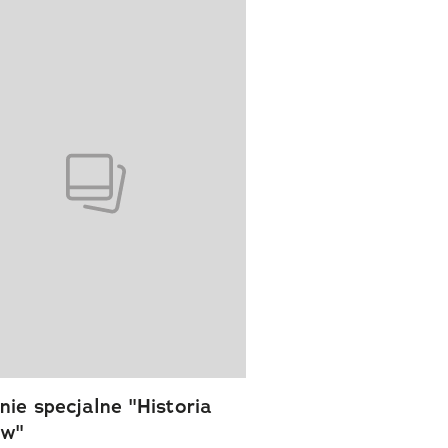
wanie elementu 1 z 1
ie specjalne "Historia
ów"