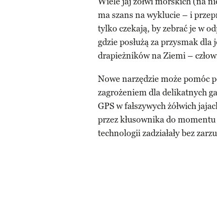
Wiele jaj żółwi morskich (na n
ma szans na wyklucie – i prze
tylko czekają, by zebrać je w 
gdzie posłużą za przysmak dla 
drapieżników na Ziemi – człow
Nowe narzędzie może pomóc poł
zagrożeniem dla delikatnych ga
GPS w fałszywych żółwich jajac
przez kłusownika do momentu p
technologii zadziałały bez zarzu