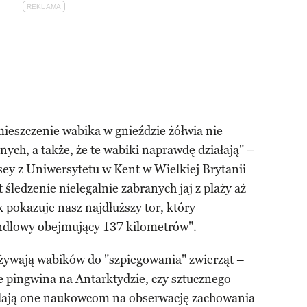
ieszczenie wabika w gnieździe żółwia nie
ych, a także, że te wabiki naprawdę działają" –
ey z Uniwersytetu w Kent w Wielkiej Brytanii
 śledzenie nielegalnie zabranych jaj z plaży aż
pokazuje nasz najdłuższy tor, który
andlowy obejmujący 137 kilometrów".
ywają wabików do "szpiegowania" zwierząt –
e pingwina na Antarktydzie, czy sztucznego
alają one naukowcom na obserwację zachowania