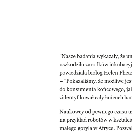
"Nasze badania wykazały, że um
uszkodziło zarodków inkubacyjn
powiedziała biolog Helen Pheas
– "Pokazaliśmy, że możliwe jest
do konsumenta końcowego, jak 
zidentyfikował cały łańcuch h
Naukowcy od pewnego czasu uż
na przykład robotów w kształci
małego goryla w Afryce. Pozw