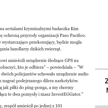
na serialami kryminalnymi badaczka Kim
ę ochroną przyrody organizacji Paso Pacifico.
ie wystarczająco przekonujący, będzie mogła
gania handlarzy dzikich zwierząt.
wi umieścili urządzenie śledzące GPS na
zobaczyć, kto je odbiera" – powiedziała – "W
 dwóch policjantów schowało urządzenie audio
m nagrać podejrzanego dilera narkotyków.
ją jak piłki do ping-ponga, a my chcemy
ołącz te dwa pomysły i masz InvestEGGator."
, zespół umieścił po jednej z 101