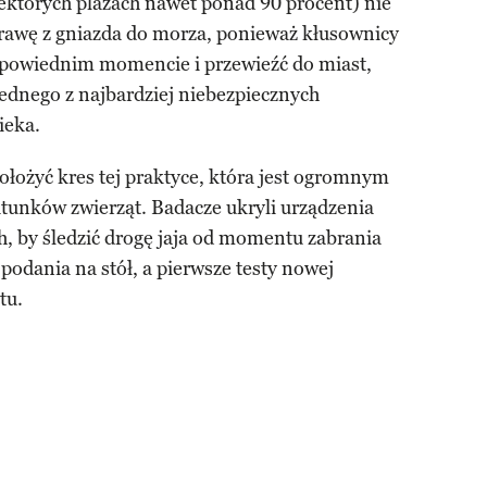
iektórych plażach nawet ponad 90 procent) nie
prawę z gniazda do morza, ponieważ kłusownicy
odpowiednim momencie i przewieźć do miast,
jednego z najbardziej niebezpiecznych
ieka.
ożyć kres tej praktyce, która jest ogromnym
tunków zwierząt. Badacze ukryli urządzenia
h, by śledzić drogę jaja od momentu zabrania
odania na stół, a pierwsze testy nowej
tu.