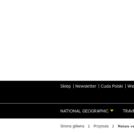
Skip
to
main
content
Sklep
Newsletter
Cuda Polski
Wie
NATIONAL GEOGRAPHIC
TRAV
Strona główna
Przyroda
Natura vs