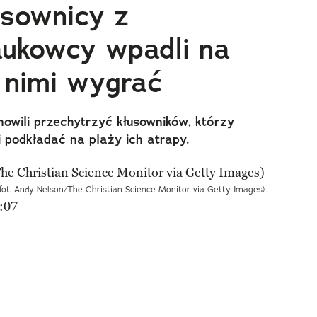
usownicy z
aukowcy wpadli na
z nimi wygrać
nowili przechytrzyć kłusowników, którzy
li podkładać na plaży ich atrapy.
(fot. Andy Nelson/The Christian Science Monitor via Getty Images)
:07