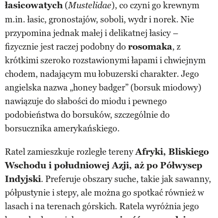
łasicowatych
(
), co czyni go krewnym
Mustelidae
m.in. łasic, gronostajów, soboli, wydr i norek. Nie
przypomina jednak małej i delikatnej łasicy –
fizycznie jest raczej podobny do
rosomaka
, z
krótkimi szeroko rozstawionymi łapami i chwiejnym
chodem, nadającym mu łobuzerski charakter. Jego
angielska nazwa „honey badger” (borsuk miodowy)
nawiązuje do słabości do miodu i pewnego
podobieństwa do borsuków, szczególnie do
borsucznika amerykańskiego.
Ratel zamieszkuje rozległe tereny
Afryki, Bliskiego
Wschodu i południowej Azji, aż po Półwysep
Indyjski
. Preferuje obszary suche, takie jak sawanny,
półpustynie i stepy, ale można go spotkać również w
lasach i na terenach górskich. Ratela wyróżnia jego