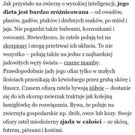
Jak przystało na zwierzę o wysokiej inteligencji,
jego
dieta jest bardzo zróżnicowana
– od owadów,
płazów, gadów, ptaków i drobnych ssaków, po miód i
jaja. Nie pogardzi także bulwami, korzonkami i
owocami. Stwierdzono, że ratele polują też na
skorpiony
i mogą przetrwać ich ukłucia. To nie
wszystko – polują także na jedne z najbardziej
jadowitych węży świata –
czarne mamby
.
Prawdopodobnie jady jego ofiar tylko w małych
ilościach przenikają do krwiobiegu przez grubą skórę i
tłuszcz. Czasem ofiarą ratela bywają
żółwie
– dostanie
się do ich skorup zwierzak traktuje jak kolejną
łamigłówkę do rozwiązania. Bywa, że poluje na
zwierzęta gospodarskie np. drób, owce lub kozy. Swoje
ofiary ratel miodożerny
zjada w całości
– ze skórą,
futrem, piórami i kośćmi.