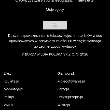
O towarzystwie National Geographic
Newsletter
Moje zgody
Dalsze rozpowszechnianie tekstów, zdjęć i materiałów wideo
opublikowanych w serwisie w całości lub w części wymaga
uprzedniej zgody wydawcy.
©
BURDA MEDIA POLSKA SP. Z O. O. 2026
Elle.pl
Glamour.pl
Kobieta.pl
Mojegotowanie.pl
Mamotoja.pl
Party.pl
Polki.pl
Przyslijprzepis.pl
Viva.pl
Wizaz.pl