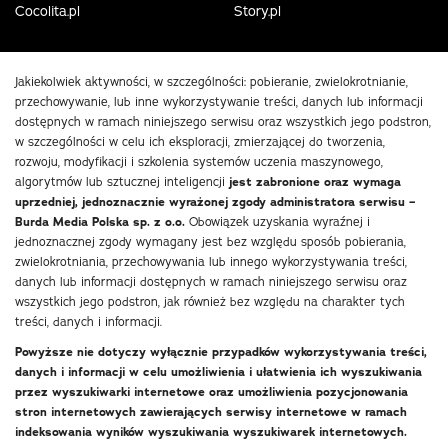
Cocolita.pl
Story.pl
Jakiekolwiek aktywności, w szczególności: pobieranie, zwielokrotnianie,
przechowywanie, lub inne wykorzystywanie treści, danych lub informacji
dostępnych w ramach niniejszego serwisu oraz wszystkich jego podstron,
w szczególności w celu ich eksploracji, zmierzającej do tworzenia,
rozwoju, modyfikacji i szkolenia systemów uczenia maszynowego,
algorytmów lub sztucznej inteligencji
jest zabronione oraz wymaga
uprzedniej, jednoznacznie wyrażonej zgody administratora serwisu –
Burda Media Polska sp. z o.o.
Obowiązek uzyskania wyraźnej i
jednoznacznej zgody wymagany jest bez względu sposób pobierania,
zwielokrotniania, przechowywania lub innego wykorzystywania treści,
danych lub informacji dostępnych w ramach niniejszego serwisu oraz
wszystkich jego podstron, jak również bez względu na charakter tych
treści, danych i informacji.
Powyższe nie dotyczy wyłącznie przypadków wykorzystywania treści,
danych i informacji w celu umożliwienia i ułatwienia ich wyszukiwania
przez wyszukiwarki internetowe oraz umożliwienia pozycjonowania
stron internetowych zawierających serwisy internetowe w ramach
indeksowania wyników wyszukiwania wyszukiwarek internetowych.