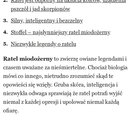
Ratel jest odporny na ukłucia kolców, użądlenia
pszczół i jad skorpionów
Silny, inteligentny i bezczelny
Stoffel – najsłynniejszy ratel miodożerny
Niezwykłe legendy o ratelu
Ratel miodożerny
to zwierzę owiane legendami i
czasem uważane za nieśmiertelne. Chociaż biologia
mówi co innego, nietrudno zrozumieć skąd te
opowieści się wzięły. Gruba skóra, inteligencja i
niezwykła odwaga sprawiają że ratel potrafi wyjść
niemal z każdej opresji i upolować niemal każdą
ofiarę.