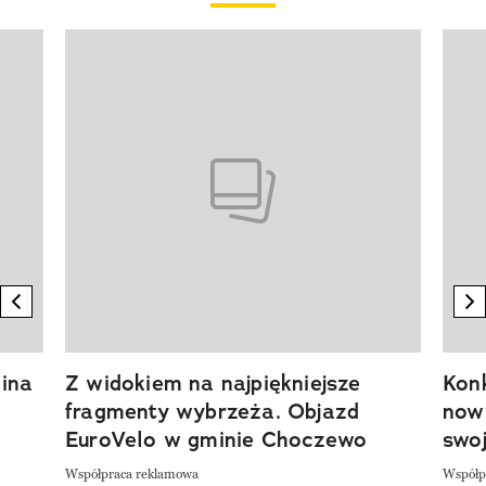
Pokazywanie elementu 1 z 20
previous element
n
ina
Z widokiem na najpiękniejsze
Kon
fragmenty wybrzeża. Objazd
now
EuroVelo w gminie Choczewo
swoj
Współpraca reklamowa
Współp