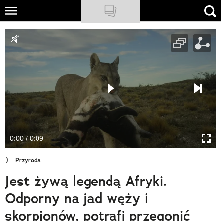
Skip
to
NATIONAL GEOGRAPHIC
main
content
TRAVELER
PODCASTY
Sklep
Newsletter
0:00 / 0:09
Cuda Polski
Przyroda
Wielki Konkurs Fotograficzny
Jest żywą legendą Afryki.
Trendbook Podróżniczy
Odporny na jad węży i
Polecane
skorpionów, potrafi przegonić