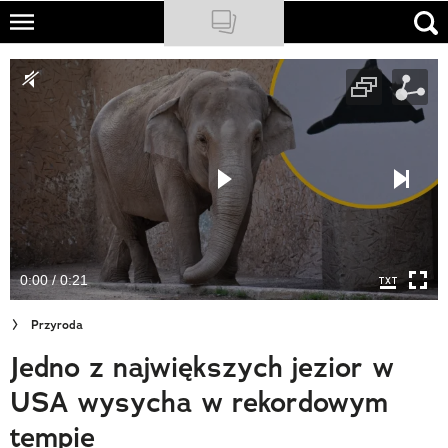
Skip
to
NATIONAL GEOGRAPHIC
main
content
TRAVELER
PODCASTY
Sklep
Newsletter
0:00 / 0:21
Cuda Polski
Przyroda
Wielki Konkurs Fotograficzny
Jedno z największych jezior w
Trendbook Podróżniczy
USA wysycha w rekordowym
Polecane
tempie