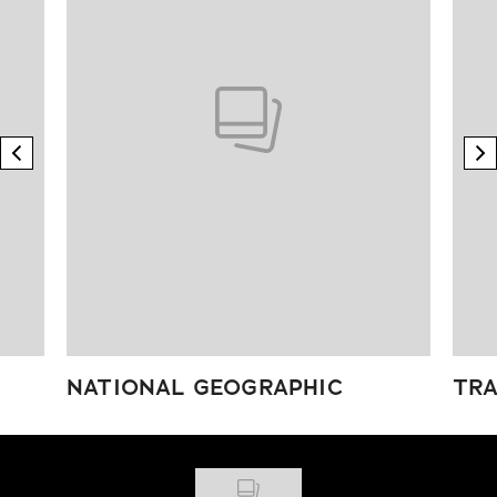
previous element
n
NATIONAL GEOGRAPHIC
TRA