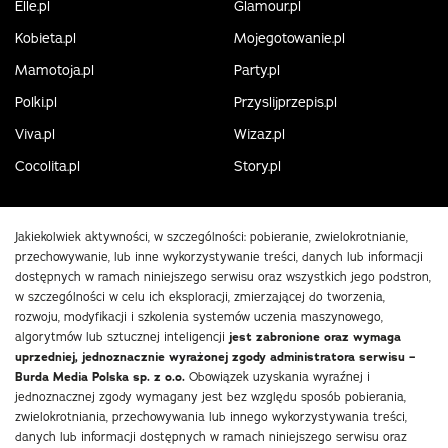
Elle.pl
Glamour.pl
Kobieta.pl
Mojegotowanie.pl
Mamotoja.pl
Party.pl
Polki.pl
Przyslijprzepis.pl
Viva.pl
Wizaz.pl
Cocolita.pl
Story.pl
Jakiekolwiek aktywności, w szczególności: pobieranie, zwielokrotnianie,
przechowywanie, lub inne wykorzystywanie treści, danych lub informacji
dostępnych w ramach niniejszego serwisu oraz wszystkich jego podstron,
w szczególności w celu ich eksploracji, zmierzającej do tworzenia,
rozwoju, modyfikacji i szkolenia systemów uczenia maszynowego,
algorytmów lub sztucznej inteligencji
jest zabronione oraz wymaga
uprzedniej, jednoznacznie wyrażonej zgody administratora serwisu –
Burda Media Polska sp. z o.o.
Obowiązek uzyskania wyraźnej i
jednoznacznej zgody wymagany jest bez względu sposób pobierania,
zwielokrotniania, przechowywania lub innego wykorzystywania treści,
danych lub informacji dostępnych w ramach niniejszego serwisu oraz