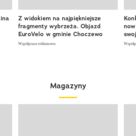
ina
Z widokiem na najpiękniejsze
Kon
fragmenty wybrzeża. Objazd
now
EuroVelo w gminie Choczewo
swoj
Współpraca reklamowa
Współp
Magazyny
Pokazywanie elementu 1 z 4