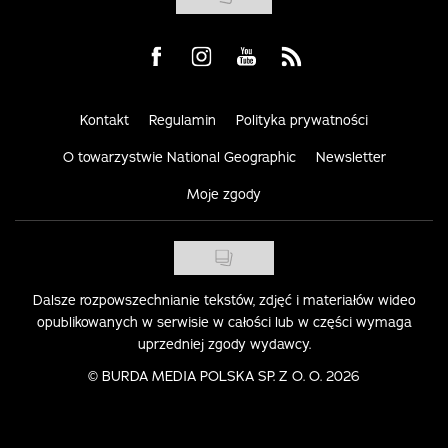
Visit us on Facebook
Visit us on Instagram
Visit us on Youtube
Visit us on Rss
Kontakt
Regulamin
Polityka prywatności
O towarzystwie National Geographic
Newsletter
Moje zgody
Dalsze rozpowszechnianie tekstów, zdjęć i materiałów wideo
opublikowanych w serwisie w całości lub w części wymaga
uprzedniej zgody wydawcy.
©
BURDA MEDIA POLSKA SP. Z O. O. 2026