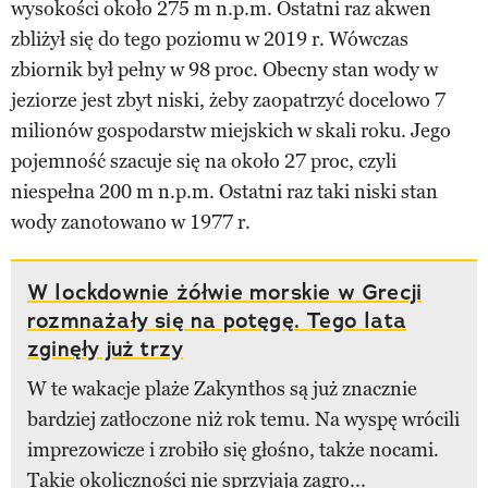
wysokości około 275 m n.p.m. Ostatni raz akwen
zbliżył się do tego poziomu w 2019 r. Wówczas
zbiornik był pełny w 98 proc. Obecny stan wody w
jeziorze jest zbyt niski, żeby zaopatrzyć docelowo 7
milionów gospodarstw miejskich w skali roku. Jego
pojemność szacuje się na około 27 proc, czyli
niespełna 200 m n.p.m. Ostatni raz taki niski stan
wody zanotowano w 1977 r.
W lockdownie żółwie morskie w Grecji
rozmnażały się na potęgę. Tego lata
zginęły już trzy
W te wakacje plaże Zakynthos są już znacznie
bardziej zatłoczone niż rok temu. Na wyspę wrócili
imprezowicze i zrobiło się głośno, także nocami.
Takie okoliczności nie sprzyjają zagro...