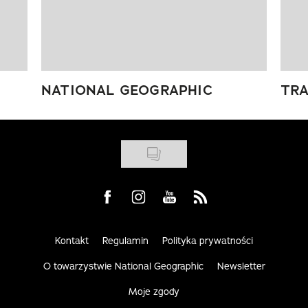
NATIONAL GEOGRAPHIC
TRA
Visit us on Facebook
Visit us on Instagram
Visit us on Youtube
Visit us on Rss
Kontakt
Regulamin
Polityka prywatności
O towarzystwie National Geographic
Newsletter
Moje zgody