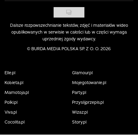
Dalsze rozpowszechnianie tekstów, zdjęć i materiałów wideo
opublikowanych w serwisie w całości lub w części wymaga
uprzedniej zgody wydawcy.
©
BURDA MEDIA POLSKA SP. Z O. O. 2026
Elle.pl
Glamour.pl
Kobieta.pl
Mojegotowanie.pl
Mamotoja.pl
Party.pl
Polki.pl
Przyslijprzepis.pl
Viva.pl
Wizaz.pl
Cocolita.pl
Story.pl