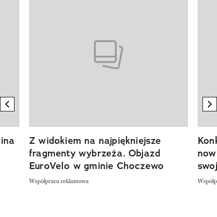
previous element
n
ina
Z widokiem na najpiękniejsze
Kon
fragmenty wybrzeża. Objazd
now
EuroVelo w gminie Choczewo
swoj
Współpraca reklamowa
Współp