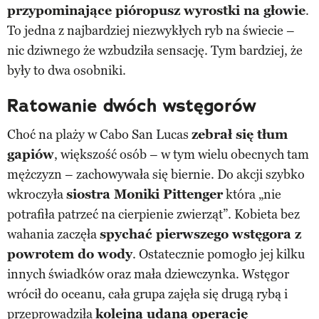
przypominające pióropusz wyrostki na głowie
.
To jedna z najbardziej niezwykłych ryb na świecie –
nic dziwnego że wzbudziła sensację. Tym bardziej, że
były to dwa osobniki.
Ratowanie dwóch wstęgorów
Choć na plaży w Cabo San Lucas
zebrał się tłum
gapiów
, większość osób – w tym wielu obecnych tam
mężczyzn – zachowywała się biernie. Do akcji szybko
wkroczyła
siostra Moniki Pittenger
która „nie
potrafiła patrzeć na cierpienie zwierząt”. Kobieta bez
wahania zaczęła
spychać pierwszego wstęgora z
powrotem do wody
. Ostatecznie pomogło jej kilku
innych świadków oraz mała dziewczynka. Wstęgor
wrócił do oceanu, cała grupa zajęła się drugą rybą i
przeprowadziła
kolejną udaną operację