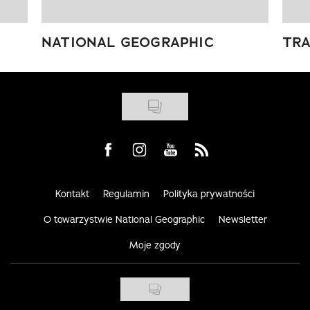
NATIONAL GEOGRAPHIC
TRA
Visit us on Facebook
Visit us on Instagram
Visit us on Youtube
Visit us on Rss
Kontakt
Regulamin
Polityka prywatności
O towarzystwie National Geographic
Newsletter
Moje zgody