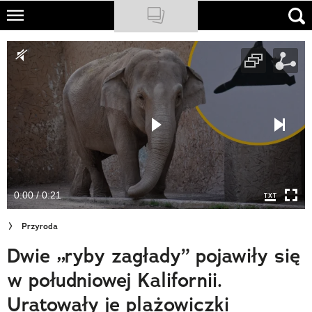
Skip
to
NATIONAL GEOGRAPHIC
main
content
TRAVELER
PODCASTY
Sklep
Newsletter
0:00 / 0:21
Cuda Polski
Przyroda
Wielki Konkurs Fotograficzny
Dwie „ryby zagłady” pojawiły się
Trendbook Podróżniczy
w południowej Kalifornii.
Polecane
Uratowały je plażowiczki