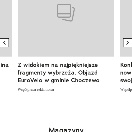
previous element
n
ina
Z widokiem na najpiękniejsze
Kon
fragmenty wybrzeża. Objazd
now
EuroVelo w gminie Choczewo
swoj
Współpraca reklamowa
Współp
Magazyny