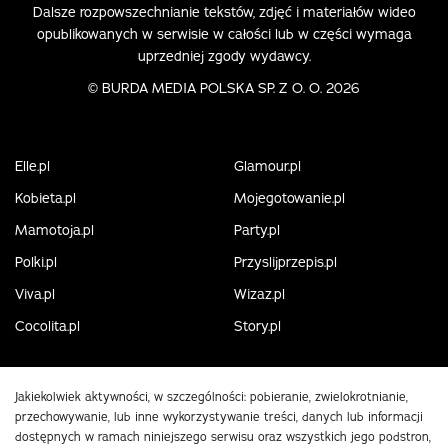
Dalsze rozpowszechnianie tekstów, zdjęć i materiałów wideo
opublikowanych w serwisie w całości lub w części wymaga
uprzedniej zgody wydawcy.
©
BURDA MEDIA POLSKA SP. Z O. O. 2026
Elle.pl
Glamour.pl
Kobieta.pl
Mojegotowanie.pl
Mamotoja.pl
Party.pl
Polki.pl
Przyslijprzepis.pl
Viva.pl
Wizaz.pl
Cocolita.pl
Story.pl
Jakiekolwiek aktywności, w szczególności: pobieranie, zwielokrotnianie,
przechowywanie, lub inne wykorzystywanie treści, danych lub informacji
dostępnych w ramach niniejszego serwisu oraz wszystkich jego podstron,