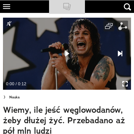
Skip
to
NATIONAL GEOGRAPHIC
main
content
TRAVELER
PODCASTY
Sklep
Newsletter
0:00 / 0:12
Cuda Polski
Nauka
Wielki Konkurs Fotograficzny
Wiemy, ile jeść węglowodanów,
Trendbook Podróżniczy
żeby dłużej żyć. Przebadano aż
Polecane
pół mln ludzi