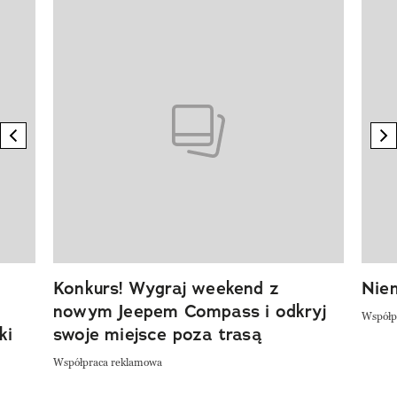
Pokazywanie elementu 1 z 20
previous element
n
Konkurs! Wygraj weekend z
Niem
nowym Jeepem Compass i odkryj
Współp
ki
swoje miejsce poza trasą
Współpraca reklamowa