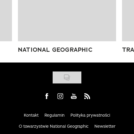
NATIONAL GEOGRAPHIC
TRA
Visit us on Facebook
Visit us on Instagram
Visit us on Youtube
Visit us on Rss
Kontakt
Regulamin
Polityka prywatności
O towarzystwie National Geographic
Newsletter