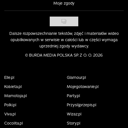
Moje zgody
Dalsze rozpowszechnianie tekstów, zdjęć i materiałów wideo
opublikowanych w serwisie w całości lub w części wymaga
uprzedniej zgody wydawcy.
©
BURDA MEDIA POLSKA SP. Z O. O. 2026
Elle.pl
Glamour.pl
Kobieta.pl
Mojegotowanie.pl
Mamotoja.pl
Party.pl
Polki.pl
Przyslijprzepis.pl
Viva.pl
Wizaz.pl
Cocolita.pl
Story.pl