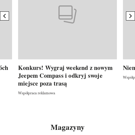
previous element
n
óch
Konkurs! Wygraj weekend z nowym
Niem
Jeepem Compass i odkryj swoje
Współp
i
miejsce poza trasą
Współpraca reklamowa
Magazyny