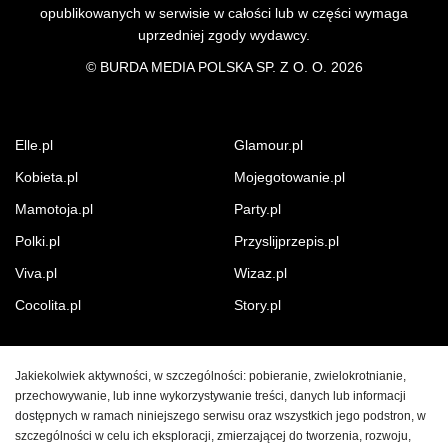
opublikowanych w serwisie w całości lub w części wymaga
uprzedniej zgody wydawcy.
©
BURDA MEDIA POLSKA SP. Z O. O. 2026
Elle.pl
Glamour.pl
Kobieta.pl
Mojegotowanie.pl
Mamotoja.pl
Party.pl
Polki.pl
Przyslijprzepis.pl
Viva.pl
Wizaz.pl
Cocolita.pl
Story.pl
Jakiekolwiek aktywności, w szczególności: pobieranie, zwielokrotnianie,
przechowywanie, lub inne wykorzystywanie treści, danych lub informacji
dostępnych w ramach niniejszego serwisu oraz wszystkich jego podstron, w
szczególności w celu ich eksploracji, zmierzającej do tworzenia, rozwoju,