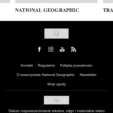
NATIONAL GEOGRAPHIC
TRA
Visit us on Facebook
Visit us on Instagram
Visit us on Youtube
Visit us on Rss
Kontakt
Regulamin
Polityka prywatności
O towarzystwie National Geographic
Newsletter
Moje zgody
Dalsze rozpowszechnianie tekstów, zdjęć i materiałów wideo