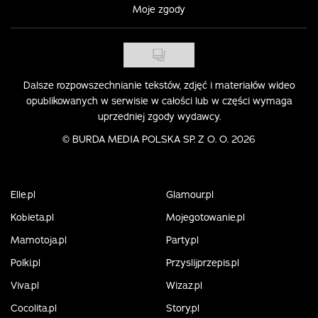
Moje zgody
Dalsze rozpowszechnianie tekstów, zdjęć i materiałów wideo
opublikowanych w serwisie w całości lub w części wymaga
uprzedniej zgody wydawcy.
©
BURDA MEDIA POLSKA SP. Z O. O. 2026
Elle.pl
Glamour.pl
Kobieta.pl
Mojegotowanie.pl
Mamotoja.pl
Party.pl
Polki.pl
Przyslijprzepis.pl
Viva.pl
Wizaz.pl
Cocolita.pl
Story.pl