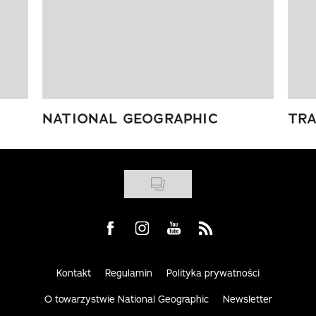
NATIONAL GEOGRAPHIC
TRA
Visit us on Facebook
Visit us on Instagram
Visit us on Youtube
Visit us on Rss
Kontakt
Regulamin
Polityka prywatności
O towarzystwie National Geographic
Newsletter