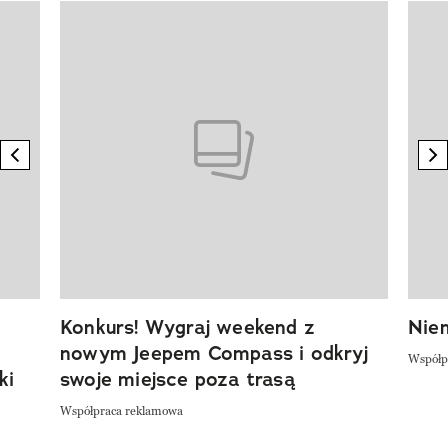
Pokazywanie elementu 1 z 20
previous element
n
Konkurs! Wygraj weekend z
Niem
nowym Jeepem Compass i odkryj
Współp
ki
swoje miejsce poza trasą
Współpraca reklamowa