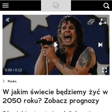
Skip
to
NATIONAL GEOGRAPHIC
main
content
TRAVELER
PODCASTY
Sklep
Newsletter
0:00 / 0:12
Cuda Polski
Nauka
Wielki Konkurs Fotograficzny
W jakim świecie będziemy żyć w
Trendbook Podróżniczy
2050 roku? Zobacz prognozy
Polecane