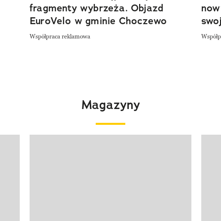
fragmenty wybrzeża. Objazd
now
EuroVelo w gminie Choczewo
swoj
Współpraca reklamowa
Współp
Magazyny
Pokazywanie elementu 1 z 4