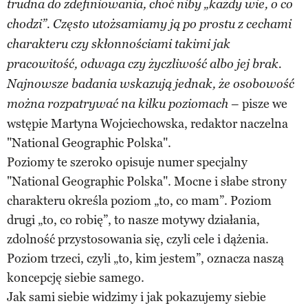
trudna do zdefiniowania, choć niby „każdy wie, o co
chodzi”. Często utożsamiamy ją po prostu z cechami
charakteru czy skłonnościami takimi jak
pracowitość, odwaga czy życzliwość albo jej brak.
Najnowsze badania wskazują jednak, że osobowość
– pisze we
można rozpatrywać na kilku poziomach
wstępie Martyna Wojciechowska, redaktor naczelna
"National Geographic Polska".
Poziomy te szeroko opisuje numer specjalny
"National Geographic Polska". Mocne i słabe strony
charakteru określa poziom „to, co mam”. Poziom
drugi „to, co robię”, to nasze motywy działania,
zdolność przystosowania się, czyli cele i dążenia.
Poziom trzeci, czyli „to, kim jestem”, oznacza naszą
koncepcję siebie samego.
Jak sami siebie widzimy i jak pokazujemy siebie