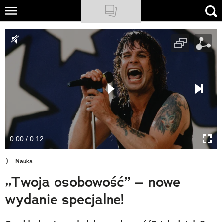
Skip
to
NATIONAL GEOGRAPHIC
main
content
TRAVELER
PODCASTY
Sklep
Newsletter
0:00 / 0:12
Cuda Polski
Nauka
Wielki Konkurs Fotograficzny
„Twoja osobowość” – nowe
Trendbook Podróżniczy
wydanie specjalne!
Polecane