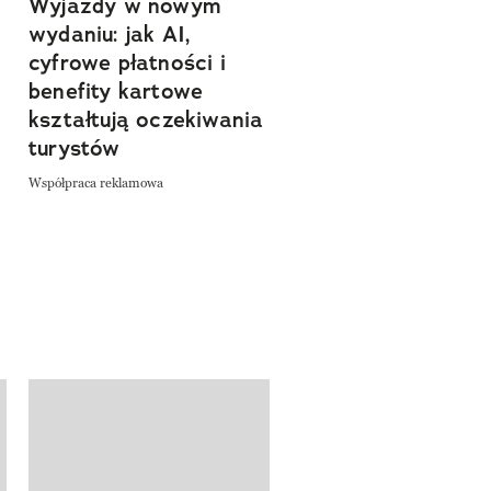
Wyjazdy w nowym
Tam, gdzie kończy 
wydaniu: jak AI,
asfalt, zaczyna się
cyfrowe płatności i
spokój. Wyrusz
benefity kartowe
szlakiem miejsc, kt
kształtują oczekiwania
pozwalają zwolnić 
turystów
odkrywać Polskę bl
natury
Współpraca reklamowa
Współpraca reklamowa