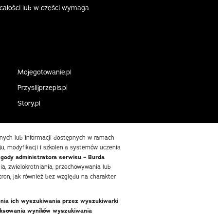
 całości lub w części wymaga
Mojegotowanie.pl
Przyslijprzepis.pl
Story.pl
danych lub informacji dostępnych w ramach
ju, modyfikacji i szkolenia systemów uczenia
zgody administratora serwisu – Burda
, zwielokrotniania, przechowywania lub
ron, jak również bez względu na charakter
enia ich wyszukiwania przez wyszukiwarki
deksowania wyników wyszukiwania