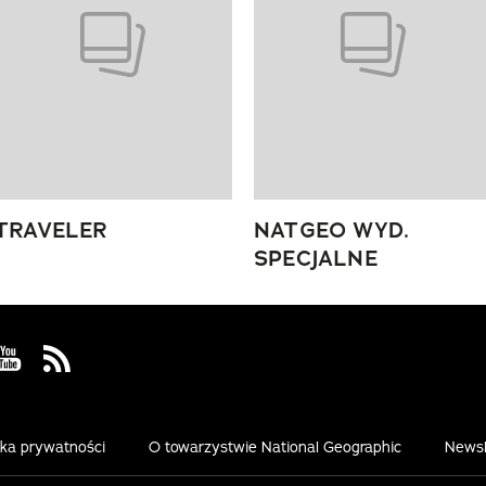
TRAVELER
NATGEO WYD.
SPECJALNE
 Facebook
us on Instagram
Visit us on Youtube
Visit us on Rss
yka prywatności
O towarzystwie National Geographic
Newsl