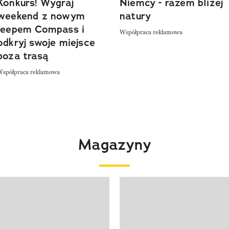
Konkurs! Wygraj
Niemcy - razem bliżej
weekend z nowym
natury
Jeepem Compass i
Współpraca reklamowa
odkryj swoje miejsce
poza trasą
Współpraca reklamowa
Magazyny
 4 z 4