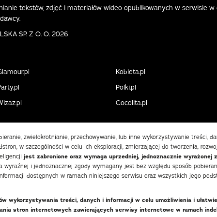
ianie tekstów, zdjęć i materiałów wideo opublikowanych w serwisie w
ydawcy.
KA SP. Z O. O. 2026
Glamour.pl
Kobieta.pl
arty.pl
Polki.pl
Wizaz.pl
Cocolita.pl
obieranie, zwielokrotnianie, przechowywanie, lub inne wykorzystywanie treści, 
stron, w szczególności w celu ich eksploracji, zmierzającej do tworzenia, rozwo
eligencji
jest zabronione oraz wymaga uprzedniej, jednoznacznie wyrażonej 
 wyraźnej i jednoznacznej zgody wymagany jest bez względu sposób pobierania
informacji dostępnych w ramach niniejszego serwisu oraz wszystkich jego podst
 wykorzystywania treści, danych i informacji w celu umożliwienia i ułatwi
wania stron internetowych zawierających serwisy internetowe w ramach in