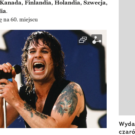
Kanada, Finlandia, Holandia, Szwecja,
Pokazy
lia
.
ę na 60. miejscu
Wydan
czar