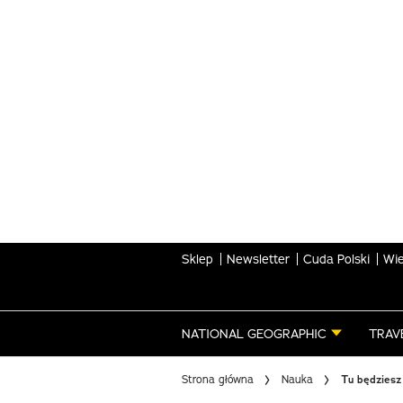
Skip
to
main
content
Sklep
Newsletter
Cuda Polski
Wie
NATIONAL GEOGRAPHIC
TRAV
Strona główna
Nauka
Tu będziesz