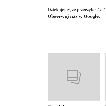
Dziękujemy, że przeczytałaś/eś
Obserwuj nas w Google.
Pokazywanie elementów od 1 d
previous element