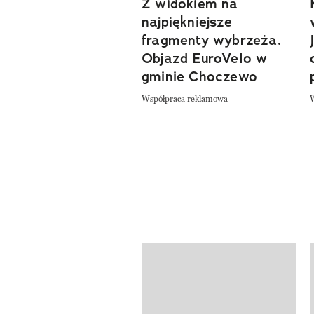
Z widokiem na
najpiękniejsze
fragmenty wybrzeża.
Objazd EuroVelo w
gminie Choczewo
Współpraca reklamowa
Pokazywanie elementów od 1 do