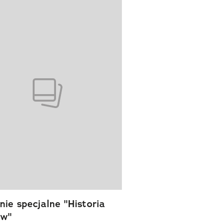
wanie elementu 1 z 1
ie specjalne "Historia
ów"