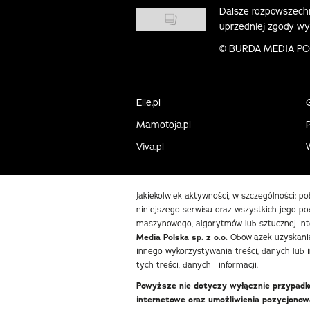
Dalsze rozpowszechn
uprzedniej zgody w
©
BURDA MEDIA POLS
Elle.pl
Mamotoja.pl
P
Viva.pl
Jakiekolwiek aktywności, w szczególności: p
niniejszego serwisu oraz wszystkich jego pod
maszynowego, algorytmów lub sztucznej int
Media Polska sp. z o.o.
Obowiązek uzyskania
innego wykorzystywania treści, danych lub 
tych treści, danych i informacji.
Powyższe nie dotyczy wyłącznie przypadków
internetowe oraz umożliwienia pozycjono