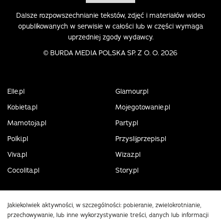
Dalsze rozpowszechnianie tekstów, zdjęć i materiałów wideo
opublikowanych w serwisie w całości lub w części wymaga
uprzedniej zgody wydawcy.
©
BURDA MEDIA POLSKA SP. Z O. O. 2026
Elle.pl
Glamour.pl
Kobieta.pl
Mojegotowanie.pl
Mamotoja.pl
Party.pl
Polki.pl
Przyslijprzepis.pl
Viva.pl
Wizaz.pl
Cocolita.pl
Story.pl
Jakiekolwiek aktywności, w szczególności: pobieranie, zwielokrotnianie,
przechowywanie, lub inne wykorzystywanie treści, danych lub informacji