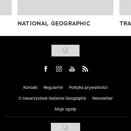
NATIONAL GEOGRAPHIC
TRA
Visit us on Facebook
Visit us on Instagram
Visit us on Youtube
Visit us on Rss
Kontakt
Regulamin
Polityka prywatności
O towarzystwie National Geographic
Newsletter
Moje zgody