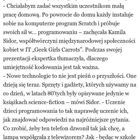
- Chciałabym zadać wszystkim uczestnikom małą
pracę domową. Po powrocie do domu każdy instaluje
sobie na komputerze program Scratch i próbuje
swoich sił w... programowaniu – zachęcała Kamila
Sidor, współtwórczyni międzynarodowej społeczności
kobiet w IT „Geek Girls Carrots”. Podczas swojej
prezentacji ekspertka tłumaczyła, dlaczego
umiejętność kodowania jest tak ważna.
- Nowe technologie to nie jest pieśń o przyszłości. One
dzieją się teraz. Sprzęty i gadżety, których używamy na
co dzień, w latach 80'tych były opisywane jedynie w
książkach science-fiction – mówi Sidor. - Uczenie
dzieci programowania to tak naprawdę uczenie ich,
jak znajdować odpowiedzi na najróżniejsze pytania.
Co zrobić, żeby ten telefon dzwonił tak jak chcę, a
lampa współgrała z telewizorem? Jak - będąc w szkole