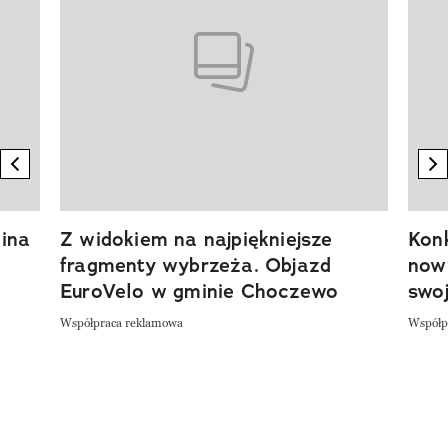
previous element
n
ina
Z widokiem na najpiękniejsze
Kon
fragmenty wybrzeża. Objazd
now
EuroVelo w gminie Choczewo
swoj
Współpraca reklamowa
Współp