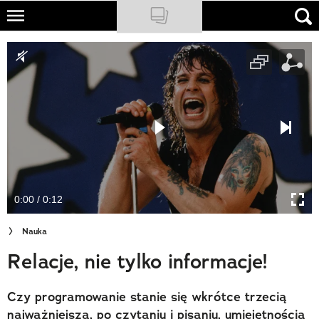
Skip
to
NATIONAL GEOGRAPHIC
main
content
TRAVELER
PODCASTY
Sklep
Newsletter
0:00 / 0:12
Cuda Polski
Nauka
Wielki Konkurs Fotograficzny
Relacje, nie tylko informacje!
Trendbook Podróżniczy
Czy programowanie stanie się wkrótce trzecią
Polecane
najważniejszą, po czytaniu i pisaniu, umiejętnością