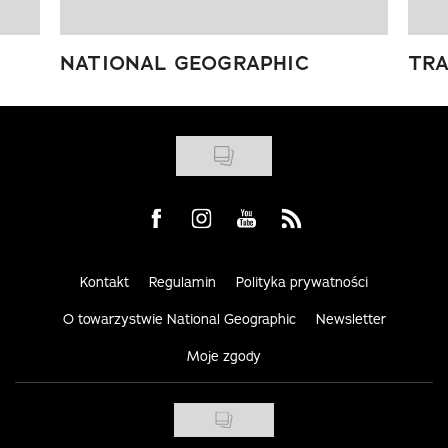
NATIONAL GEOGRAPHIC
TRA
Visit us on Facebook
Visit us on Instagram
Visit us on Youtube
Visit us on Rss
Kontakt
Regulamin
Polityka prywatności
O towarzystwie National Geographic
Newsletter
Moje zgody