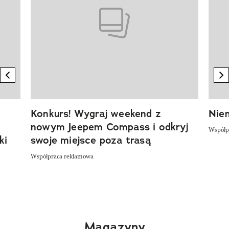
previous element
n
Konkurs! Wygraj weekend z
Niem
nowym Jeepem Compass i odkryj
Współp
ki
swoje miejsce poza trasą
Współpraca reklamowa
Magazyny