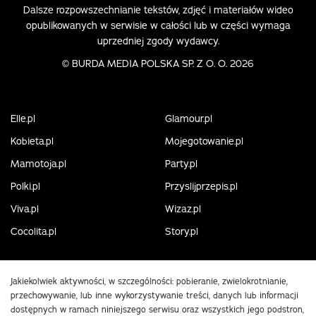
Dalsze rozpowszechnianie tekstów, zdjęć i materiałów wideo
opublikowanych w serwisie w całości lub w części wymaga
uprzedniej zgody wydawcy.
©
BURDA MEDIA POLSKA SP. Z O. O. 2026
Elle.pl
Glamour.pl
Kobieta.pl
Mojegotowanie.pl
Mamotoja.pl
Party.pl
Polki.pl
Przyslijprzepis.pl
Viva.pl
Wizaz.pl
Cocolita.pl
Story.pl
Jakiekolwiek aktywności, w szczególności: pobieranie, zwielokrotnianie,
przechowywanie, lub inne wykorzystywanie treści, danych lub informacji
dostępnych w ramach niniejszego serwisu oraz wszystkich jego podstron,