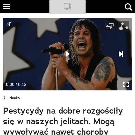
Skip
to
NATIONAL GEOGRAPHIC
main
content
TRAVELER
PODCASTY
Sklep
Newsletter
0:00 / 0:12
Cuda Polski
Nauka
Wielki Konkurs Fotograficzny
Pestycydy na dobre rozgościły
Trendbook Podróżniczy
się w naszych jelitach. Mogą
Polecane
wywoływać nawet choroby