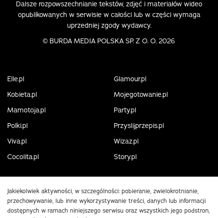
Dalsze rozpowszechnianie tekstów, zdjęć i materiałów wideo
opublikowanych w serwisie w całości lub w części wymaga
uprzedniej zgody wydawcy.
©
BURDA MEDIA POLSKA SP. Z O. O. 2026
Elle.pl
Glamour.pl
Kobieta.pl
Mojegotowanie.pl
Mamotoja.pl
Party.pl
Polki.pl
Przyslijprzepis.pl
Viva.pl
Wizaz.pl
Cocolita.pl
Story.pl
Jakiekolwiek aktywności, w szczególności: pobieranie, zwielokrotnianie,
przechowywanie, lub inne wykorzystywanie treści, danych lub informacji
dostępnych w ramach niniejszego serwisu oraz wszystkich jego podstron,