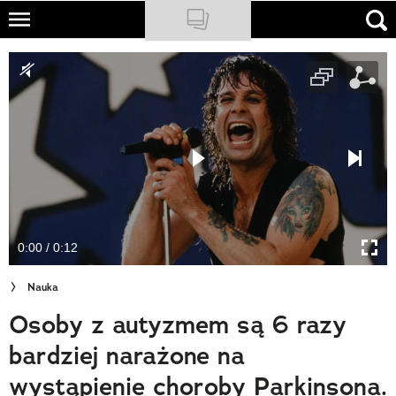
Skip
to
NATIONAL GEOGRAPHIC
main
content
TRAVELER
PODCASTY
Sklep
Newsletter
0:00 / 0:12
Cuda Polski
Nauka
Wielki Konkurs Fotograficzny
Osoby z autyzmem są 6 razy
Trendbook Podróżniczy
bardziej narażone na
Polecane
wystąpienie choroby Parkinsona.