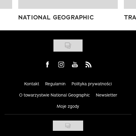
NATIONAL GEOGRAPHIC
TRA
Visit us on Facebook
Visit us on Instagram
Visit us on Youtube
Visit us on Rss
Kontakt
Regulamin
Polityka prywatności
O towarzystwie National Geographic
Newsletter
Moje zgody