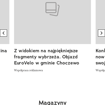
previous element
n
ina
Z widokiem na najpiękniejsze
Kon
fragmenty wybrzeża. Objazd
now
EuroVelo w gminie Choczewo
swoj
Współpraca reklamowa
Współp
Magazyny