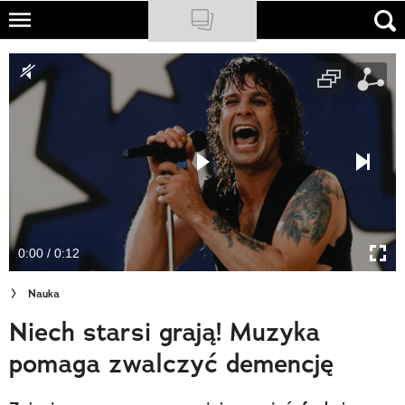
Skip
to
NATIONAL GEOGRAPHIC
main
content
TRAVELER
PODCASTY
Sklep
Newsletter
0:00 / 0:12
Cuda Polski
Nauka
Wielki Konkurs Fotograficzny
Niech starsi grają! Muzyka
Trendbook Podróżniczy
pomaga zwalczyć demencję
Polecane