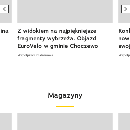
previous element
n
ina
Z widokiem na najpiękniejsze
Kon
fragmenty wybrzeża. Objazd
now
EuroVelo w gminie Choczewo
swoj
Współpraca reklamowa
Współp
Magazyny
Pokazywanie elementu 1 z 4