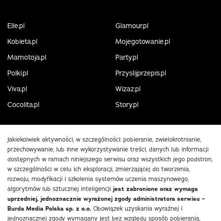
Elle.pl
Glamour.pl
Kobieta.pl
Mojegotowanie.pl
Mamotoja.pl
Party.pl
Polki.pl
Przyslijprzepis.pl
Viva.pl
Wizaz.pl
Cocolita.pl
Story.pl
Jakiekolwiek aktywności, w szczególności: pobieranie, zwielokrotnianie,
przechowywanie, lub inne wykorzystywanie treści, danych lub informacji
dostępnych w ramach niniejszego serwisu oraz wszystkich jego podstron,
w szczególności w celu ich eksploracji, zmierzającej do tworzenia,
rozwoju, modyfikacji i szkolenia systemów uczenia maszynowego,
algorytmów lub sztucznej inteligencji
jest zabronione oraz wymaga
uprzedniej, jednoznacznie wyrażonej zgody administratora serwisu –
Burda Media Polska sp. z o.o.
Obowiązek uzyskania wyraźnej i
jednoznacznej zgody wymagany jest bez względu sposób pobierania,