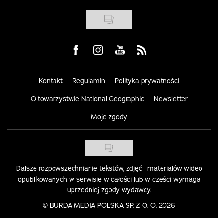
Visit us on Facebook
Visit us on Instagram
Visit us on Youtube
Visit us on Rss
Kontakt
Regulamin
Polityka prywatności
O towarzystwie National Geographic
Newsletter
Moje zgody
Dalsze rozpowszechnianie tekstów, zdjęć i materiałów wideo
opublikowanych w serwisie w całości lub w części wymaga
uprzedniej zgody wydawcy.
©
BURDA MEDIA POLSKA SP. Z O. O. 2026