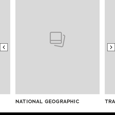
previous element
n
NATIONAL GEOGRAPHIC
TRA