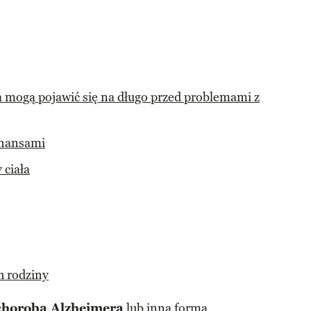
mogą pojawić się na długo przed problemami z
inansami
 ciała
h rodziny
chorobą Alzheimera
lub inną formą