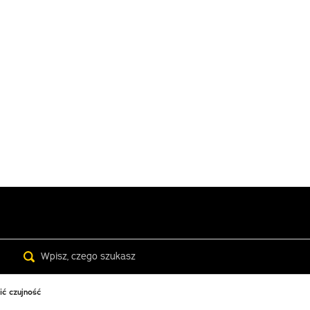
Search
ić czujność