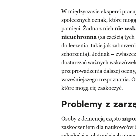
W międzyczasie eksperci pracu
społecznych oznak, które mogą
pamięci. Żadna z nich
nie wsk
nieuchronna
(za częścią tyc
do leczenia, takie jak zaburzen
schorzenia). Jednak – zwłaszcz
dostarczać ważnych wskazówek,
przeprowadzenia dalszej oceny
wcześniejszego rozpoznania. O
które mogą cię zaskoczyć.
Problemy z zarz
Osoby z demencją często
zapo
zaskoczeniem dla naukowców b
zaległości w płatnościach mogą