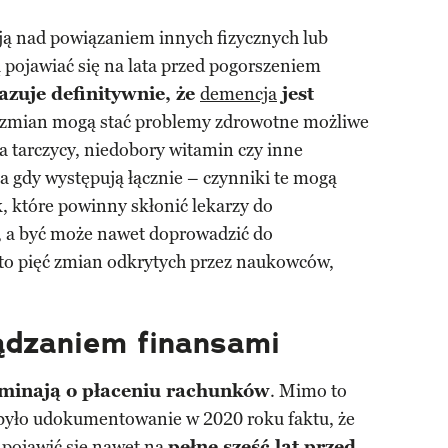
ją nad powiązaniem innych fizycznych lub
 pojawiać się na lata przed pogorszeniem
azuje definitywnie, że
demencja
jest
h zmian mogą stać problemy zdrowotne możliwe
ia tarczycy, niedobory witamin czy inne
a gdy występują łącznie – czynniki te mogą
 które powinny skłonić lekarzy do
, a być może nawet doprowadzić do
to pięć zmian odkrytych przez naukowców,
ądzaniem finansami
minają o płaceniu rachunków
. Mimo to
yło udokumentowanie w 2020 roku faktu, że
 pojawić się nawet na
pełne sześć lat przed