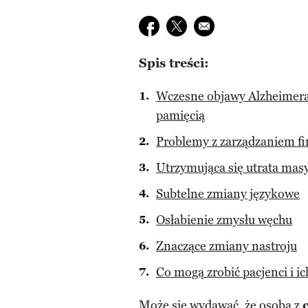
Udostępnij na facebook
Udostępnij na twitter
E-mail do przyjaciela
Spis treści:
Wczesne objawy Alzheimera 
pamięcią
Problemy z zarządzaniem f
Utrzymująca się utrata masy
Subtelne zmiany językowe
Osłabienie zmysłu węchu
Znaczące zmiany nastroju
Co mogą zrobić pacjenci i ic
Może się wydawać, że osoba z