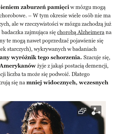
ieniem zaburzeń pamięci
w mózgu mogą
y chorobowe. – W tym okresie wiele osób nie ma
ch, ale w rzeczywistości w mózgu zachodzą już
, badaczka zajmująca się
chorobą Alzheimera
na
y te mogą nawet poprzedzać pojawienie się
tek starczych), wykrywanych w badaniach
any wyróżnik tego schorzenia.
Szacuje się,
 Amerykanów
żyje z jakąś postacią demencji,
cji liczba ta może się podwoić. Dlatego
rują się na
mniej widocznych, wczesnych