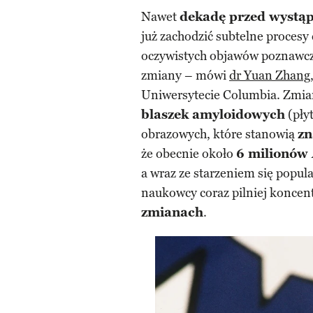
Nawet
dekadę przed wystąp
już zachodzić subtelne proces
oczywistych objawów poznawczy
zmiany – mówi
dr Yuan Zhang
Uniwersytecie Columbia. Zmian
blaszek amyloidowych
(pły
obrazowych, które stanowią
zn
że obecnie około
6 milionów
a wraz ze starzeniem się popula
naukowcy coraz pilniej koncent
zmianach
.