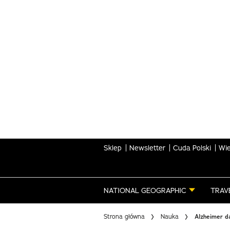
Skip
to
main
content
Sklep
Newsletter
Cuda Polski
Wie
NATIONAL GEOGRAPHIC
TRAV
Strona główna
Nauka
Alzheimer d