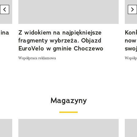
previous element
n
ina
Z widokiem na najpiękniejsze
Kon
fragmenty wybrzeża. Objazd
now
EuroVelo w gminie Choczewo
swoj
Współpraca reklamowa
Współp
Magazyny
Pokazywanie elementu 1 z 4