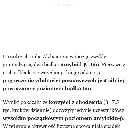
U osób z chorobą Alzheimera w mózgu zwykle
gromadzą się dwa białka:
amyloid-β
i
tau
. Pierwsze z
nich odkłada się wcześniej, drugie później, a
pogorszenie zdolności poznawczych jest silniej
powiązane z poziomem białka tau
.
Wyniki pokazały, że
korzyści z chodzenia
(3–7,5
tys. kroków dziennie) dotyczyły jedynie uczestników z
wysokim początkowym poziomem amyloidu-β
.
W tej grupie aktywność fizyczna spowalniała spadek