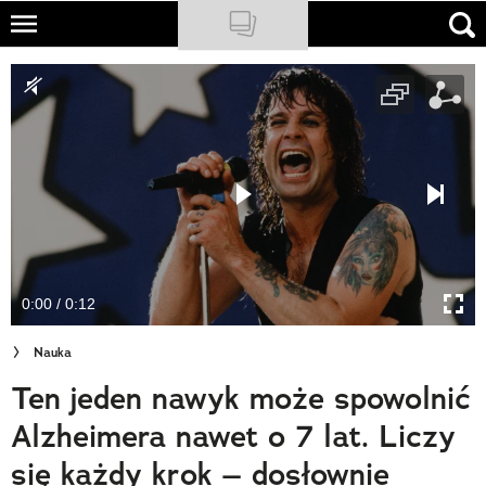
Skip
to
NATIONAL GEOGRAPHIC
main
content
TRAVELER
PODCASTY
Sklep
Newsletter
0:00 / 0:12
Cuda Polski
Nauka
Wielki Konkurs Fotograficzny
Ten jeden nawyk może spowolnić
Trendbook Podróżniczy
Alzheimera nawet o 7 lat. Liczy
Polecane
się każdy krok – dosłownie