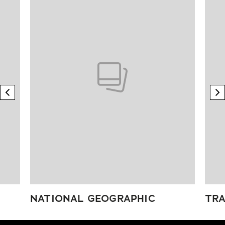
previous element
n
NATIONAL GEOGRAPHIC
TRA