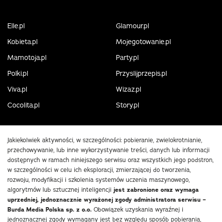
Elle.pl
Glamour.pl
Kobieta.pl
Mojegotowanie.pl
Mamotoja.pl
Party.pl
Polki.pl
Przyslijprzepis.pl
Viva.pl
Wizaz.pl
Cocolita.pl
Story.pl
Jakiekolwiek aktywności, w szczególności: pobieranie, zwielokrotnianie,
przechowywanie, lub inne wykorzystywanie treści, danych lub informacji
dostępnych w ramach niniejszego serwisu oraz wszystkich jego podstron,
w szczególności w celu ich eksploracji, zmierzającej do tworzenia,
rozwoju, modyfikacji i szkolenia systemów uczenia maszynowego,
algorytmów lub sztucznej inteligencji
jest zabronione oraz wymaga
uprzedniej, jednoznacznie wyrażonej zgody administratora serwisu –
Burda Media Polska sp. z o.o.
Obowiązek uzyskania wyraźnej i
jednoznacznej zgody wymagany jest bez względu sposób pobierania,