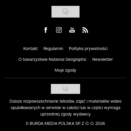
Visit us on Facebook
Visit us on Instagram
Visit us on Youtube
Visit us on Rss
Kontakt
Regulamin
Polityka prywatności
O towarzystwie National Geographic
Newsletter
Moje zgody
Dalsze rozpowszechnianie tekstów, zdjęć i materiałów wideo
opublikowanych w serwisie w całości lub w części wymaga
uprzedniej zgody wydawcy.
©
BURDA MEDIA POLSKA SP. Z O. O. 2026