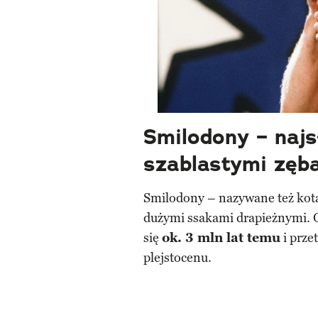
Smilodony – najs
szablastymi zęb
Smilodony – nazywane też kot
dużymi ssakami drapieżnymi. O
się
ok. 3 mln lat temu
i prze
plejstocenu.