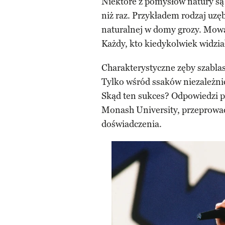
Niektóre z pomysłów natury są t
niż raz. Przykładem rodzaj uzęb
naturalnej w domy grozy. Mow
Każdy, kto kiedykolwiek widział
Charakterystyczne zęby szablas
Tylko wśród ssaków niezależni
Skąd ten sukces? Odpowiedzi po
Monash University, przeprowad
doświadczenia.