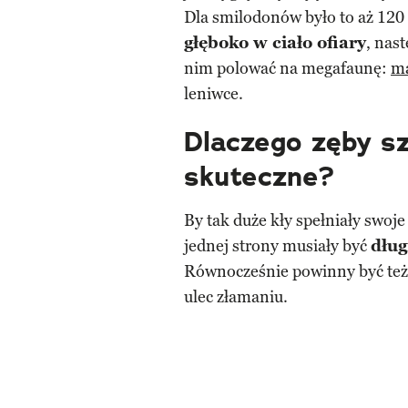
Dla smilodonów było to aż 120 
głęboko w ciało ofiary
, nas
nim polować na megafaunę:
m
leniwce.
Dlaczego zęby sz
skuteczne?
By tak duże kły spełniały swoje
jednej strony musiały być
dług
Równocześnie powinny być te
ulec złamaniu.