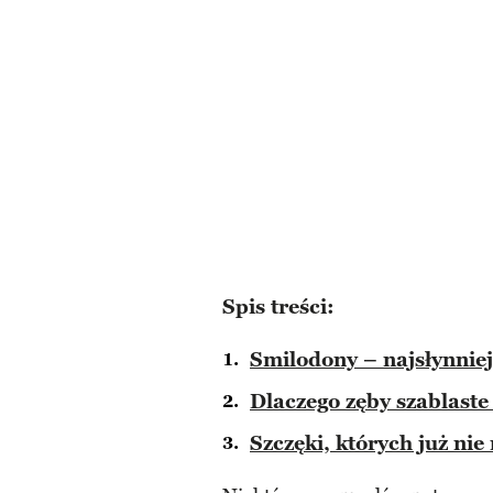
Spis treści:
Smilodony – najsłynniej
Dlaczego zęby szablaste
Szczęki, których już nie