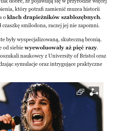
ak dobre, że pojawiają się w przyrodzie więcej
ienia, który potrafi zamienić muzea historii
a o
kłach drapieżników szablozębnych
.
 czaszkę smilodona, raczej jej nie zapomni.
te były wyspecjalizowaną, skuteczną bronią.
e od siebie
wyewoluowały aż pięć razy
.
szukali naukowcy z University of Bristol oraz
zając symulacje oraz intrygujące praktyczne