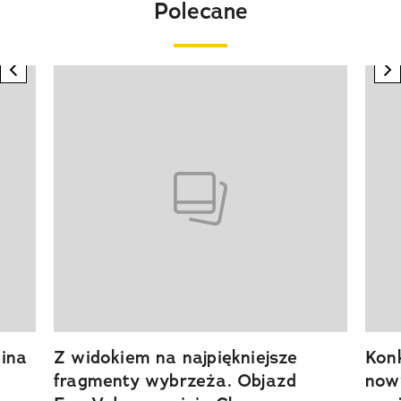
Polecane
previous element
n
Pokazywanie elementu 1 z 20
ina
Z widokiem na najpiękniejsze
Kon
fragmenty wybrzeża. Objazd
now