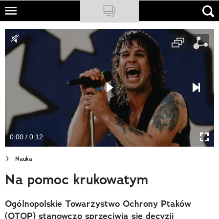
Skip
to
NATIONAL GEOGRAPHIC
main
content
TRAVELER
PODCASTY
Sklep
Newsletter
0:00 / 0:12
Cuda Polski
Nauka
Wielki Konkurs Fotograficzny
Na pomoc krukowatym
Trendbook Podróżniczy
Ogólnopolskie Towarzystwo Ochrony Ptaków
Polecane
(OTOP) stanowczo sprzeciwia się decyzji