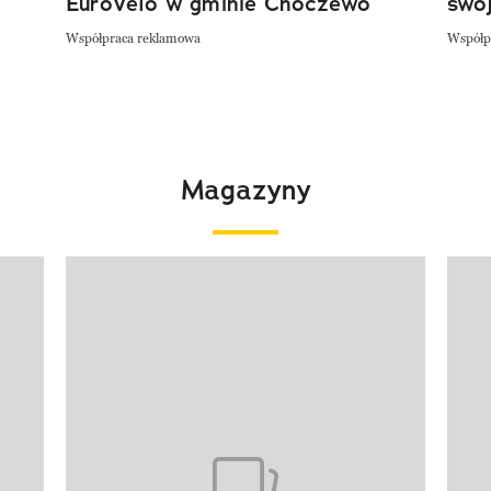
EuroVelo w gminie Choczewo
swoj
Współpraca reklamowa
Współp
Magazyny
Pokazywanie elementu 1 z 4