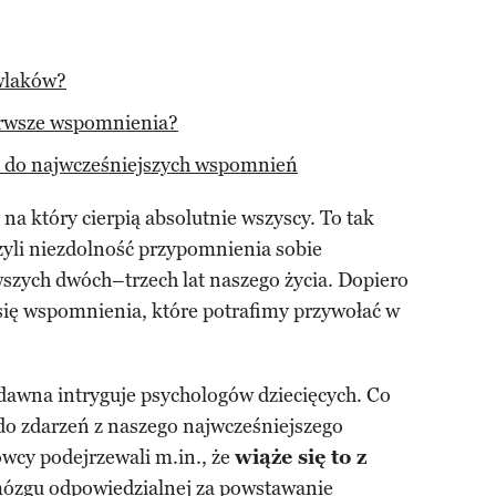
wlaków?
erwsze wspomnienia?
 do najwcześniejszych wspomnień
 na który cierpią absolutnie wszyscy. To tak
zyli niezdolność przypomnienia sobie
szych dwóch–trzech lat naszego życia. Dopiero
 się wspomnienia, które potrafimy przywołać w
 dawna intryguje psychologów dziecięcych. Co
do zdarzeń z naszego najwcześniejszego
wcy podejrzewali m.in., że
wiąże się to z
ózgu
odpowiedzialnej za powstawanie