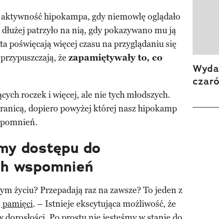
ła aktywność hipokampa, gdy niemowlę oglądało
 dłużej patrzyło na nią, gdy pokazywano mu ją
 poświęcają więcej czasu na przyglądaniu się
rzypuszczają, że
zapamiętywały to, co
Wydan
czar
ących roczek i więcej, ale nie tych młodszych.
granicą, dopiero powyżej której nasz hipokamp
wspomnień.
my dostępu do
ch wspomnień
szym życiu? Przepadają raz na zawsze? To jeden z
j pamięci
. – Istnieje ekscytująca możliwość, że
w dorosłości. Po prostu nie jesteśmy w stanie do