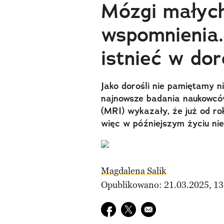
Mózgi małych 
wspomnienia.
istnieć w dor
Jako dorośli nie pamiętamy n
najnowsze badania naukowcó
(MRI) wykazały, że już od 
więc w późniejszym życiu ni
Magdalena Salik
Opublikowano: 21.03.2025, 13
Udostępnij na facebook
Udostępnij na twitter
E-mail do przyjaciela