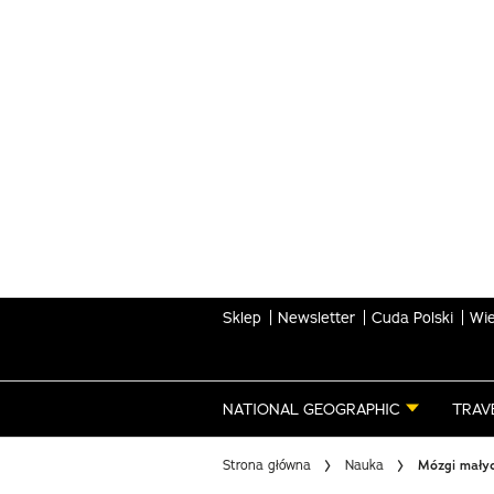
Skip
to
main
content
Sklep
Newsletter
Cuda Polski
Wie
NATIONAL GEOGRAPHIC
TRAV
Strona główna
Nauka
Mózgi małyc