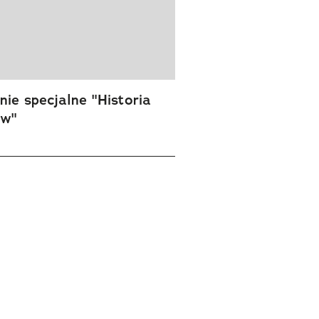
ie specjalne "Historia
ów"