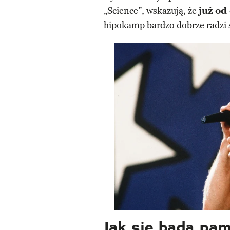
„Science”, wskazują, że
już od
hipokamp bardzo dobrze radzi
Jak się bada pa