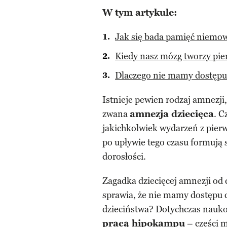
W tym artykule:
Jak się bada pamięć niemo
Kiedy nasz mózg tworzy pi
Dlaczego nie mamy dostępu
Istnieje pewien rodzaj amnezji,
zwana
amnezja dziecięca
. C
jakichkolwiek wydarzeń z pierw
po upływie tego czasu formują
dorosłości.
Zagadka dziecięcej amnezji od
sprawia, że nie mamy dostępu 
dzieciństwa? Dotychczas nauko
pracą hipokampu
– części
m