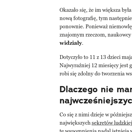
Okazało się, że im większa by
nową fotografię, tym następnie
ponownie. Ponieważ niemowlęta
znajomym rzeczom, naukowcy p
widziały
.
Dotyczyło to 11 z 13 dzieci maj
Najwyraźniej 12 miesięcy jest 
robi się zdolny do tworzenia 
Dlaczego nie ma
najwcześniejszy
Co się z nimi dzieje w później
największych
sekretów ludzkie
te wspomnienia nadal istnieją 