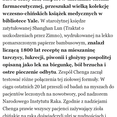
farmaceutycznej, przeszukał wielką kolekcję
wczesno-chińskich książek medycznych w
bibliotece Yale.
W starożytnej księdze
zatytułowanej Shanghan Lun (Traktat o
uszkodzeniach przez Zimno), wydrukowanej na lekko
pomarszczonym papierze bambusowym,
znalazł
liczącą 1800 lat receptę na mieszaninę
tarczycy, lukrecji, piwonii i głożyny pospolitej
opisaną jako lek na biegunkę, ból brzucha i
ostre pieczenie odbytu
. Zespół Chenga zaczął
testować różne połączenia tej ziołowej formuły. W
ciągu ostatnich 20 lat przeszli od badań na myszach do
pacjentów leczonych na nowotwory, pod nadzorem
Narodowego Instytutu Raka. Zgodnie z nadziejami
Chenga prawie wszyscy pacjenci zażywający zioła
chińskie na raka doświadczyli ulgi w nudnościach i