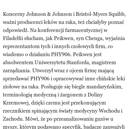
Koncerny Johnson & Johnson i Bristol-Myers Squibb,
ważni producenci leków na raka, też chciałyby poznać
odpowiedź. Na konferencji farmaceutycznej w
Filadelfii słucham, jak Peikwen, syn Chenga, wyjaśnia
reprezentantom tych i innych czołowych firm, co
wiadomo o działaniu PHY906. Peikwen jest
absolwentem Uniwersytetu Stanforda, magistrem
zarządzania. Utworzył wraz z ojcem firmę mającą
sprzedawać PHY906 i opracowywać inne chińskie leki
ziołowe na raka. Posługuje się biegle mandaryńskim,
terminologią medyczną i żargonem z Doliny
Krzemowej, dzięki czemu jest przekonującym
rzecznikiem spinającym światy medycyny Wschodu i
Zachodu. Mówi, że po przeanalizowaniu guzów u
myszy, którym podawano specyfik, badacze zauważyli