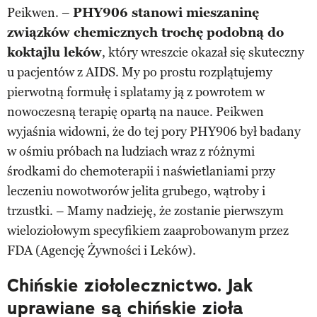
Peikwen. –
PHY906 stanowi mieszaninę
związków chemicznych trochę podobną do
koktajlu leków
, który wreszcie okazał się skuteczny
u pacjentów z AIDS. My po prostu rozplątujemy
pierwotną formułę i splatamy ją z powrotem w
nowoczesną terapię opartą na nauce. Peikwen
wyjaśnia widowni, że do tej pory PHY906 był badany
w ośmiu próbach na ludziach wraz z różnymi
środkami do chemoterapii i naświetlaniami przy
leczeniu nowotworów jelita grubego, wątroby i
trzustki. – Mamy nadzieję, że zostanie pierwszym
wieloziołowym specyfikiem zaaprobowanym przez
FDA (Agencję Żywności i Leków).
Chińskie ziołolecznictwo. Jak
uprawiane są chińskie zioła