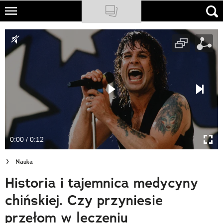
Skip
to
NATIONAL GEOGRAPHIC
main
content
TRAVELER
PODCASTY
Sklep
Newsletter
0:00 / 0:12
Cuda Polski
Nauka
Wielki Konkurs Fotograficzny
Historia i tajemnica medycyny
Trendbook Podróżniczy
chińskiej. Czy przyniesie
Polecane
przełom w leczeniu