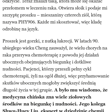
odkrycie. Teraz znalazł taką, która może się okazać
przełomem w leczeniu raka. Otwiera słoik i podaje mi
szczyptę proszku – mieszaniny czterech ziół, którą
nazywa PHY906. Każde mi skosztować, więc kładę
odrobinę na język.
Proszek jest gorzki, z nutką lukrecji. W latach 90.
ubiegłego wieku Cheng zauważył, że wielu chorych na
raka przerywa chemoterapię z powodu jej działań
ubocznych obejmujących biegunkę i dotkliwe
nudności. Pacjenci, którzy przeszli pełny cykl
chemoterapii, żyli na ogół dłużej, więc przyhamowanie
skutków ubocznych mogłoby zwiększyć średnią
długość życia w tej grupie.
A było mu wiadomo, że
medycyna chińska zna wiele ziołowych
środków na biegunkę i nudności. Jego kolega
Shwu-Huey Liu, ekspert w dziedzinie chemii