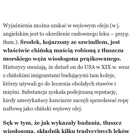
Wyjaśnienia można szukać w wężowym oleju (w j.
angielskim jest to określenie cudownego leku – przyp.
tłum.).
Środek, kojarzony ze szwindlem, jest
właściwie chińską maścią robioną z tłuszczu
morskiego węża wiosłogona prążkowanego.
Historycy uważają, że dotarł on do USA w XIX w. wraz
z chińskimi imigrantami budującymi tam koleje,
którzy używali go do leczenia obolałych stawów i
mięśni. Substancja zyskała podejrzaną reputację,
kiedy amerykańscy kanciarze zaczęli sprzedawać ropę
naftową jako chiński wężowy olej.
Sęk w tym, że jak wykazały badania, tłuszcz
wiosłogona, składnik kilku tradycyjnych leków