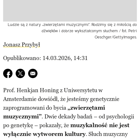
Ludzie są z natury „zwierzętami muzycznymi”. Rodzimy się z miłością do
dźwięków i dobrze wykształconym słuchem / fot. Petri
Oeschger/GettyImages.
Jonasz Przybył
Opublikowano: 14.03.2026, 14:31
Udostępnij na facebook
Udostępnij na twitter
E-mail do przyjaciela
Prof. Henkjan Honing z Uniwersytetu w
Amsterdamie dowiódł, że jesteśmy genetycznie
zaprogramowani do bycia
„zwierzętami
muzycznymi”
. Dwie dekady badań – od psychologii
po genetykę – pokazały, że
muzykalność nie jest
wyłącznie wytworem kultury
. Słuch muzyczny