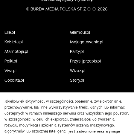
©
BURDA MEDIA POLSKA SP. Z O. O. 2026
Elle.pl
Glamour.pl
Kobieta.pl
Mojegotowanie.pl
Mamotoja.pl
Party.pl
Polki.pl
Przyslijprzepis.pl
Viva.pl
Wizaz.pl
Cocolita.pl
Story.pl
Jakiekolwiek aktywności, w szczególności: pobieranie, zwielokrotnianie,
przechowywanie, lub inne wykorzystywanie treści, danych lub informacji
dostępnych w ramach niniejszego serwisu oraz wszystkich jego podstron,
w szczególności w celu ich eksploracji, zmierzającej do tworzenia,
rozwoju, modyfikacji i szkolenia systemów uczenia maszynowego,
algorytmów lub sztucznej inteligencji
jest zabronione oraz wymaga