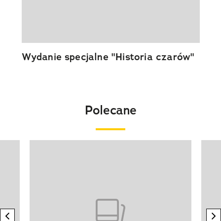
Wydanie specjalne "Historia czarów"
Polecane
Pokazywanie elementu 1 z 20
previous element
n