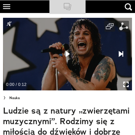
Skip
to
NATIONAL GEOGRAPHIC
main
content
TRAVELER
PODCASTY
Sklep
Newsletter
0:00 / 0:12
Cuda Polski
Nauka
Wielki Konkurs Fotograficzny
Ludzie są z natury „zwierzętami
Trendbook Podróżniczy
muzycznymi”. Rodzimy się z
Polecane
miłością do dźwięków i dobrze