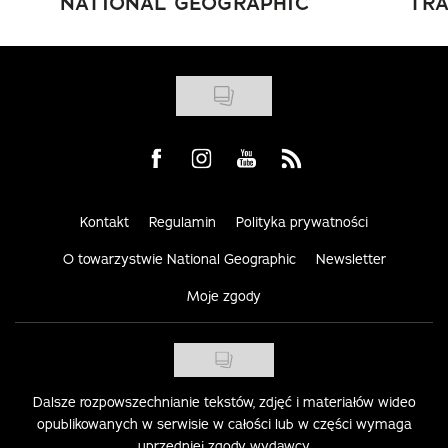
NATIONAL GEOGRAPHIC
TRA
Visit us on Facebook
Visit us on Instagram
Visit us on Youtube
Visit us on Rss
Kontakt
Regulamin
Polityka prywatności
O towarzystwie National Geographic
Newsletter
Moje zgody
Dalsze rozpowszechnianie tekstów, zdjęć i materiałów wideo
opublikowanych w serwisie w całości lub w części wymaga
uprzedniej zgody wydawcy.