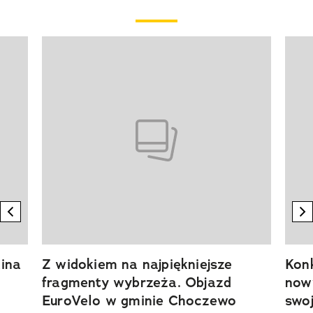
Pokazywanie elementu 1 z 20
previous element
n
ina
Z widokiem na najpiękniejsze
Kon
fragmenty wybrzeża. Objazd
now
EuroVelo w gminie Choczewo
swoj