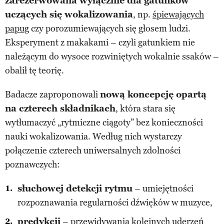
zarezerwowana wyłącznie dla gatunków
uczących się wokalizowania
, np.
śpiewających
papug
czy porozumiewających się głosem ludzi.
Eksperyment z makakami – czyli gatunkiem nie
należącym do wysoce rozwiniętych wokalnie ssaków –
obalił tę teorię.
Badacze zaproponowali
nową koncepcję opartą
na czterech składnikach
, która stara się
wytłumaczyć „rytmiczne ciągoty” bez konieczności
nauki wokalizowania. Według nich wystarczy
połączenie czterech uniwersalnych zdolności
poznawczych:
słuchowej detekcji rytmu
– umiejętności
rozpoznawania regularności dźwięków w muzyce,
predykcji
– przewidywania kolejnych uderzeń