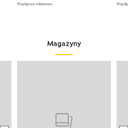
Współpraca reklamowa
Współp
Magazyny
Pokazywanie elementu 1 z 4