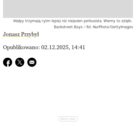
Małpy trzymają rytm lepiej niż niejeden perkusista. Wiemy to dzięki…
Backstreet Boys / fot. NurPhoto/GettyImages
Jonasz Przybył
Opublikowano: 02.12.2025, 14:41
Udostępnij na facebook
Udostępnij na twitter
E-mail do przyjaciela