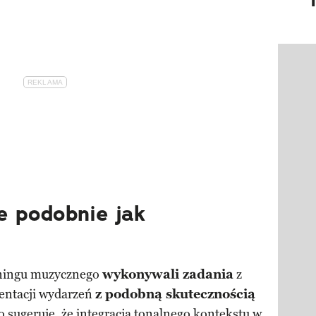
Pokazy
e podobnie jak
eningu muzycznego
wykonywali zadania
z
entacji wydarzeń
z podobną skutecznością
To sugeruje, że integracja tonalnego kontekstu w