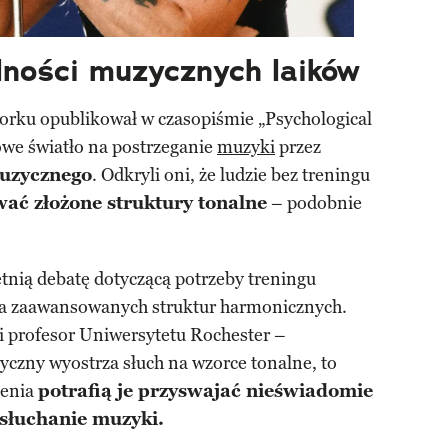
lności muzycznych laików
rku opublikował w czasopiśmie „Psychological
owe światło na postrzeganie
muzyki
przez
muzycznego
. Odkryli oni, że ludzie bez treningu
ać złożone struktury tonalne
– podobnie
tnią debatę dotyczącą potrzeby treningu
a zaawansowanych struktur harmonicznych.
i profesor Uniwersytetu Rochester –
yczny wyostrza słuch na wzorce tonalne, to
lenia
potrafią je przyswajać nieświadomie
 słuchanie muzyki.