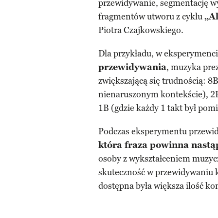
przewidywanie, segmentację wyd
fragmentów utworu z cyklu
„A
Piotra Czajkowskiego.
Dla przykładu, w eksperymenc
przewidywania
, muzyka pre
zwiększającą się trudnością: 8B
nienaruszonym kontekście), 2B
1B (gdzie każdy 1 takt był pom
Podczas eksperymentu przewidy
która fraza powinna nastą
osoby z wykształceniem muzycz
skuteczność w przewidywaniu k
dostępna była większa ilość ko