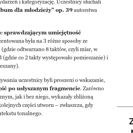
arzeń i kategoryzację. Uczestnicy słuchali
lbum dla młodzieży” op. 39
autorstwa
ie
sprawdzającym umiejętność
zentowana była na 3 różne sposoby ze
 (gdzie odtwarzano 8 taktów, czyli miar, w
 (gdzie co 2 takty występowało pomieszanie) i
ieszany).
wania uczestnicy byli proszeni o wskazanie,
pić po usłyszanym fragmencie
. Zarówno
nym, jak i bez niego, wykazały zbliżoną
olejnych części utworu – zwłaszcza, gdy
ntekstu tonalnego.