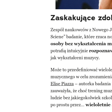
Zaskakujące zdo
Zespół naukowców z Nowego Jo
Sciene” badanie, które rzuca n
osoby bez wykształcenia 
potrafią intuicyjnie
rozpoznaw
jak wykształceni muzycy.
Może to przedefiniować wielole
muzycznego w celu zrozumieni
Elise Piazza
– autorka badania 
zauważyła, że choć trening muz
ludzie bez jakiegokolwiek szko
po prostu przez…
wieloletnie