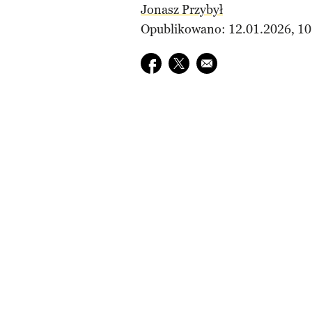
Jonasz Przybył
Opublikowano: 12.01.2026, 10
Udostępnij na facebook
Udostępnij na twitter
E-mail do przyjaciela