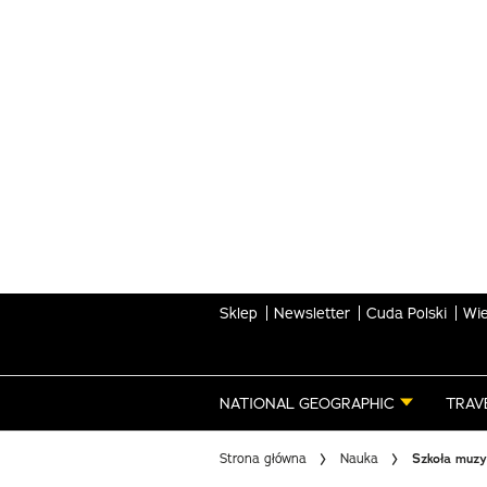
Skip
to
main
content
Sklep
Newsletter
Cuda Polski
Wie
NATIONAL GEOGRAPHIC
TRAV
Strona główna
Nauka
Szkoła muzy