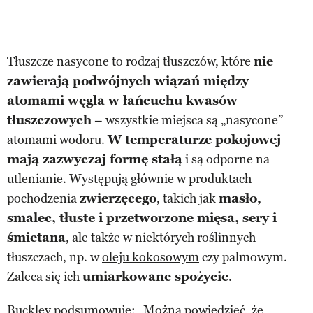
Tłuszcze nasycone to rodzaj tłuszczów, które
nie
zawierają podwójnych wiązań między
atomami węgla w łańcuchu kwasów
tłuszczowych
– wszystkie miejsca są „nasycone”
atomami wodoru.
W temperaturze pokojowej
mają zazwyczaj formę stałą
i są odporne na
utlenianie. Występują głównie w produktach
pochodzenia
zwierzęcego
, takich jak
masło,
smalec, tłuste i przetworzone mięsa, sery i
śmietana
, ale także w niektórych roślinnych
tłuszczach, np. w
oleju kokosowym
czy palmowym.
Zaleca się ich
umiarkowane spożycie
.
Buckley podsumowuje: „Można powiedzieć, że