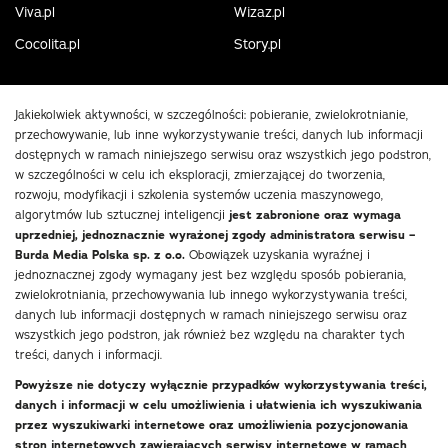
Viva.pl
Wizaz.pl
Cocolita.pl
Story.pl
Jakiekolwiek aktywności, w szczególności: pobieranie, zwielokrotnianie,
przechowywanie, lub inne wykorzystywanie treści, danych lub informacji
dostępnych w ramach niniejszego serwisu oraz wszystkich jego podstron,
w szczególności w celu ich eksploracji, zmierzającej do tworzenia,
rozwoju, modyfikacji i szkolenia systemów uczenia maszynowego,
algorytmów lub sztucznej inteligencji
jest zabronione oraz wymaga
uprzedniej, jednoznacznie wyrażonej zgody administratora serwisu –
Burda Media Polska sp. z o.o.
Obowiązek uzyskania wyraźnej i
jednoznacznej zgody wymagany jest bez względu sposób pobierania,
zwielokrotniania, przechowywania lub innego wykorzystywania treści,
danych lub informacji dostępnych w ramach niniejszego serwisu oraz
wszystkich jego podstron, jak również bez względu na charakter tych
treści, danych i informacji.
Powyższe nie dotyczy wyłącznie przypadków wykorzystywania treści,
danych i informacji w celu umożliwienia i ułatwienia ich wyszukiwania
przez wyszukiwarki internetowe oraz umożliwienia pozycjonowania
stron internetowych zawierających serwisy internetowe w ramach