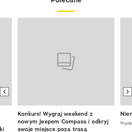
Pokazywanie elementu 1 z 20
previous element
n
Konkurs! Wygraj weekend z
Niem
nowym Jeepem Compass i odkryj
Współp
ki
swoje miejsce poza trasą