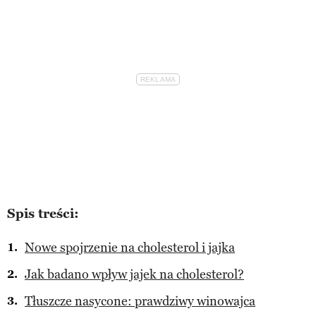
Spis treści:
Nowe spojrzenie na cholesterol i jajka
Jak badano wpływ jajek na cholesterol?
Tłuszcze nasycone: prawdziwy winowajca