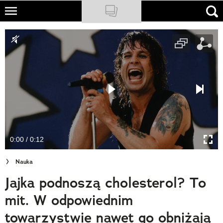
Skip
to
NATIONAL GEOGRAPHIC
main
content
TRAVELER
PODCASTY
Sklep
Newsletter
0:00 / 0:12
Cuda Polski
Nauka
Wielki Konkurs Fotograficzny
Jajka podnoszą cholesterol? To
Trendbook Podróżniczy
mit. W odpowiednim
Polecane
towarzystwie nawet go obniżają