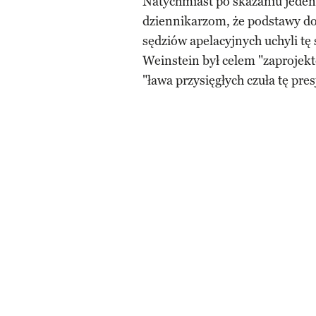
Natychmiast po skazaniu jede
dziennikarzom, że podstawy do 
sędziów apelacyjnych uchyli tę 
Weinstein był celem "zaprojekt
"ława przysięgłych czuła tę pres