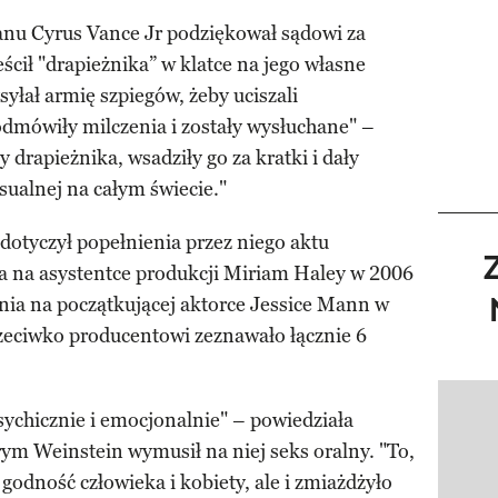
nu Cyrus Vance Jr podziękował sądowi za
cił "drapieżnika” w klatce na jego własne
yłał armię szpiegów, żeby uciszali
odmówiły milczenia i zostały wysłuchane" –
y drapieżnika, wsadziły go za kratki i dały
ualnej na całym świecie."
dotyczył popełnienia przez niego aktu
a na asystentce produkcji Miriam Haley w 2006
pnia na początkującej aktorce Jessice Mann w
zeciwko producentowi zeznawało łącznie 6
Pokazy
sychicznie i emocjonalnie" – powiedziała
rym Weinstein wymusił na niej seks oralny. "To,
 godność człowieka i kobiety, ale i zmiażdżyło