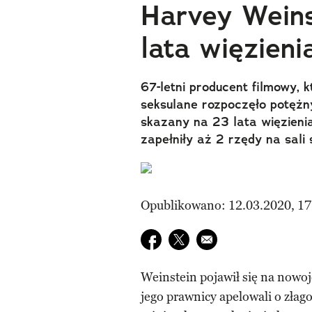
Harvey Weins
lata więzieni
67-letni producent filmowy, 
seksulane rozpoczęło potężn
skazany na 23 lata więzieni
zapełniły aż 2 rzędy na sali
Opublikowano: 12.03.2020, 17
Udostępnij na facebook
Udostępnij na twitter
E-mail do przyjaciela
Weinstein pojawił się na nowoj
jego prawnicy apelowali o złago