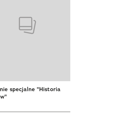
ie specjalne "Historia
ów"