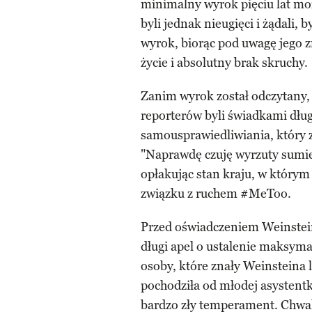
minimalny wyrok pięciu lat mo
byli jednak nieugięci i żądali
wyrok, biorąc pod uwagę jego z
życie i absolutny brak skruchy.
Zanim wyrok został odczytany, 
reporterów byli świadkami dł
samousprawiedliwiania, który 
"Naprawdę czuję wyrzuty sumieni
opłakując stan kraju, w którym 
związku z ruchem #MeToo.
Przed oświadczeniem Weinsteina
długi apel o ustalenie maksym
osoby, które znały Weinsteina
pochodziła od młodej asystent
bardzo zły temperament. Chwalił