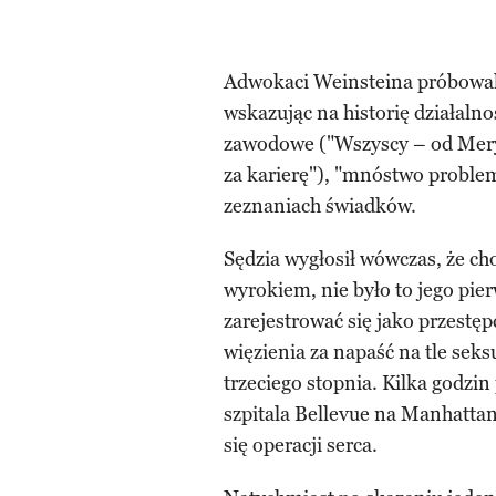
Adwokaci Weinsteina próbowali
wskazując na historię działalno
zawodowe ("Wszyscy – od Meryl
za karierę"), "mnóstwo proble
zeznaniach świadków.
Sędzia wygłosił wówczas, że ch
wyrokiem, nie było to jego pie
zarejestrować się jako przestęp
więzienia za napaść na tle seks
trzeciego stopnia. Kilka godzi
szpitala Bellevue na Manhattan
się operacji serca.