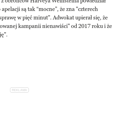
n z obrońców Harveya Weinsteina powiedział
apelacji są tak “mocne”, że zna "czterech
sprawę w pięć minut". Adwokat upierał się, że
owanej kampanii nienawiści" od 2017 roku i że
ję".