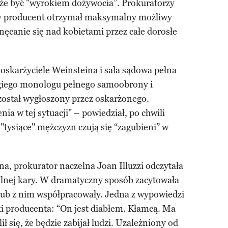
że być "wyrokiem dożywocia”. Prokuratorzy
, by producent otrzymał maksymalny możliwy
nęcanie się nad kobietami przez całe dorosłe
oskarżyciele Weinsteina i sala sądowa pełna
ugiego monologu pełnego samoobrony i
został wygłoszony przez oskarżonego.
a w tej sytuacji" – powiedział, po chwili
"tysiące" mężczyzn czują się “zagubieni” w
, prokurator naczelna Joan Illuzzi odczytała
alnej kary. W dramatyczny sposób zacytowała
 lub z nim współpracowały. Jedna z wypowiedzi
ki producenta: “On jest diabłem. Kłamcą. Ma
 się, że będzie zabijał ludzi. Uzależniony od