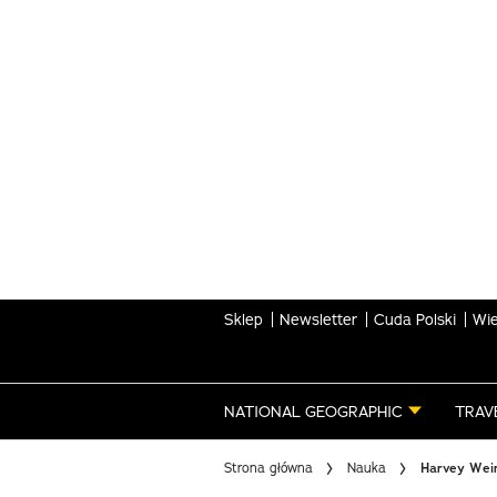
Skip
to
main
content
Sklep
Newsletter
Cuda Polski
Wie
NATIONAL GEOGRAPHIC
TRAV
Strona główna
Nauka
Harvey Wein