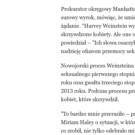
Prokurator okręgowy Manhatta
surowy wyrok, mówiąc, że umieś
żądanie. “Harvey Weinstein wys
skrzywdzone kobiety. Ale one 
powiedział – "Ich słowa osaczył
nadzieję ofiarom przemocy seks
Nowojorski proces Weinsteina 
seksualnego pierwszego stopni
roku oraz gwałtu trzeciego sto
2013 roku. Podczas procesu pr
kobiet, które skrzywdził.
"To bardzo mnie przeraziło – p
Miriam Haley o sytuacji, w któ
co zrobił, nie tylko odebrało mi