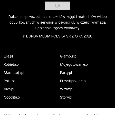
Dalsze rozpowszechnianie tekstów, zdjęć i materiałów wideo
opublikowanych w serwisie w całości lub w części wymaga
uprzedniej zgody wydawcy.
©
BURDA MEDIA POLSKA SP. Z O. O. 2026
Elle.pl
Glamour.pl
Kobieta.pl
Mojegotowanie.pl
Mamotoja.pl
Party.pl
Polki.pl
Przyslijprzepis.pl
Viva.pl
Wizaz.pl
Cocolita.pl
Story.pl