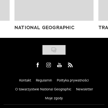
NATIONAL GEOGRAPHIC
TRA
Visit us on Facebook
Visit us on Instagram
Visit us on Youtube
Visit us on Rss
Kontakt
Regulamin
Polityka prywatności
O towarzystwie National Geographic
Newsletter
Moje zgody