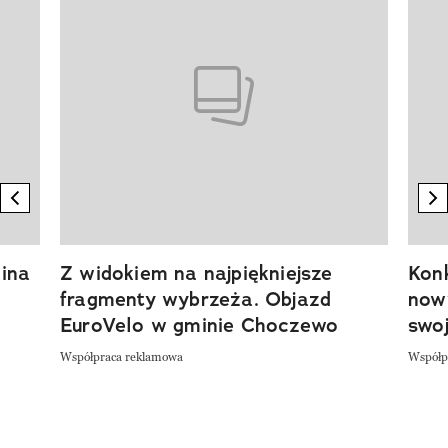
previous element
n
ina
Z widokiem na najpiękniejsze
Kon
fragmenty wybrzeża. Objazd
now
EuroVelo w gminie Choczewo
swoj
Współpraca reklamowa
Współp