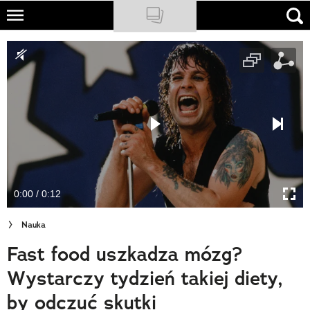
Skip
to
NATIONAL GEOGRAPHIC
main
content
TRAVELER
PODCASTY
Sklep
Newsletter
0:00 / 0:12
Cuda Polski
Nauka
Wielki Konkurs Fotograficzny
Fast food uszkadza mózg?
Trendbook Podróżniczy
Wystarczy tydzień takiej diety,
Polecane
by odczuć skutki