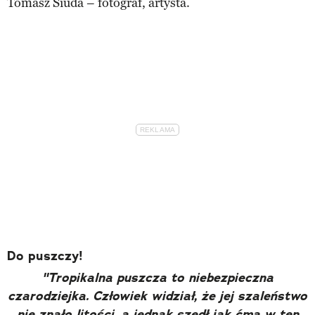
Tomasz Siuda – fotograf, artysta.
Do puszczy!
"
Tropikalna puszcza to niebezpieczna
czarodziejka. Człowiek widział, że jej szaleństwo
nie znało litości, a jednak szedł jak ćma w ten