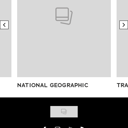
previous element
n
NATIONAL GEOGRAPHIC
TRA