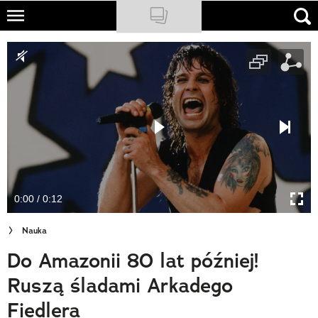
Skip
to
NATIONAL GEOGRAPHIC
main
content
TRAVELER
PODCASTY
Sklep
Newsletter
0:00 / 0:12
Cuda Polski
Nauka
Wielki Konkurs Fotograficzny
Do Amazonii 80 lat później!
Trendbook Podróżniczy
Ruszą śladami Arkadego
Polecane
Fiedlera