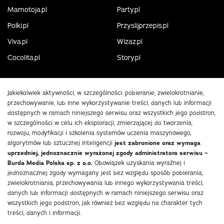
Mamotoja.pl
Party.pl
Polki.pl
Przyslijprzepis.pl
Viva.pl
Wizaz.pl
Cocolita.pl
Story.pl
Jakiekolwiek aktywności, w szczególności: pobieranie, zwielokrotnianie,
przechowywanie, lub inne wykorzystywanie treści, danych lub informacji
dostępnych w ramach niniejszego serwisu oraz wszystkich jego podstron,
w szczególności w celu ich eksploracji, zmierzającej do tworzenia,
rozwoju, modyfikacji i szkolenia systemów uczenia maszynowego,
algorytmów lub sztucznej inteligencji
jest zabronione oraz wymaga
uprzedniej, jednoznacznie wyrażonej zgody administratora serwisu –
Burda Media Polska sp. z o.o.
Obowiązek uzyskania wyraźnej i
jednoznacznej zgody wymagany jest bez względu sposób pobierania,
zwielokrotniania, przechowywania lub innego wykorzystywania treści,
danych lub informacji dostępnych w ramach niniejszego serwisu oraz
wszystkich jego podstron, jak również bez względu na charakter tych
treści, danych i informacji.