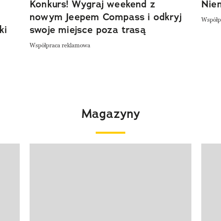
Konkurs! Wygraj weekend z
Niem
nowym Jeepem Compass i odkryj
Współp
ki
swoje miejsce poza trasą
Współpraca reklamowa
Magazyny
Pokazywanie elementu 1 z 4