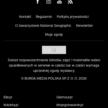
Visit us on Facebook
Visit us on Instagram
Visit us on Youtube
Visit us on Rss
Kontakt
Regulamin
Polityka prywatności
O towarzystwie National Geographic
Newsletter
Moje zgody
Dalsze rozpowszechnianie tekstów, zdjęć i materiałów wideo
opublikowanych w serwisie w całości lub w części wymaga
uprzedniej zgody wydawcy.
©
BURDA MEDIA POLSKA SP. Z O. O. 2026
Elle.pl
Glamour.pl
Kobieta.pl
Mojegotowanie.pl