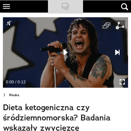
Skip
to
NATIONAL GEOGRAPHIC
main
content
TRAVELER
PODCASTY
Sklep
Newsletter
0:00 / 0:12
Cuda Polski
Nauka
Wielki Konkurs Fotograficzny
Dieta ketogeniczna czy
Trendbook Podróżniczy
śródziemnomorska? Badania
Polecane
wskazały zwycięzcę