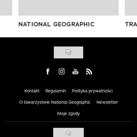
NATIONAL GEOGRAPHIC
TRA
Visit us on Facebook
Visit us on Instagram
Visit us on Youtube
Visit us on Rss
Kontakt
Regulamin
Polityka prywatności
O towarzystwie National Geographic
Newsletter
Moje zgody