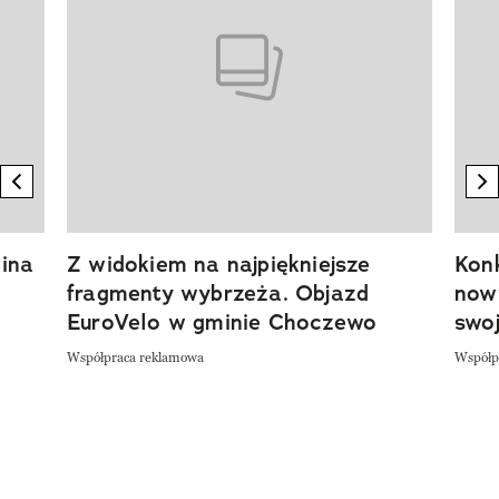
previous element
n
ina
Z widokiem na najpiękniejsze
Kon
fragmenty wybrzeża. Objazd
now
EuroVelo w gminie Choczewo
swoj
Współpraca reklamowa
Współp