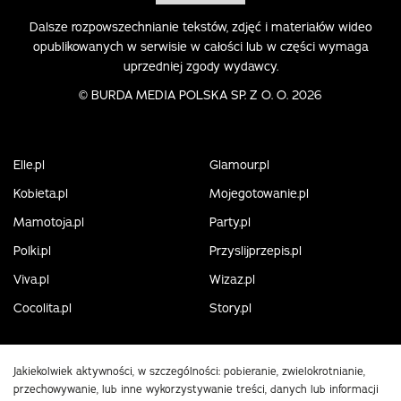
Dalsze rozpowszechnianie tekstów, zdjęć i materiałów wideo
opublikowanych w serwisie w całości lub w części wymaga
uprzedniej zgody wydawcy.
©
BURDA MEDIA POLSKA SP. Z O. O. 2026
Elle.pl
Glamour.pl
Kobieta.pl
Mojegotowanie.pl
Mamotoja.pl
Party.pl
Polki.pl
Przyslijprzepis.pl
Viva.pl
Wizaz.pl
Cocolita.pl
Story.pl
Jakiekolwiek aktywności, w szczególności: pobieranie, zwielokrotnianie,
przechowywanie, lub inne wykorzystywanie treści, danych lub informacji