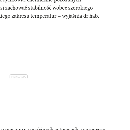
si zachować stabilność wobec szerokiego
kiego zakresu temperatur – wyjaśnia dr hab.
ie używane są w różnych sytuacjach, nie zawsze