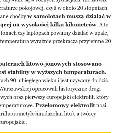
eraturze pokojowej, czyli w około 20 stopniach
wane choćby
w samolotach muszą działać w
jącej na wysokości kilku kilometrów
. A te
fonach czy laptopach powinny działać w upale,
 temperatura wyraźnie przekracza przyjemne 20
 bateriach litowo-jonowych stosowano
 jest stabilny w wyższych temperaturach.
ach 90. ubiegłego wieku i jest używany do dziś.
 Warszawskiej
opracowali historycznie drugi
owych oraz pierwszy europejski elektrolit, który
temperaturowe.
Przełomowy elektrolit
nosi
rifluorometylo)imidazolan litu), a twórcy
europejskie.