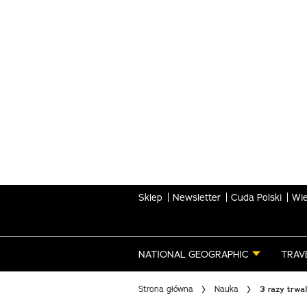
Skip
to
main
content
Sklep
Newsletter
Cuda Polski
Wie
NATIONAL GEOGRAPHIC
TRAV
Strona główna
Nauka
3 razy trwa