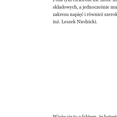
składowych, a jednocześnie mu
zakresu napięć i również szero
inż. Leszek Niedzicki.
Wiąże się to z faktem, że bater