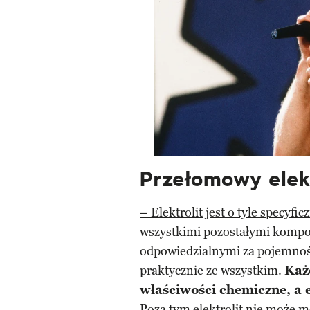
Przełomowy elek
– Elektrolit jest o tyle specyfi
wszystkimi pozostałymi komp
odpowiedzialnymi za pojemnoś
praktycznie ze wszystkim.
Każ
właściwości chemiczne, a e
Poza tym elektrolit nie może 