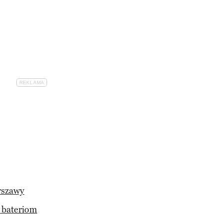
rszawy
 bateriom