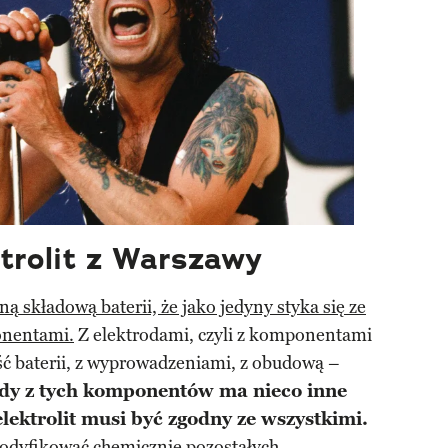
trolit z Warszawy
czną składową baterii, że jako jedyny styka się ze
onentami.
Z elektrodami, czyli z komponentami
ć baterii, z wyprowadzeniami, z obudową –
dy z tych komponentów ma nieco inne
lektrolit musi być zgodny ze wszystkimi.
modyfikować chemicznie pozostałych