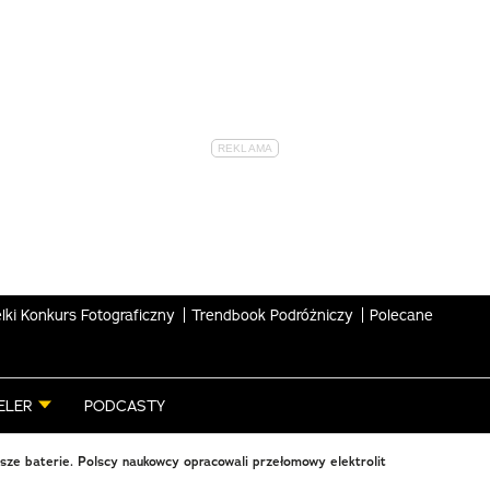
lki Konkurs Fotograficzny
Trendbook Podróżniczy
Polecane
ELER
PODCASTY
lsze baterie. Polscy naukowcy opracowali przełomowy elektrolit