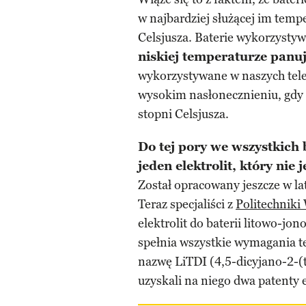
w najbardziej służącej im temp
Celsjusza. Baterie wykorzysty
niskiej temperaturze panu
wykorzystywane w naszych tele
wysokim nasłonecznieniu, gdy
stopni Celsjusza.
Do tej pory we wszystkich
jeden elektrolit, który nie
Został opracowany jeszcze w lat
Teraz specjaliści z
Politechniki
elektrolit do baterii litowo-jon
spełnia wszystkie wymagania 
nazwę LiTDI (4,5-dicyjano-2-(t
uzyskali na niego dwa patenty 