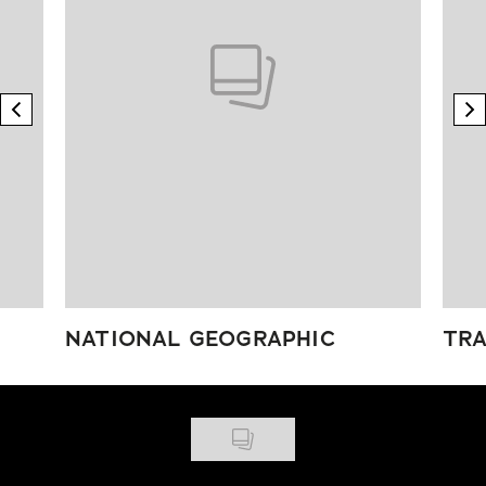
previous element
n
NATIONAL GEOGRAPHIC
TRA