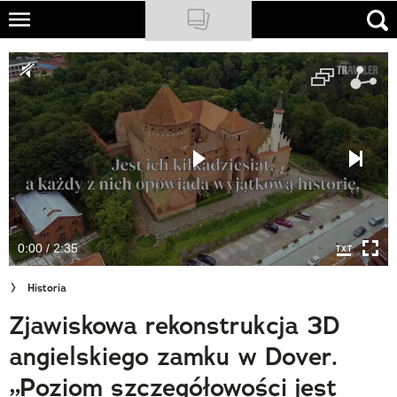
Skip
to
NATIONAL GEOGRAPHIC
main
content
TRAVELER
PODCASTY
Sklep
Newsletter
0:00 / 2:35
Cuda Polski
Historia
Wielki Konkurs Fotograficzny
Zjawiskowa rekonstrukcja 3D
Trendbook Podróżniczy
angielskiego zamku w Dover.
Polecane
„Poziom szczegółowości jest