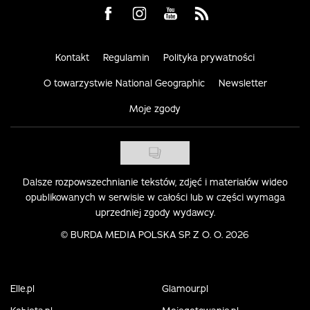
Visit us on Facebook
Visit us on Instagram
Visit us on Youtube
Visit us on Rss
Kontakt
Regulamin
Polityka prywatności
O towarzystwie National Geographic
Newsletter
Moje zgody
Dalsze rozpowszechnianie tekstów, zdjęć i materiałów wideo
opublikowanych w serwisie w całości lub w części wymaga
uprzedniej zgody wydawcy.
©
BURDA MEDIA POLSKA SP. Z O. O. 2026
Elle.pl
Glamour.pl