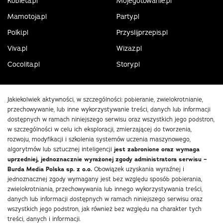
Kobieta.pl
Mojegotowanie.pl
Mamotoja.pl
Party.pl
Polki.pl
Przyslijprzepis.pl
Viva.pl
Wizaz.pl
Cocolita.pl
Story.pl
Jakiekolwiek aktywności, w szczególności: pobieranie, zwielokrotnianie,
przechowywanie, lub inne wykorzystywanie treści, danych lub informacji
dostępnych w ramach niniejszego serwisu oraz wszystkich jego podstron,
w szczególności w celu ich eksploracji, zmierzającej do tworzenia,
rozwoju, modyfikacji i szkolenia systemów uczenia maszynowego,
algorytmów lub sztucznej inteligencji
jest zabronione oraz wymaga
uprzedniej, jednoznacznie wyrażonej zgody administratora serwisu –
Burda Media Polska sp. z o.o.
Obowiązek uzyskania wyraźnej i
jednoznacznej zgody wymagany jest bez względu sposób pobierania,
zwielokrotniania, przechowywania lub innego wykorzystywania treści,
danych lub informacji dostępnych w ramach niniejszego serwisu oraz
wszystkich jego podstron, jak również bez względu na charakter tych
treści, danych i informacji.