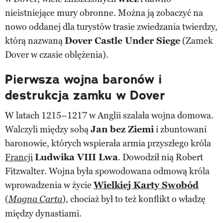
nieistniejące mury obronne. Można ją zobaczyć na
nowo oddanej dla turystów trasie zwiedzania twierdzy,
którą nazwaną
Dover Castle Under Siege
(Zamek
Dover w czasie oblężenia).
Pierwsza wojna baronów i
destrukcja zamku w Dover
W latach 1215–1217 w Anglii szalała wojna domowa.
Walczyli między sobą
Jan bez Ziemi
i zbuntowani
baronowie, których wspierała armia przyszłego króla
Francji
Ludwika VIII Lwa
. Dowodził nią Robert
Fitzwalter. Wojna była spowodowana odmową króla
wprowadzenia w życie
Wielkiej Karty Swobód
(
), chociaż był to też konflikt o władzę
Magna Carta
między dynastiami.