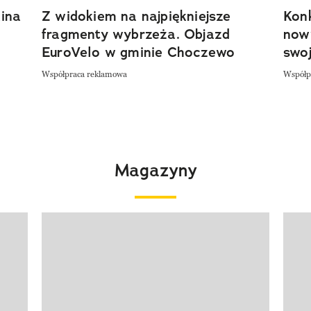
ina
Z widokiem na najpiękniejsze
Kon
fragmenty wybrzeża. Objazd
now
EuroVelo w gminie Choczewo
swoj
Współpraca reklamowa
Współp
Magazyny
Pokazywanie elementu 1 z 4