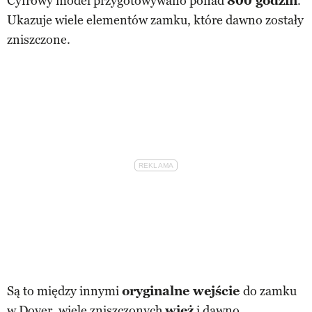
Cyfrowy model przygotowywano ponad
800 godzin
.
Ukazuje wiele elementów zamku, które dawno zostały
zniszczone.
Są to między innymi
oryginalne wejście
do zamku
w Dover, wiele zniszczonych
wież
i dawno