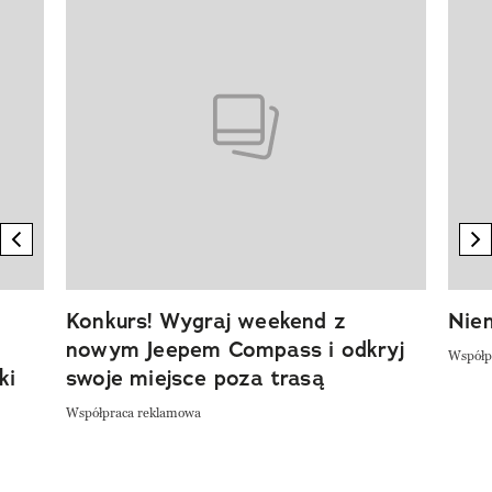
previous element
n
Konkurs! Wygraj weekend z
Niem
nowym Jeepem Compass i odkryj
Współp
ki
swoje miejsce poza trasą
Współpraca reklamowa