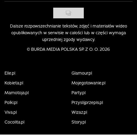
Dalsze rozpowszechnianie tekstów, zdjęć i materiałów wideo
opublikowanych w serwisie w całości lub w części wymaga
uprzedniej zgody wydawcy.
©
BURDA MEDIA POLSKA SP. Z O. O. 2026
Elle.pl
Glamour.pl
Kobieta.pl
Mojegotowanie.pl
Mamotoja.pl
Party.pl
Polki.pl
Przyslijprzepis.pl
Viva.pl
Wizaz.pl
Cocolita.pl
Story.pl