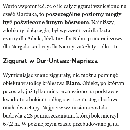
Warto wspomnieć, że o ile cały ziggurat wzniesiono na
cześć Marduka, to
poszczególne poziomy mogły
być poświęcone innym bóstwom
. Najniższy,
zdobiony białą cegłą, był wyrazem czci dla Isztar,
czarny dla Adada, błękitny dla Nabu, pomarańczowy
dla Nergala, srebrny dla Nanny, zaś złoty – dla Utu.
Ziggurat w Dur-Untasz-Naprisza
Wymieniając znane zigguraty, nie można pominąć
obiektu w stolicy królestwa
Elam
. Obiekt, po którym
pozostały już tylko ruiny, wzniesiono na podstawie
kwadratu z bokiem o długości 105 m. Jego budowa
miała dwa etapy. Najpierw wzniesiona została
budowla z 28 pomieszczeniami, której bok mierzył
67,2 m. W późniejszym czasie przebudowano ją na