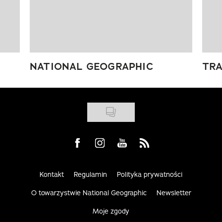
NATIONAL GEOGRAPHIC
TRA
Visit us on Facebook
Visit us on Instagram
Visit us on Youtube
Visit us on Rss
Kontakt
Regulamin
Polityka prywatności
O towarzystwie National Geographic
Newsletter
Moje zgody