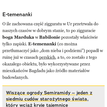
E-temenanki
O ile zachowana część zigguratu w Ur przetrwała do
naszych czasów w dobrym stanie, to po zigguracie
boga Marduka
w
Babilonie
pozostały właściwie
tylko zapiski.
E-temenanki
(co można
przetłumaczyć jako „dom nieba i podziemi”) popadł w
ruinę już w czasach
perskich
, a to, co zostało z tego
okazałego obiektu, było wykorzystywane przez
mieszkańców Bagdadu jako źródło materiałów
budowlanych.
Wiszące ogrody Semiramidy – jeden z
siedmiu cudów starożytnego świata,
który wciąż kryje tajemnice