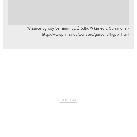
Wiszące ogrody Semiramidy. Źródło: Wikimedia Commons /
http://www.plinia.net/wonders/gardens/hgpix1.html