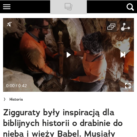
Skip
to
NATIONAL GEOGRAPHIC
main
content
TRAVELER
PODCASTY
Sklep
Newsletter
0:00 / 0:42
Cuda Polski
Historia
Wielki Konkurs Fotograficzny
Zigguraty były inspiracją dla
Trendbook Podróżniczy
biblijnych historii o drabinie do
Polecane
nieba i wieży Babel. Musiały