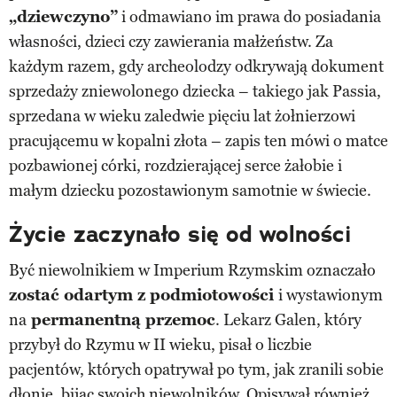
„dziewczyno”
i odmawiano im prawa do posiadania
własności, dzieci czy zawierania małżeństw. Za
każdym razem, gdy archeolodzy odkrywają dokument
sprzedaży zniewolonego dziecka – takiego jak Passia,
sprzedana w wieku zaledwie pięciu lat żołnierzowi
pracującemu w kopalni złota – zapis ten mówi o matce
pozbawionej córki, rozdzierającej serce żałobie i
małym dziecku pozostawionym samotnie w świecie.
Życie zaczynało się od wolności
Być niewolnikiem w Imperium Rzymskim oznaczało
zostać odartym z podmiotowości
i wystawionym
na
permanentną przemoc
. Lekarz Galen, który
przybył do Rzymu w II wieku, pisał o liczbie
pacjentów, których opatrywał po tym, jak zranili sobie
dłonie, bijąc swoich niewolników. Opisywał również,