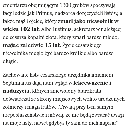
cmentarzu obejmującym 1300 grobów spoczywają
tacy ludzie jak Primus, nadzorca doręczycieli listów, a
także mąż i ojciec, który
zmarł jako niewolnik w
wieku 102 lat
. Albo Iustinus, sekretarz w należącej
do cesarza kopalni złota, który zmarł bardzo młodo,
mając zaledwie 15 lat
. Życie cesarskiego
niewolnika mogło być bardzo krótkie albo bardzo
długie.
Zachowane listy cesarskiego urzędnika imieniem
Septimianus dają nam wgląd w
lekceważenie i
nadużycia
, których zniewolony biurokrata
doświadczał ze strony miejscowych wolno urodzonych
żołnierzy i magistratów. „Trwają przy tym samym
nieposłuszeństwie i mówią, że nie będą zwracać uwagi
na moje listy, nawet gdybyś ty sam do nich napisał” –