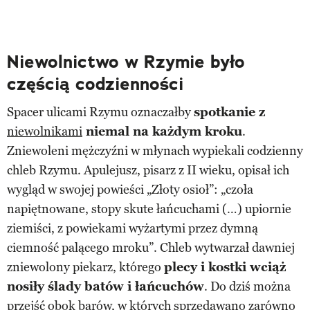
Niewolnictwo w Rzymie było
częścią codzienności
Spacer ulicami Rzymu oznaczałby
spotkanie z
niewolnikami
niemal na każdym kroku
.
Zniewoleni mężczyźni w młynach wypiekali codzienny
chleb Rzymu. Apulejusz, pisarz z II wieku, opisał ich
wygląd w swojej powieści „Złoty osioł”: „czoła
napiętnowane, stopy skute łańcuchami (…) upiornie
ziemiści, z powiekami wyżartymi przez dymną
ciemność palącego mroku”. Chleb wytwarzał dawniej
zniewolony piekarz, którego
plecy i kostki wciąż
nosiły ślady batów i łańcuchów
. Do dziś można
przejść obok barów, w których sprzedawano zarówno