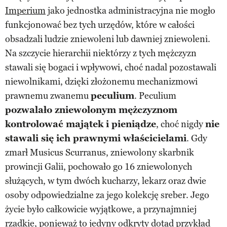
Imperium
jako jednostka administracyjna nie mogło
funkcjonować bez tych urzędów, które w całości
obsadzali ludzie zniewoleni lub dawniej zniewoleni.
Na szczycie hierarchii niektórzy z tych mężczyzn
stawali się bogaci i wpływowi, choć nadal pozostawali
niewolnikami, dzięki złożonemu mechanizmowi
prawnemu zwanemu
peculium
. Peculium
pozwalało zniewolonym mężczyznom
kontrolować majątek i pieniądze
, choć nigdy
nie
stawali się ich prawnymi właścicielami
. Gdy
zmarł Musicus Scurranus, zniewolony skarbnik
prowincji Galii, pochowało go 16 zniewolonych
służących, w tym dwóch kucharzy, lekarz oraz dwie
osoby odpowiedzialne za jego kolekcję sreber. Jego
życie było całkowicie wyjątkowe, a przynajmniej
rzadkie, ponieważ to jedyny odkryty dotąd przykład