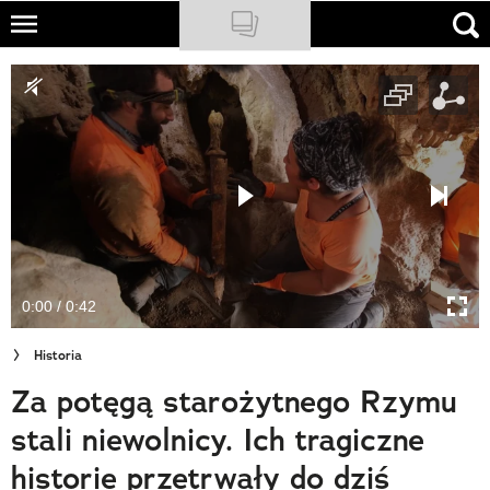
Skip
to
NATIONAL GEOGRAPHIC
main
content
TRAVELER
PODCASTY
Sklep
Newsletter
0:00 / 0:42
Cuda Polski
Historia
Wielki Konkurs Fotograficzny
Za potęgą starożytnego Rzymu
Trendbook Podróżniczy
stali niewolnicy. Ich tragiczne
Polecane
historie przetrwały do dziś