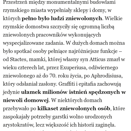
Przestrzeń między monumentalnymi budowlami
rzymskiego miasta wypełniały sklepy i domy, w
których
pełno było ludzi zniewolonych
. Wielkie
rzymskie domostwa szczyciły się ogromną liczbą
zniewolonych pracowników wykonujących
wyspecjalizowane zadania. W dużych domach można
było spotkać osoby pełniące najróżniejsze funkcje –
od Stactes, mamki, której własny syn Atticus zmarł w
wieku czterech lat, przez Exuperiusa, odźwiernego
zniewolonego aż do 70. roku życia, po Aphrodisiusa,
który odsłaniał zasłony. Graffiti i epitafia zachowują
jedynie
ułamek milionów istnień spędzonych w
niewoli domowej
. W niektórych domach
przebywało po
kilkaset zniewolonych osób
, które
zaspokajały potrzeby garstki wolno urodzonych
arystokratów, lecz większość ich historii zaginęła.