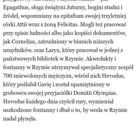
Epagathus, sługa świątyni Juturny, bogini studni i
źródeł, wspomniany na epitafium swojej trzyletniej
córki Attii wraz z żoną Felicitas. Mogli też pracować
przy spisie ludności albo jako kopiści dokumentów,
jak Cornelius, zatrudniony w biurach niższych
urzędników, oraz Laryx, który pracował w jednej z
państwowych bibliotek w Rzymie. Akwedukty i
fontanny w Rzymie utrzymywał specjalistyczny zespół
700 zniewolonych mężczyzn, wśród nich Hevodus,
który poślubił Gavię i został upamiętniony w
grobowcu swojej przyjaciółki Domitii Olympias.
Hevodus każdego dnia czyścił rury, wymieniał
uszkodzone fontanny i dbał o to, by woda w Rzymie
nadal płynęła.