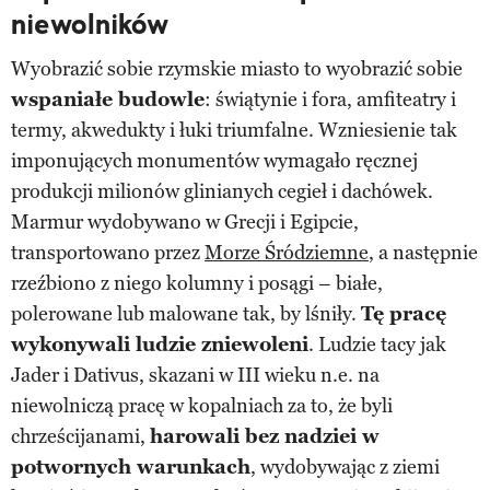
niewolników
Wyobrazić sobie rzymskie miasto to wyobrazić sobie
wspaniałe budowle
: świątynie i fora, amfiteatry i
termy, akwedukty i łuki triumfalne. Wzniesienie tak
imponujących monumentów wymagało ręcznej
produkcji milionów glinianych cegieł i dachówek.
Marmur wydobywano w Grecji i Egipcie,
transportowano przez
Morze Śródziemne
, a następnie
rzeźbiono z niego kolumny i posągi – białe,
polerowane lub malowane tak, by lśniły.
Tę pracę
wykonywali ludzie zniewoleni
. Ludzie tacy jak
Jader i Dativus, skazani w III wieku n.e. na
niewolniczą pracę w kopalniach za to, że byli
chrześcijanami,
harowali bez nadziei w
potwornych warunkach
, wydobywając z ziemi