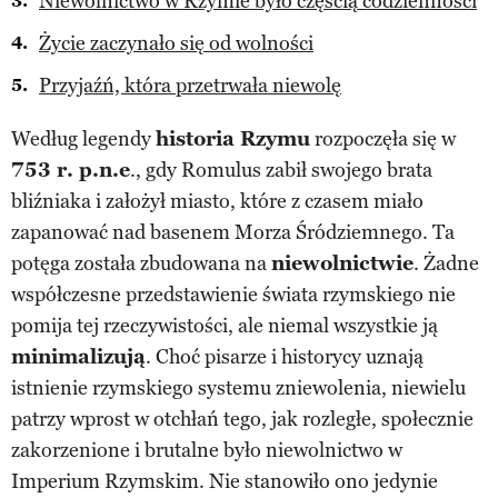
Niewolnictwo w Rzymie było częścią codzienności
Życie zaczynało się od wolności
Przyjaźń, która przetrwała niewolę
Według legendy
historia Rzymu
rozpoczęła się w
753 r. p.n.e
., gdy Romulus zabił swojego brata
bliźniaka i założył miasto, które z czasem miało
zapanować nad basenem Morza Śródziemnego. Ta
potęga została zbudowana na
niewolnictwie
. Żadne
współczesne przedstawienie świata rzymskiego nie
pomija tej rzeczywistości, ale niemal wszystkie ją
minimalizują
. Choć pisarze i historycy uznają
istnienie rzymskiego systemu zniewolenia, niewielu
patrzy wprost w otchłań tego, jak rozległe, społecznie
zakorzenione i brutalne było niewolnictwo w
Imperium Rzymskim. Nie stanowiło ono jedynie