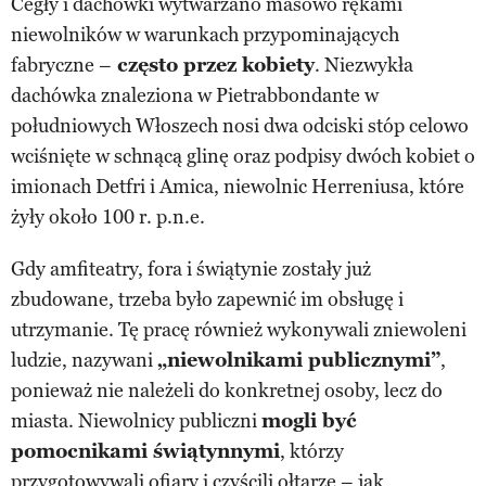
Cegły i dachówki wytwarzano masowo rękami
niewolników w warunkach przypominających
fabryczne –
często przez kobiety
. Niezwykła
dachówka znaleziona w Pietrabbondante w
południowych Włoszech nosi dwa odciski stóp celowo
wciśnięte w schnącą glinę oraz podpisy dwóch kobiet o
imionach Detfri i Amica, niewolnic Herreniusa, które
żyły około 100 r. p.n.e.
Gdy amfiteatry, fora i świątynie zostały już
zbudowane, trzeba było zapewnić im obsługę i
utrzymanie. Tę pracę również wykonywali zniewoleni
ludzie, nazywani
„niewolnikami publicznymi”
,
ponieważ nie należeli do konkretnej osoby, lecz do
miasta. Niewolnicy publiczni
mogli być
pomocnikami świątynnymi
, którzy
przygotowywali ofiary i czyścili ołtarze – jak