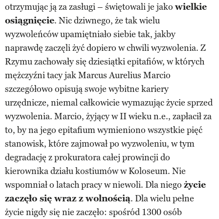
otrzymując ją za zasługi – świętowali je jako
wielkie
osiągnięcie
. Nic dziwnego, że tak wielu
wyzwoleńców upamiętniało siebie tak, jakby
naprawdę zaczęli żyć dopiero w chwili wyzwolenia. Z
Rzymu zachowały się dziesiątki epitafiów, w których
mężczyźni tacy jak Marcus Aurelius Marcio
szczegółowo opisują swoje wybitne kariery
urzędnicze, niemal całkowicie wymazując życie sprzed
wyzwolenia. Marcio, żyjący w II wieku n.e., zapłacił za
to, by na jego epitafium wymieniono wszystkie pięć
stanowisk, które zajmował po wyzwoleniu, w tym
degradację z prokuratora całej prowincji do
kierownika działu kostiumów w Koloseum. Nie
wspomniał o latach pracy w niewoli. Dla niego
życie
zaczęło się wraz z wolnością
. Dla wielu pełne
życie nigdy się nie zaczęło: spośród 1300 osób