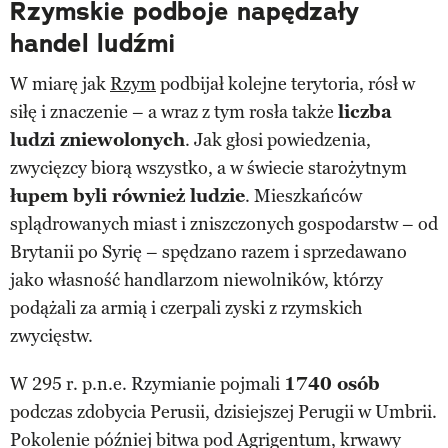
Rzymskie podboje napędzały
handel ludźmi
W miarę jak
Rzym
podbijał kolejne terytoria, rósł w
siłę i znaczenie – a wraz z tym rosła także
liczba
ludzi zniewolonych
. Jak głosi powiedzenia,
zwycięzcy biorą wszystko, a w świecie starożytnym
łupem byli również ludzie
. Mieszkańców
splądrowanych miast i zniszczonych gospodarstw – od
Brytanii po Syrię – spędzano razem i sprzedawano
jako własność handlarzom niewolników, którzy
podążali za armią i czerpali zyski z rzymskich
zwycięstw.
W 295 r. p.n.e. Rzymianie pojmali
1740 osób
podczas zdobycia Perusii, dzisiejszej Perugii w Umbrii.
Pokolenie później bitwa pod Agrigentum, krwawy