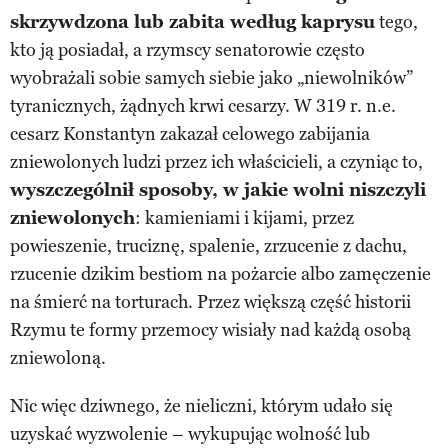
skrzywdzona lub zabita według kaprysu
tego,
kto ją posiadał, a rzymscy senatorowie często
wyobrażali sobie samych siebie jako „niewolników”
tyranicznych, żądnych krwi cesarzy. W 319 r. n.e.
cesarz Konstantyn zakazał celowego zabijania
zniewolonych ludzi przez ich właścicieli, a czyniąc to,
wyszczególnił sposoby, w jakie wolni niszczyli
zniewolonych
: kamieniami i kijami, przez
powieszenie, truciznę, spalenie, zrzucenie z dachu,
rzucenie dzikim bestiom na pożarcie albo zamęczenie
na śmierć na torturach. Przez większą część historii
Rzymu te formy przemocy wisiały nad każdą osobą
zniewoloną.
Nic więc dziwnego, że nieliczni, którym udało się
uzyskać wyzwolenie – wykupując wolność lub