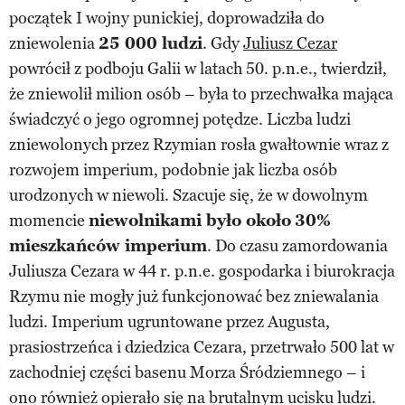
początek I wojny punickiej, doprowadziła do
zniewolenia
25 000 ludzi
. Gdy
Juliusz Cezar
powrócił z podboju Galii w latach 50. p.n.e., twierdził,
że zniewolił milion osób – była to przechwałka mająca
świadczyć o jego ogromnej potędze. Liczba ludzi
zniewolonych przez Rzymian rosła gwałtownie wraz z
rozwojem imperium, podobnie jak liczba osób
urodzonych w niewoli. Szacuje się, że w dowolnym
momencie
niewolnikami było około
30%
mieszkańców imperium
. Do czasu zamordowania
Juliusza Cezara w 44 r. p.n.e. gospodarka i biurokracja
Rzymu nie mogły już funkcjonować bez zniewalania
ludzi. Imperium ugruntowane przez Augusta,
prasiostrzeńca i dziedzica Cezara, przetrwało 500 lat w
zachodniej części basenu Morza Śródziemnego – i
ono również opierało się na brutalnym ucisku ludzi.