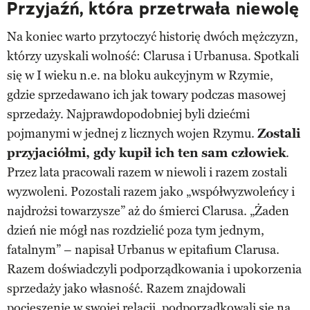
Przyjaźń, która przetrwała niewolę
Na koniec warto przytoczyć historię dwóch mężczyzn,
którzy uzyskali wolność: Clarusa i Urbanusa. Spotkali
się w I wieku n.e. na bloku aukcyjnym w Rzymie,
gdzie sprzedawano ich jak towary podczas masowej
sprzedaży. Najprawdopodobniej byli dziećmi
pojmanymi w jednej z licznych wojen Rzymu.
Zostali
przyjaciółmi, gdy kupił ich ten sam człowiek
.
Przez lata pracowali razem w niewoli i razem zostali
wyzwoleni. Pozostali razem jako „współwyzwoleńcy i
najdrożsi towarzysze” aż do śmierci Clarusa. „Żaden
dzień nie mógł nas rozdzielić poza tym jednym,
fatalnym” – napisał Urbanus w epitafium Clarusa.
Razem doświadczyli podporządkowania i upokorzenia
sprzedaży jako własność. Razem znajdowali
pocieszenie w swojej relacji, podporządkowali się na