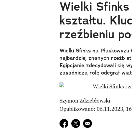
Wielki Sfinks
kształtu. Kl
rzeźbieniu p
Wielki Sfinks na Płaskowyżu 
najbardziej znanych rzeźb st
Egipcjanie zdecydowali się 
zasadniczą rolę odegrał wiat
Szymon Zdziebłowski
Opublikowano: 06.11.2023, 16
Udostępnij na facebook
Udostępnij na twitter
E-mail do przyjaciela