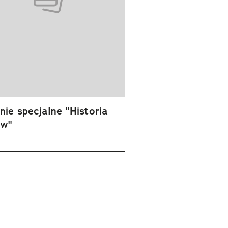
ie specjalne "Historia
ów"