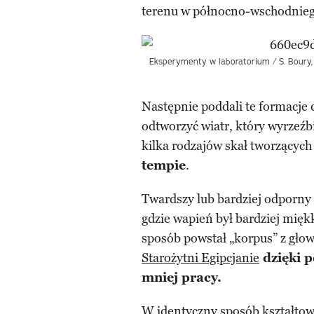
terenu w północno-wschodniego 
Eksperymenty w laboratorium / S. Boury, 
Następnie poddali te formacje 
odtworzyć wiatr, który wyrzeźbił
kilka rodzajów skał tworzących
tempie
.
Twardszy lub bardziej odporny m
gdzie wapień był bardziej miękk
sposób powstał „korpus” z głow
Starożytni Egipcjanie
dzięki p
mniej pracy.
W identyczny sposób kształtow