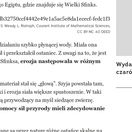
Egiptu, gdzie znajduje się Wielki Sfinks.
S. Weady, L. Ristroph, Courant Institute of Mathematical Sciences,
CC BY-NC 4.0 DEED
działaniu szybko płynącej wody. Miała ona
 i przekształcił ostaniec. Z uwagi na to, że jest
 Sfinksa,
erozja następowała w różnym
Wydan
czar
ateriał stał się „głową”. Szyja powstała tam,
i i erozja siała większe spustoszenie. W taki
ą przywodzący na myśl siedzące zwierzę.
omocy sił przyrody mieli zdecydowanie
ane są przez naturę różne ostańce skalne na