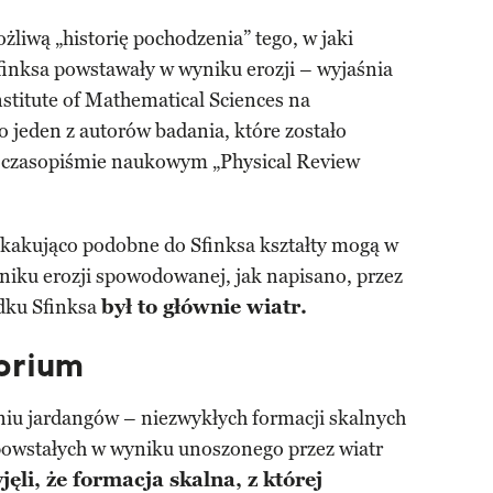
liwą „historię pochodzenia” tego, w jaki
inksa powstawały w wyniku erozji – wyjaśnia
nstitute of Mathematical Sciences na
 jeden z autorów badania, które zostało
w czasopiśmie naukowym „Physical Review
kakująco podobne do Sfinksa kształty mogą w
niku erozji spowodowanej, jak napisano, przez
dku Sfinksa
był to głównie wiatr.
orium
niu jardangów – niezwykłych formacji skalnych
powstałych w wyniku unoszonego przez wiatr
li, że formacja skalna, z której