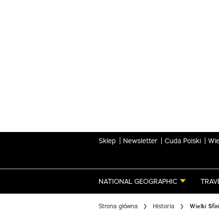
Skip
to
main
content
Sklep
Newsletter
Cuda Polski
Wie
NATIONAL GEOGRAPHIC
TRAV
Strona główna
Historia
Wielki Sfi