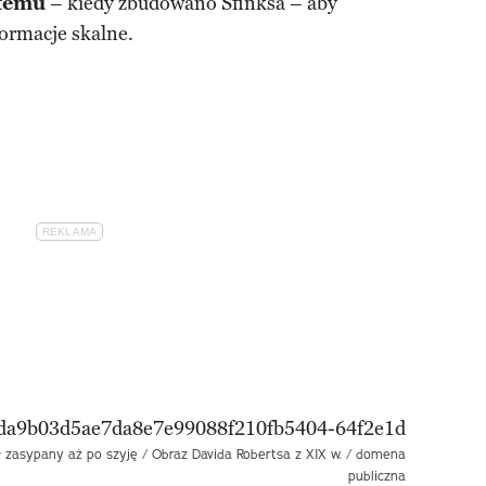
 temu
– kiedy zbudowano Sfinksa – aby
formacje skalne.
ł zasypany aż po szyję / Obraz Davida Robertsa z XIX w. / domena
publiczna