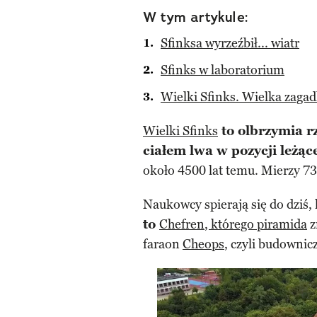
W tym artykule:
Sfinksa wyrzeźbił... wiatr
Sfinks w laboratorium
Wielki Sfinks. Wielka zaga
Wielki Sfinks
to olbrzymia r
ciałem lwa w pozycji leżąc
około 4500 lat temu. Mierzy 73
Naukowcy spierają się do dziś,
to
Chefren
, którego piramida
z
faraon
Cheops
, czyli budownic