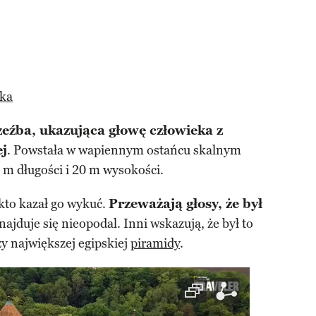
dka
zeźba, ukazująca głowę człowieka z
ej
. Powstała w wapiennym ostańcu skalnym
 m długości i 20 m wysokości.
 kto kazał go wykuć.
Przeważają głosy, że był
najduje się nieopodal. Inni wskazują, że był to
zy największej egipskiej
piramidy
.