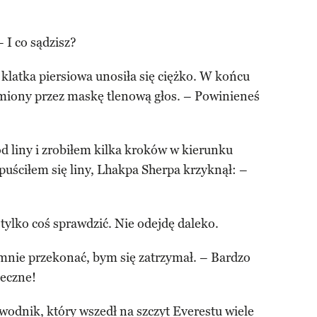
 I co sądzisz?
 klatka piersiowa unosiła się ciężko. W końcu
umiony przez maskę tlenową głos. – Powinieneś
d liny i zrobiłem kilka kroków w kierunku
puściłem się liny, Lhakpa Sherpa krzyknął: –
ylko coś sprawdzić. Nie odejdę daleko.
mnie przekonać, bym się zatrzymał. – Bardzo
ieczne!
wodnik, który wszedł na szczyt Everestu wiele