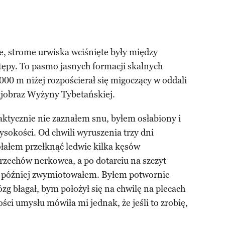
e, strome urwiska wciśnięte były między
tępy. To pasmo jasnych formacji skalnych
000 m niżej rozpościerał się migoczący w oddali
jobraz Wyżyny Tybetańskiej.
aktycznie nie zaznałem snu, byłem osłabiony i
sokości. Od chwili wyruszenia trzy dni
ołałem przełknąć ledwie kilka kęsów
orzechów nerkowca, a po dotarciu na szczyt
ę później zwymiotowałem. Byłem potwornie
g błagał, bym położył się na chwilę na plecach
ści umysłu mówiła mi jednak, że jeśli to zrobię,