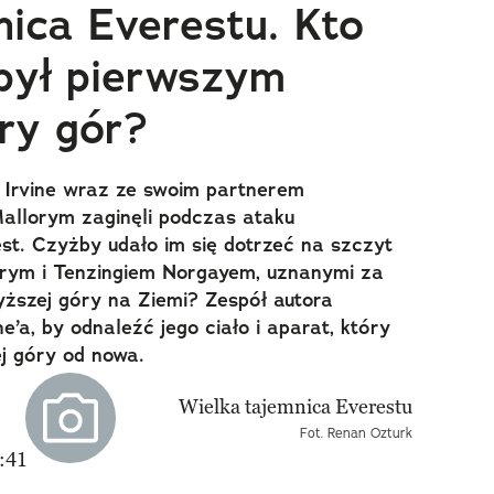
nica Everestu. Kto
ył pierwszym
ry gór?
 Irvine wraz ze swoim partnerem
llorym zaginęli podczas ataku
t. Czyżby udało im się dotrzeć na szczyt
arym i Tenzingiem Norgayem, uznanymi za
ższej góry na Ziemi? Zespół autora
ne’a, by odnaleźć jego ciało i aparat, który
ej góry od nowa.
Fot. Renan Ozturk
:41