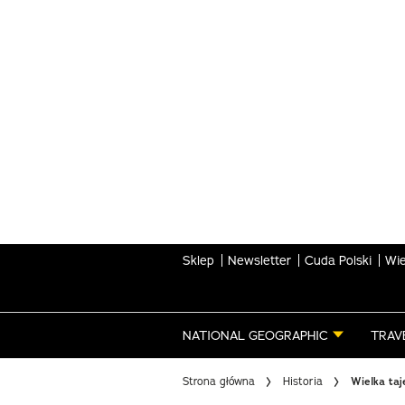
Skip
to
main
content
Sklep
Newsletter
Cuda Polski
Wie
NATIONAL GEOGRAPHIC
TRAV
Strona główna
Historia
Wielka ta