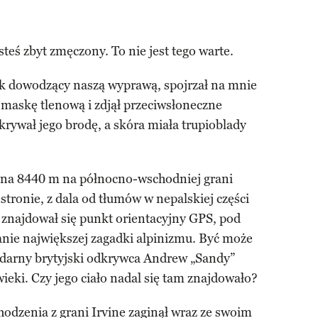
steś zbyt zmęczony. To nie jest tego warte.
 dowodzący naszą wyprawą, spojrzał na mnie
maskę tlenową i zdjął przeciwsłoneczne
krywał jego brodę, a skóra miała trupioblady
i na 8440 m na północno-wschodniej grani
stronie, z dala od tłumów w nepalskiej części
najdował się punkt orientacyjny GPS, pod
anie największej zagadki alpinizmu. Być może
ndarny brytyjski odkrywca Andrew „Sandy”
 wieki. Czy jego ciało nadal się tam znajdowało?
hodzenia z grani Irvine zaginął wraz ze swoim