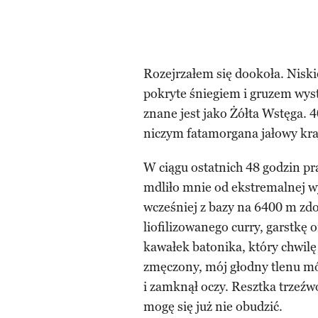
Rozejrzałem się dookoła. Niski
pokryte śniegiem i gruzem wys
znane jest jako Żółta Wstęga. 4
niczym fatamorgana jałowy kra
W ciągu ostatnich 48 godzin pr
mdliło mnie od ekstremalnej wy
wcześniej z bazy na 6400 m zd
liofilizowanego curry, garstkę 
kawałek batonika, który chwil
zmęczony, mój głodny tlenu móz
i zamknął oczy. Resztka trzeźwo
mogę się już nie obudzić.