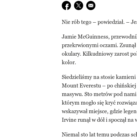
Udostępnij na facebook
Udostępnij na twitter
E-mail do przyjaciela
Nie rób tego – powiedział. – Je
Jamie McGuinness, przewodnik
przekrwionymi oczami. Zsunął 
okulary. Kilkudniowy zarost po
kolor.
Siedzieliśmy na stosie kamien
Mount Everestu – po chińskiej 
masywu. Sto metrów pod nami z
którym mogło się kryć rozwiąz
wskazywał miejsce, gdzie lege
Irvine runął w dół i spoczął na
Niemal sto lat temu podczas sc