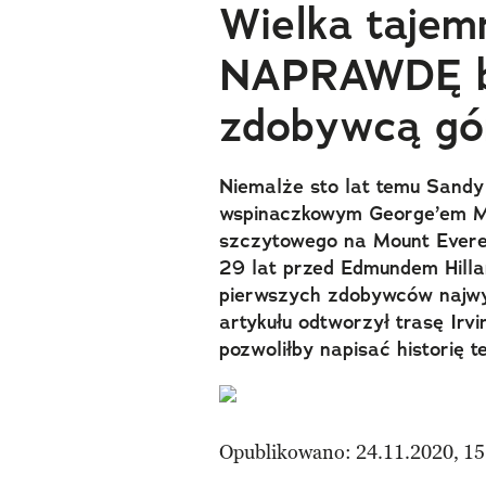
Wielka tajem
NAPRAWDĘ b
zdobywcą gó
Niemalże sto lat temu Sandy
wspinaczkowym George’em Ma
szczytowego na Mount Everes
29 lat przed Edmundem Hill
pierwszych zdobywców najwy
artykułu odtworzył trasę Irvi
pozwoliłby napisać historię t
Opublikowano: 24.11.2020, 15