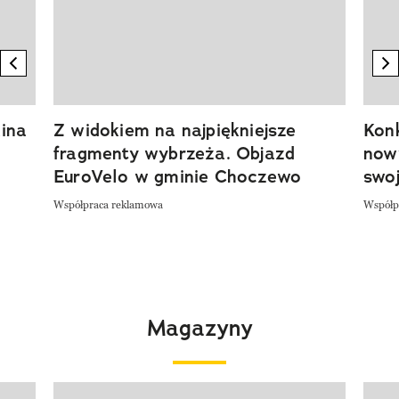
previous element
n
ina
Z widokiem na najpiękniejsze
Kon
fragmenty wybrzeża. Objazd
now
EuroVelo w gminie Choczewo
swoj
Współpraca reklamowa
Współp
Magazyny