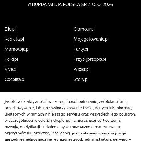
©
BURDA MEDIA POLSKA SP. Z O. O. 2026
Elle.pl
Glamour.pl
Kobieta.pl
Mojegotowanie.pl
Mamotoja.pl
Party.pl
Polki.pl
Przyslijprzepis.pl
Viva.pl
Wizaz.pl
Cocolita.pl
Story.pl
Jakiekolwiek aktywności, w szczególności: pobieranie, zwielokrotnianie,
przechowywanie, lub inne wykorzystywanie treści, danych lub informacji
dostępnych w ramach niniejszego serwisu oraz wszystkich jego podstron,
w szczególności w celu ich eksploracji, zmierzającej do tworzenia,
rozwoju, modyfikacji i szkolenia systemów uczenia maszynowego,
algorytmów lub sztucznej inteligencji
jest zabronione oraz wymaga
uprzedniej, jednoznacznie wyrażonej zgody administratora serwisu –