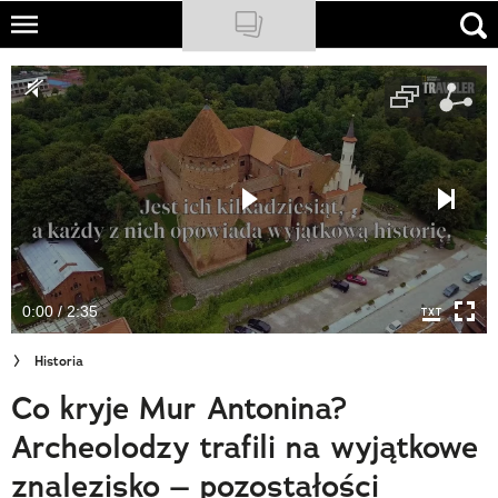
Skip
to
NATIONAL GEOGRAPHIC
main
content
TRAVELER
PODCASTY
Sklep
Newsletter
0:00 / 2:35
Cuda Polski
Historia
Wielki Konkurs Fotograficzny
Co kryje Mur Antonina?
Trendbook Podróżniczy
Archeolodzy trafili na wyjątkowe
Polecane
znalezisko – pozostałości