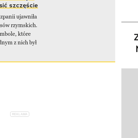
sić szczęście
zpanii ujawniła
asów rzymskich.
ymbole, które
dnym z nich był
Pokazy