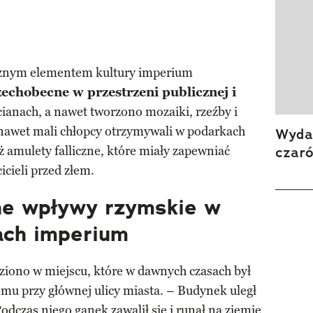
ażnym elementem kultury imperium
zechobecne w przestrzeni publicznej i
ianach, a nawet tworzono mozaiki, rzeźby i
, nawet mali chłopcy otrzymywali w podarkach
Wydan
czar
 amulety falliczne, które miały zapewniać
icieli przed złem.
ne wpływy rzymskie w
ach imperium
ziono w miejscu, które w dawnych czasach był
u przy głównej ulicy miasta. – Budynek uległ
odczas niego ganek zawalił się i runął na ziemię