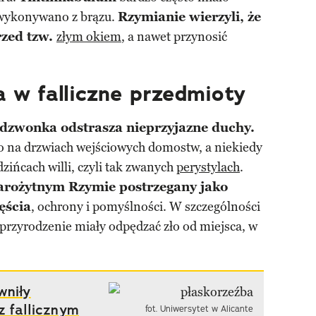
 wykonywano z brązu.
Rzymianie wierzyli, że
rzed tzw.
złym okiem
, a nawet przynosić
 w falliczne przedmioty
dzwonka odstrasza nieprzyjazne duchy.
o na drzwiach wejściowych domostw, a niekiedy
ińcach willi, czyli tak zwanych
perystylach
.
tarożytnym Rzymie postrzegany jako
ęścia
, ochrony i pomyślności. W szczególności
przyrodzenie miały odpędzać zło od miejsca, w
wniły
z fallicznym
fot. Uniwersytet w Alicante