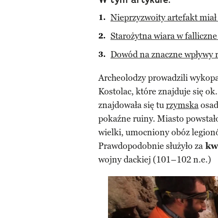
Nieprzyzwoity artefakt miał
Starożytna wiara w falliczn
Dowód na znaczne wpływy r
Archeolodzy prowadzili wykop
Kostolac, które znajduje się o
znajdowała się tu
rzymska
osa
pokaźne ruiny. Miasto powstał
wielki, umocniony obóz legionó
Prawdopodobnie służyło za
kw
wojny dackiej (101–102 n.e.)