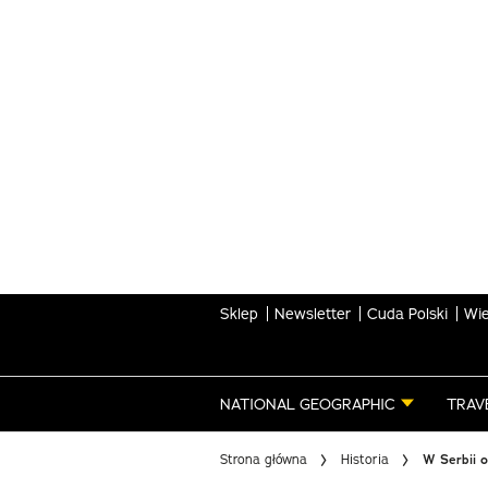
Skip
to
main
content
Sklep
Newsletter
Cuda Polski
Wie
NATIONAL GEOGRAPHIC
TRAV
Strona główna
Historia
W Serbii o