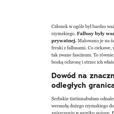
Członek w ogóle był bardzo w
rzymskiego.
Fallusy były ws
prywatnej.
Malowano je na śc
freski z fallusami. Co ciekawe
tak zwane fascinum. To również
boską ochronę i strzec ich właśc
Dowód na znacz
odległych granic
Serbskie tintinnabulum odnale
werandą dużego rzymskiego dom
zniszczeniu w wyniku pożaru. P