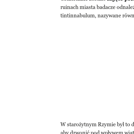
ruinach miasta badacze odnaleź
tintinnabulum, nazywane równ
W starożytnym Rzymie był to d
aby dzwonić pod wpływem wia