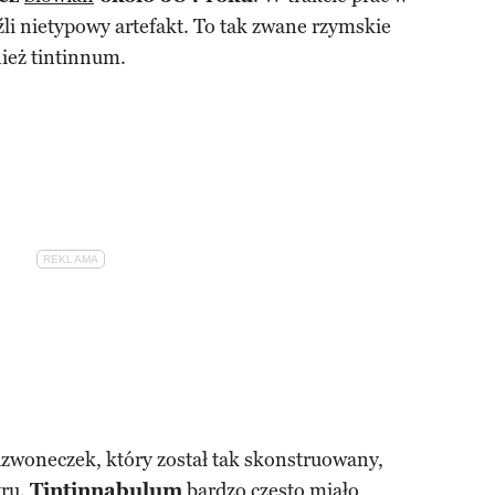
li nietypowy artefakt. To tak zwane rzymskie
ież tintinnum.
zwoneczek, który został tak skonstruowany,
tru.
Tintinnabulum
bardzo często miało