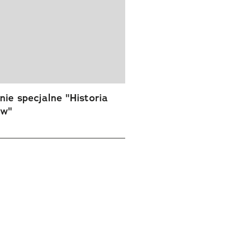
ie specjalne "Historia
ów"