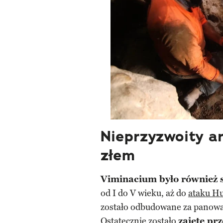
Nieprzyzwoity ar
złem
Viminacium było również s
od I do V wieku, aż do
ataku H
zostało odbudowane za panowa
Ostatecznie zostało
zajęte pr