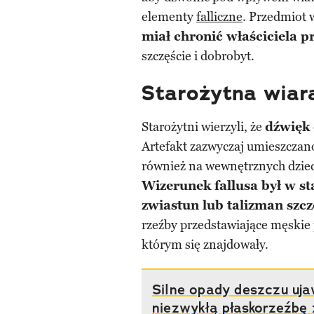
elementy
falliczne
. Przedmiot
miał chronić właściciela p
szczęście i dobrobyt.
Starożytna wiara
Starożytni wierzyli, że
dźwięk 
Artefakt zazwyczaj umieszczan
również na wewnętrznych dziedz
Wizerunek fallusa był w s
zwiastun lub talizman szcz
rzeźby przedstawiające męskie 
którym się znajdowały.
Silne opady deszczu uja
niezwykłą płaskorzeźbę 