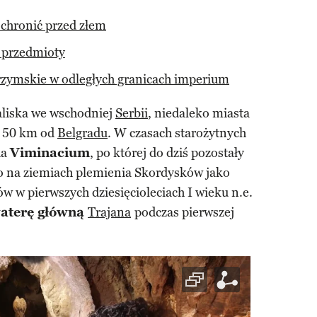
 chronić przed złem
e przedmioty
zymskie w odległych granicach imperium
aliska we wschodniej
Serbii
, niedaleko miasta
k. 50 km od
Belgradu
. W czasach starożytnych
da
Viminacium
, po której do dziś pozostały
o na ziemiach plemienia Skordysków jako
w w pierwszych dziesięcioleciach I wieku n.e.
aterę główną
Trajana
podczas pierwszej