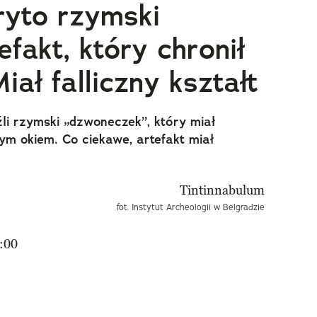
ryto rzymski
fakt, który chronił
iał falliczny kształt
li rzymski „dzwoneczek”, który miał
ym okiem. Co ciekawe, artefakt miał
fot. Instytut Archeologii w Belgradzie
:00