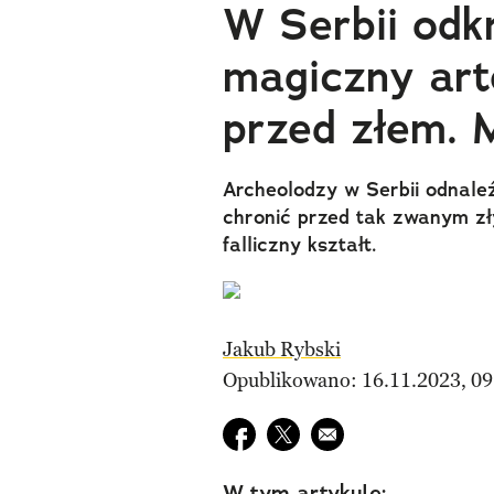
W Serbii odk
magiczny arte
przed złem. M
Archeolodzy w Serbii odnaleź
chronić przed tak zwanym zł
falliczny kształt.
Jakub Rybski
Opublikowano: 16.11.2023, 09
Udostępnij na facebook
Udostępnij na twitter
E-mail do przyjaciela
W tym artykule: