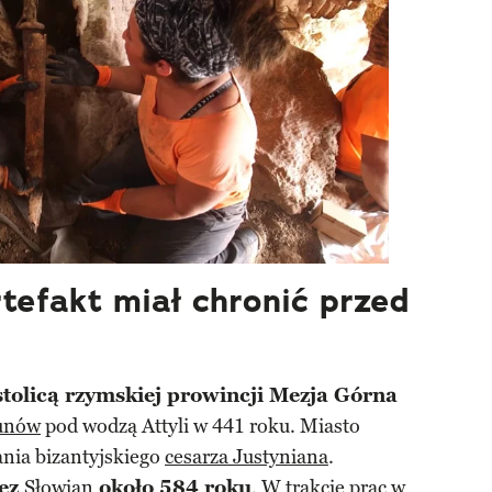
tefakt miał chronić przed
tolicą rzymskiej prowincji Mezja Górna
unów
pod wodzą Attyli w 441 roku. Miasto
nia bizantyjskiego
cesarza Justyniana
.
zez
Słowian
około 584 roku
. W trakcie prac w