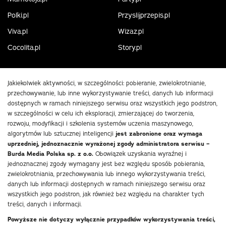
Polki.pl
Przyslijprzepis.pl
Viva.pl
Wizaz.pl
Cocolita.pl
Story.pl
Jakiekolwiek aktywności, w szczególności: pobieranie, zwielokrotnianie,
przechowywanie, lub inne wykorzystywanie treści, danych lub informacji
dostępnych w ramach niniejszego serwisu oraz wszystkich jego podstron,
w szczególności w celu ich eksploracji, zmierzającej do tworzenia,
rozwoju, modyfikacji i szkolenia systemów uczenia maszynowego,
algorytmów lub sztucznej inteligencji
jest zabronione oraz wymaga
uprzedniej, jednoznacznie wyrażonej zgody administratora serwisu –
Burda Media Polska sp. z o.o.
Obowiązek uzyskania wyraźnej i
jednoznacznej zgody wymagany jest bez względu sposób pobierania,
zwielokrotniania, przechowywania lub innego wykorzystywania treści,
danych lub informacji dostępnych w ramach niniejszego serwisu oraz
wszystkich jego podstron, jak również bez względu na charakter tych
treści, danych i informacji.
Powyższe nie dotyczy wyłącznie przypadków wykorzystywania treści,