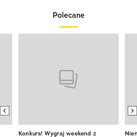
Polecane
Pokazywanie elementu 1 z 20
previous element
n
Konkurs! Wygraj weekend z
Niem