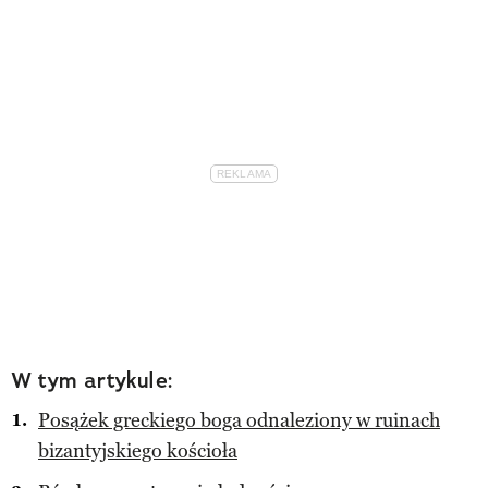
W tym artykule:
Posążek greckiego boga odnaleziony w ruinach
bizantyjskiego kościoła