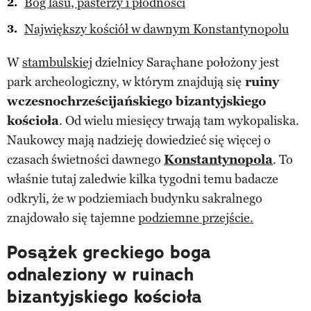
Bóg lasu, pasterzy i płodności
Największy kościół w dawnym Konstantynopolu
W
stambulskiej
dzielnicy Saraçhane położony jest
park archeologiczny, w którym znajdują się
ruiny
wczesnochrześcijańskiego bizantyjskiego
kościoła
. Od wielu miesięcy trwają tam wykopaliska.
Naukowcy mają nadzieję dowiedzieć się więcej o
czasach świetności dawnego
Konstantynopola
. To
właśnie tutaj zaledwie kilka tygodni temu badacze
odkryli, że w podziemiach budynku sakralnego
znajdowało się tajemne
podziemne przejście.
Posążek greckiego boga
odnaleziony w ruinach
bizantyjskiego kościoła