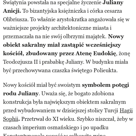
Świątynia powstała na specjalne życzenie
Juliany
Anicji.
To bizantyjska księżniczka i córka cesarza
Olibriusza. To właśnie arystokratka angażowała się w
ważniejsze projekty architektoniczne miasta i
przeznaczała na nie swój olbrzymi majątek.
Nowy
obiekt sakralny miał zastąpić wcześniejszy
kościół, zbudowany przez Atenę Eudokię
, żonę
Teodozjusza II i prababkę Juliany. W budynku miała
być przechowywana czaszka świętego Polieukta.
Nowy kościół miał być swoistym
symbolem potęgi
rodu Juliany
. Uważa się, że bogato zdobiona
konstrukcja była największym obiektem sakralnym
przed wybudowaniem w dzisiejszej stolicy Turcji
Hagii
Sophii
.
Przetrwał do XI wieku. Szybko niszczał, żeby w
czasach imperium osmańskiego i po upadku
Konstantynopola popaść w całkowitą ruinę.