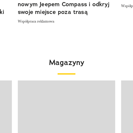
nowym Jeepem Compass i odkryj
Współp
ki
swoje miejsce poza trasą
Współpraca reklamowa
Magazyny
Pokazywanie elementu 1 z 4