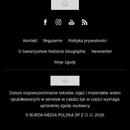
Visit us on Facebook
Visit us on Instagram
Visit us on Youtube
Visit us on Rss
Kontakt
Regulamin
Polityka prywatności
O towarzystwie National Geographic
Newsletter
Moje zgody
Dalsze rozpowszechnianie tekstów, zdjęć i materiałów wideo
opublikowanych w serwisie w całości lub w części wymaga
uprzedniej zgody wydawcy.
©
BURDA MEDIA POLSKA SP. Z O. O. 2026