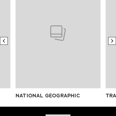
previous element
n
NATIONAL GEOGRAPHIC
TRA