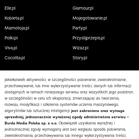
Elle.pl
Glamour.pl
Kobieta.pl
Mojegotowanie.pl
Mamotoja.pl
Party.pl
Polki.pl
Przyslijprzepis.pl
Viva.pl
Wizaz.pl
Cocolita.pl
Story.pl
Jakiekolwiek aktywności, w szczególności: pobieranie, zwielokrotnianie,
przechowywanie, lub inne wykorzystywanie treści, danych lub informacji
dostępnych w ramach niniejszego serwisu oraz wszystkich jego podstron,
w szczególności w celu ich eksploracji, zmierzającej do tworzenia,
rozwoju, modyfikacji i szkolenia systemów uczenia maszynowego,
algorytmów lub sztucznej inteligencji
jest zabronione oraz wymaga
uprzedniej, jednoznacznie wyrażonej zgody administratora serwisu –
Burda Media Polska sp. z o.o.
Obowiązek uzyskania wyraźnej i
jednoznacznej zgody wymagany jest bez względu sposób pobierania,
zwielokrotniania, przechowywania lub innego wykorzystywania treści,