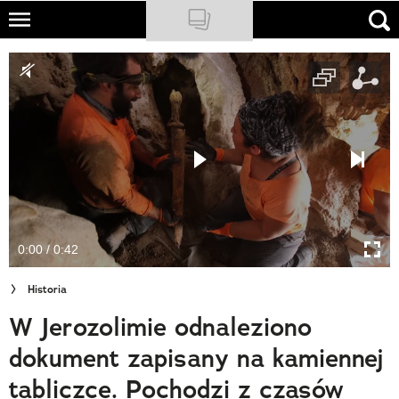
Skip
to
NATIONAL GEOGRAPHIC
main
content
TRAVELER
PODCASTY
Sklep
Newsletter
0:00 / 0:42
Cuda Polski
Historia
Wielki Konkurs Fotograficzny
W Jerozolimie odnaleziono
Trendbook Podróżniczy
dokument zapisany na kamiennej
Polecane
tabliczce. Pochodzi z czasów