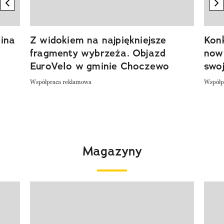
previous element
n
ina
Z widokiem na najpiękniejsze
Kon
fragmenty wybrzeża. Objazd
now
EuroVelo w gminie Choczewo
swoj
Współpraca reklamowa
Współp
Magazyny
Pokazywanie elementu 1 z 4