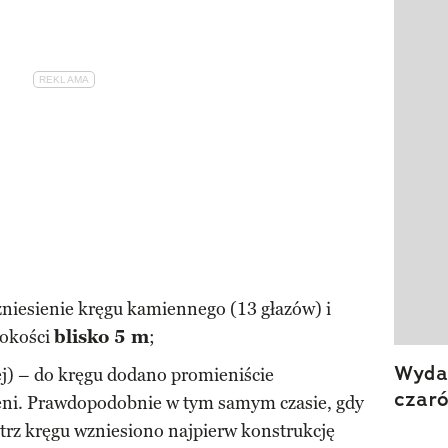
zniesienie kręgu kamiennego (13 głazów) i
sokości
blisko 5 m
;
Wydan
j) – do kręgu dodano promieniście
czar
eni. Prawdopodobnie w tym samym czasie, gdy
trz kręgu wzniesiono najpierw konstrukcję