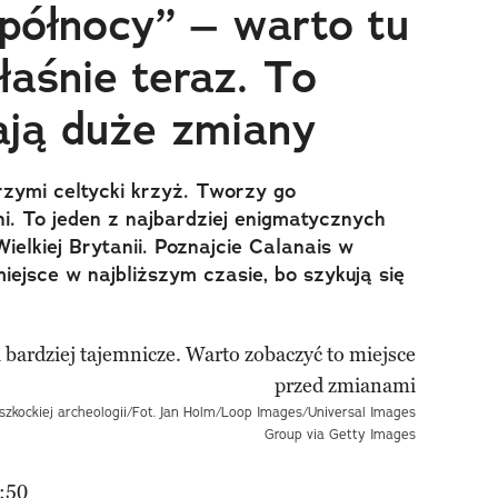
północy” – warto tu
łaśnie teraz. To
ają duże zmiany
rzymi celtycki krzyż. Tworzy go
ni. To jeden z najbardziej enigmatycznych
elkiej Brytanii. Poznajcie Calanais w
iejsce w najbliższym czasie, bo szykują się
zkockiej archeologii/Fot. Jan Holm/Loop Images/Universal Images
Group via Getty Images
:50