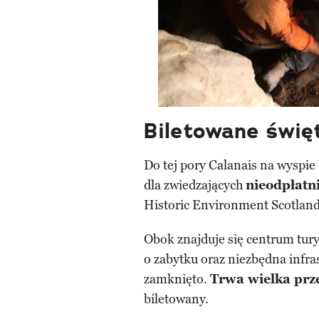
Biletowane świę
Do tej pory Calanais na wyspi
dla zwiedzających
nieodpłatn
Historic Environment Scotland
Obok znajduje się centrum tur
o zabytku oraz niezbędna infra
zamknięto.
Trwa wielka pr
biletowany.