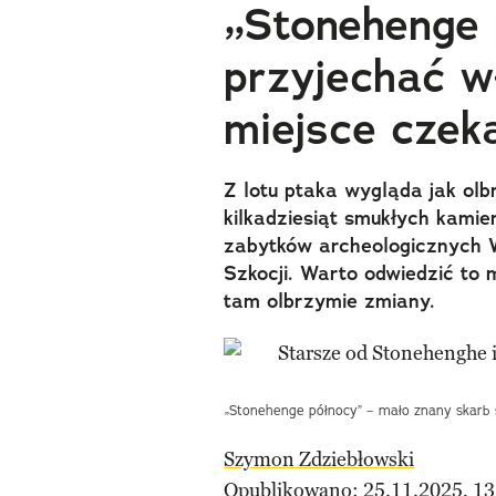
„Stonehenge 
przyjechać w
miejsce czek
Z lotu ptaka wygląda jak olb
kilkadziesiąt smukłych kamie
zabytków archeologicznych Wi
Szkocji. Warto odwiedzić to m
tam olbrzymie zmiany.
„Stonehenge północy” – mało znany skarb s
Szymon Zdziebłowski
Opublikowano: 25.11.2025, 13