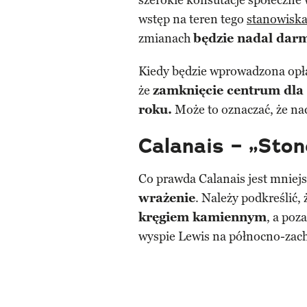
szerokie konsutacje społeczne 
wstęp na teren tego
stanowiska
zmianach
będzie nadal dar
Kiedy będzie wprowadzona opła
że
zamknięcie centrum dla
roku.
Może to oznaczać, że nad
Calanais – „Sto
Co prawda Calanais jest mniej
wrażenie
. Należy podkreślić,
kręgiem kamiennym
, a poz
wyspie Lewis na północno-zac