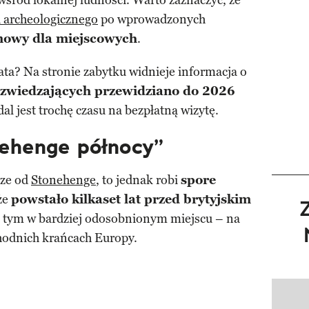
wśród lokalnej ludności. Warto zaznaczyć, że
 archeologicznego
po wprowadzonych
mowy dla miejscowych
.
ta? Na stronie zabytku widnieje informacja o
 zwiedzających przewidziano do 2026
al jest trochę czasu na bezpłatną wizytę.
nehenge północy”
sze od
Stonehenge
, to jednak robi
spore
 że
powstało kilkaset lat przed brytyjskim
a tym w bardziej odosobnionym miejscu – na
hodnich krańcach Europy.
Pokazy