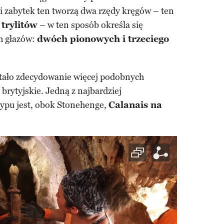
ci zabytek ten tworzą dwa rzędy kręgów – ten
z
trylitów
– w ten sposób określa się
h głazów:
dwóch pionowych i trzeciego
ało zdecydowanie więcej podobnych
 brytyjskie. Jedną z najbardziej
typu jest, obok Stonehenge,
Calanais na