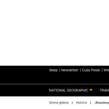
Skip
to
main
content
Sklep
Newsletter
Cuda Polski
Wie
NATIONAL GEOGRAPHIC
TRAV
Strona główna
Historia
„Stoneheng