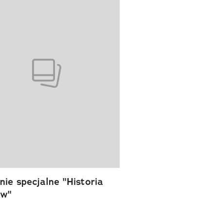
ie specjalne "Historia
ów"