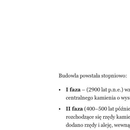
Budowla powstała stopniowo:
I faza
– (2900 lat p.n.e.) w
centralnego kamienia o wy
II faza
(400–500 lat późnie
rozchodzące się rzędy kami
dodano rzędy i aleję, wewną