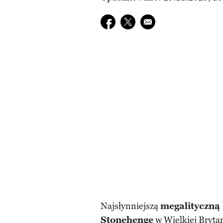
Udostępnij na facebook
Udostępnij na twitter
E-mail do przyjaciela
Najsłynniejszą
megalityczną
Stonehenge
w Wielkiej Bryta