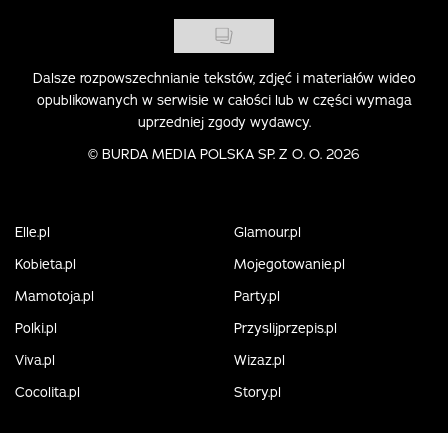
Dalsze rozpowszechnianie tekstów, zdjęć i materiałów wideo
opublikowanych w serwisie w całości lub w części wymaga
uprzedniej zgody wydawcy.
©
BURDA MEDIA POLSKA SP. Z O. O. 2026
Elle.pl
Glamour.pl
Kobieta.pl
Mojegotowanie.pl
Mamotoja.pl
Party.pl
Polki.pl
Przyslijprzepis.pl
Viva.pl
Wizaz.pl
Cocolita.pl
Story.pl