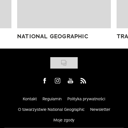
NATIONAL GEOGRAPHIC
TRA
Visit us on Facebook
Visit us on Instagram
Visit us on Youtube
Visit us on Rss
Kontakt
Regulamin
Polityka prywatności
O towarzystwie National Geographic
Newsletter
Moje zgody