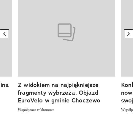
previous element
n
ina
Z widokiem na najpiękniejsze
Kon
fragmenty wybrzeża. Objazd
now
EuroVelo w gminie Choczewo
swoj
Współpraca reklamowa
Współp