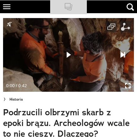
Skip
to
NATIONAL GEOGRAPHIC
main
content
TRAVELER
PODCASTY
Sklep
Newsletter
0:00 / 0:42
Cuda Polski
Historia
Wielki Konkurs Fotograficzny
Podrzucili olbrzymi skarb z
Trendbook Podróżniczy
epoki brązu. Archeologów wcale
Polecane
to nie cieszy. Dlaczego?