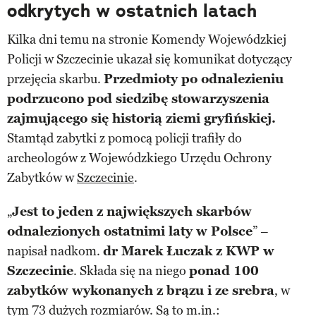
odkrytych w ostatnich latach
Kilka dni temu na stronie Komendy Wojewódzkiej
Policji w Szczecinie ukazał się komunikat dotyczący
przejęcia skarbu.
Przedmioty po odnalezieniu
podrzucono pod siedzibę stowarzyszenia
zajmującego się historią ziemi gryfińskiej.
Stamtąd zabytki z pomocą policji trafiły do
archeologów z Wojewódzkiego Urzędu Ochrony
Zabytków w
Szczecinie
.
„
Jest to jeden z największych skarbów
odnalezionych ostatnimi laty w Polsce
” –
napisał nadkom.
dr Marek Łuczak z KWP w
Szczecinie
. Składa się na niego
ponad 100
zabytków wykonanych z brązu i ze srebra
, w
tym 73 dużych rozmiarów. Są to m.in.: