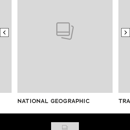
previous element
n
NATIONAL GEOGRAPHIC
TRA