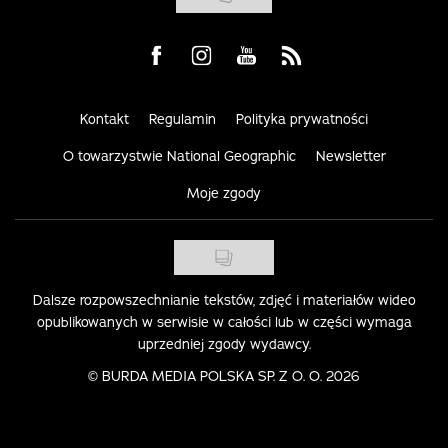
Visit us on Facebook
Visit us on Instagram
Visit us on Youtube
Visit us on Rss
Kontakt
Regulamin
Polityka prywatności
O towarzystwie National Geographic
Newsletter
Moje zgody
Dalsze rozpowszechnianie tekstów, zdjęć i materiałów wideo
opublikowanych w serwisie w całości lub w części wymaga
uprzedniej zgody wydawcy.
©
BURDA MEDIA POLSKA SP. Z O. O. 2026