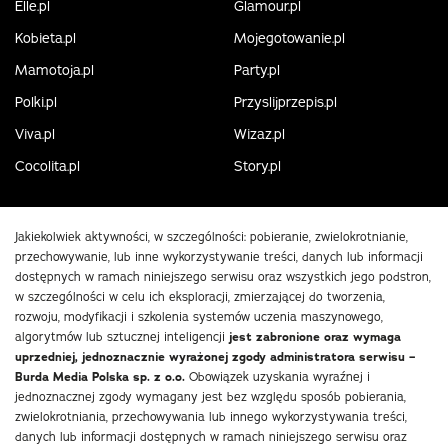
Elle.pl
Glamour.pl
Kobieta.pl
Mojegotowanie.pl
Mamotoja.pl
Party.pl
Polki.pl
Przyslijprzepis.pl
Viva.pl
Wizaz.pl
Cocolita.pl
Story.pl
Jakiekolwiek aktywności, w szczególności: pobieranie, zwielokrotnianie,
przechowywanie, lub inne wykorzystywanie treści, danych lub informacji
dostępnych w ramach niniejszego serwisu oraz wszystkich jego podstron,
w szczególności w celu ich eksploracji, zmierzającej do tworzenia,
rozwoju, modyfikacji i szkolenia systemów uczenia maszynowego,
algorytmów lub sztucznej inteligencji
jest zabronione oraz wymaga
uprzedniej, jednoznacznie wyrażonej zgody administratora serwisu –
Burda Media Polska sp. z o.o.
Obowiązek uzyskania wyraźnej i
jednoznacznej zgody wymagany jest bez względu sposób pobierania,
zwielokrotniania, przechowywania lub innego wykorzystywania treści,
danych lub informacji dostępnych w ramach niniejszego serwisu oraz