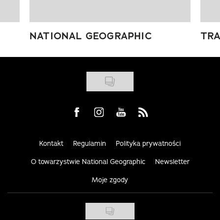
NATIONAL GEOGRAPHIC
TRA
Visit us on Facebook
Visit us on Instagram
Visit us on Youtube
Visit us on Rss
Kontakt
Regulamin
Polityka prywatności
O towarzystwie National Geographic
Newsletter
Moje zgody