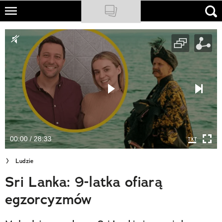
Skip
to
NATIONAL GEOGRAPHIC
main
content
TRAVELER
PODCASTY
Sklep
Newsletter
00:00 / 28:33
Cuda Polski
Ludzie
Wielki Konkurs Fotograficzny
Sri Lanka: 9-latka ofiarą
Trendbook Podróżniczy
egzorcyzmów
Polecane