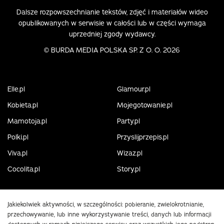
Dalsze rozpowszechnianie tekstów, zdjęć i materiałów wideo
opublikowanych w serwisie w całości lub w części wymaga
uprzedniej zgody wydawcy.
©
BURDA MEDIA POLSKA SP. Z O. O. 2026
Elle.pl
Glamour.pl
Kobieta.pl
Mojegotowanie.pl
Mamotoja.pl
Party.pl
Polki.pl
Przyslijprzepis.pl
Viva.pl
Wizaz.pl
Cocolita.pl
Story.pl
Jakiekolwiek aktywności, w szczególności: pobieranie, zwielokrotnianie,
przechowywanie, lub inne wykorzystywanie treści, danych lub informacji