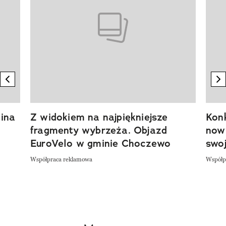
previous element
n
ina
Z widokiem na najpiękniejsze
Kon
fragmenty wybrzeża. Objazd
now
EuroVelo w gminie Choczewo
swoj
Współpraca reklamowa
Współp