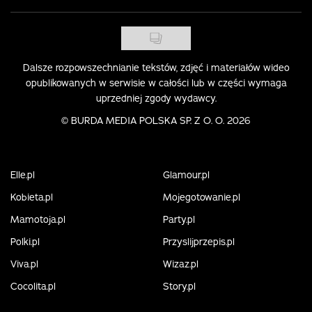
Dalsze rozpowszechnianie tekstów, zdjęć i materiałów wideo
opublikowanych w serwisie w całości lub w części wymaga
uprzedniej zgody wydawcy.
©
BURDA MEDIA POLSKA SP. Z O. O. 2026
Elle.pl
Glamour.pl
Kobieta.pl
Mojegotowanie.pl
Mamotoja.pl
Party.pl
Polki.pl
Przyslijprzepis.pl
Viva.pl
Wizaz.pl
Cocolita.pl
Story.pl