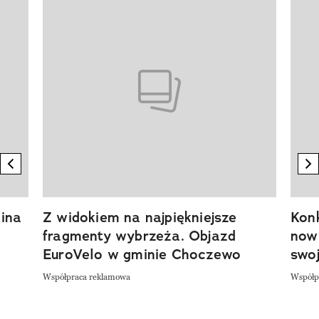
Pokazywanie elementu 1 z 20
previous element
n
ina
Z widokiem na najpiękniejsze
Kon
fragmenty wybrzeża. Objazd
now
EuroVelo w gminie Choczewo
swoj
Współpraca reklamowa
Współp