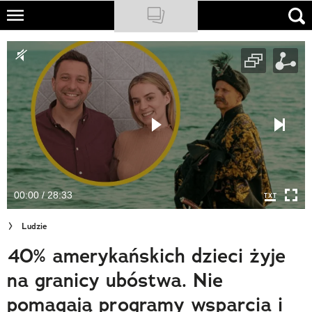
Skip
to
NATIONAL GEOGRAPHIC
main
content
TRAVELER
PODCASTY
Sklep
Newsletter
00:00 / 28:33
Cuda Polski
Ludzie
Wielki Konkurs Fotograficzny
40% amerykańskich dzieci żyje
Trendbook Podróżniczy
na granicy ubóstwa. Nie
Polecane
pomagają programy wsparcia i