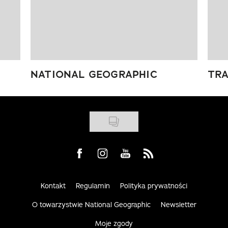
NATIONAL GEOGRAPHIC
TRA
Visit us on Facebook
Visit us on Instagram
Visit us on Youtube
Visit us on Rss
Kontakt
Regulamin
Polityka prywatności
O towarzystwie National Geographic
Newsletter
Moje zgody