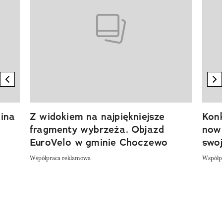
previous element
n
ina
Z widokiem na najpiękniejsze
Kon
fragmenty wybrzeża. Objazd
now
EuroVelo w gminie Choczewo
swoj
Współpraca reklamowa
Współp