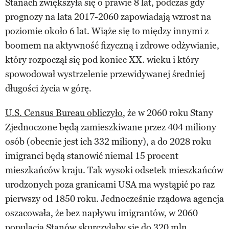
Stanach zwiększyła się o prawie 8 lat, podczas gdy
prognozy na lata 2017-2060 zapowiadają wzrost na
poziomie około 6 lat. Wiąże się to między innymi z
boomem na aktywność fizyczną i zdrowe odżywianie,
który rozpoczął się pod koniec XX. wieku i który
spowodował wystrzelenie przewidywanej średniej
długości życia w górę.
U.S. Census Bureau obliczyło
, że w 2060 roku Stany
Zjednoczone będą zamieszkiwane przez 404 miliony
osób (obecnie jest ich 332 miliony), a do 2028 roku
imigranci będą stanowić niemal 15 procent
mieszkańców kraju. Tak wysoki odsetek mieszkańców
urodzonych poza granicami USA ma wystąpić po raz
pierwszy od 1850 roku. Jednocześnie rządowa agencja
oszacowała, że bez napływu imigrantów, w 2060
populacja Stanów skurczyłaby się do 320 mln.