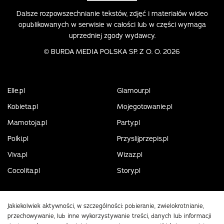
Dalsze rozpowszechnianie tekstów, zdjęć i materiałów wideo
opublikowanych w serwisie w całości lub w części wymaga
uprzedniej zgody wydawcy.
©
BURDA MEDIA POLSKA SP. Z O. O. 2026
Elle.pl
Glamour.pl
Kobieta.pl
Mojegotowanie.pl
Mamotoja.pl
Party.pl
Polki.pl
Przyslijprzepis.pl
Viva.pl
Wizaz.pl
Cocolita.pl
Story.pl
Jakiekolwiek aktywności, w szczególności: pobieranie, zwielokrotnianie,
przechowywanie, lub inne wykorzystywanie treści, danych lub informacji