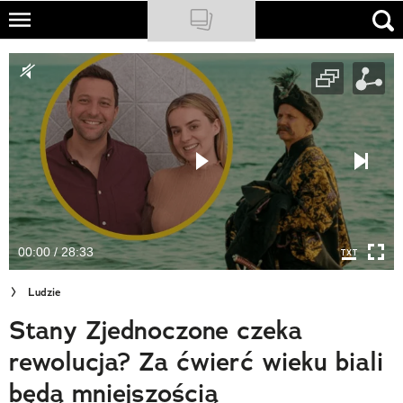
Skip
to
NATIONAL GEOGRAPHIC
main
content
TRAVELER
PODCASTY
Sklep
Newsletter
00:00 / 28:33
Cuda Polski
Ludzie
Wielki Konkurs Fotograficzny
Stany Zjednoczone czeka
Trendbook Podróżniczy
rewolucja? Za ćwierć wieku biali
Polecane
będą mniejszością