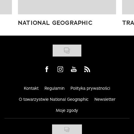
NATIONAL GEOGRAPHIC
TRA
Visit us on Facebook
Visit us on Instagram
Visit us on Youtube
Visit us on Rss
Kontakt
Regulamin
Polityka prywatności
O towarzystwie National Geographic
Newsletter
Moje zgody