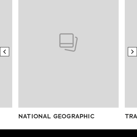
previous element
n
NATIONAL GEOGRAPHIC
TRA