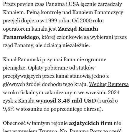
Przez pewien czas Panama i USA łącznie zarządzały
Kanałem. Pełną kontrolę nad Kanałem Panamczycy
przejęli dopiero w 1999 roku. Od 2000 roku
operatorem kanału jest
Zarząd Kanału
Panamskiego
, której członkowie są wybierani przez
rząd Panamy, ale działają niezależnie.
Kanał Panamski przynosi Panamie ogromne
pieniądze. Opłaty pobierane od statków
przepływających przez kanał stanowią jedno z
głównych źródeł dochodu tego kraju.
Według Reutersa
w roku fiskalnym zakończonym we wrześniu 2024
zysk z Kanału
wynosił 3,45 mld USD
(i urósł o
9,5% w stosunku do poprzedniego okresu).
Obecność w tamtym rejonie
azjatyckich firm
nie
jest wymysłem Trumpa. Np. Panama Ports to część