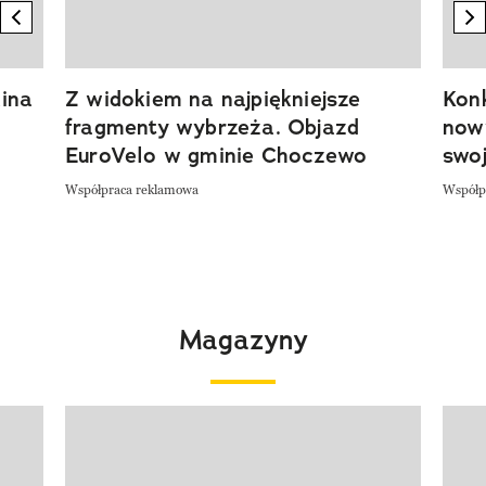
previous element
n
ina
Z widokiem na najpiękniejsze
Kon
fragmenty wybrzeża. Objazd
now
EuroVelo w gminie Choczewo
swoj
Współpraca reklamowa
Współp
Magazyny
Pokazywanie elementu 1 z 4