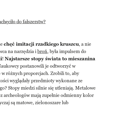
chęciło do fałszerstw?
ie
chęć imitacji rzadkiego kruszcu
, a nie
ca na narzędzia i
broń
, była impulsem do
i
!
Najstarsze stopy świata to mieszanina
Naukowcy postanowili je odtworzyć w
 w różnych proporcjach. Zrobili to, aby
stości wyglądały przedmioty wykonane ze
go? Stopy miedzi silnie się utleniają. Metalowe
zez archeologów mają zupełnie odmienny kolor
czaj są matowe, zielonoszare lub