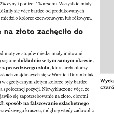
2% cyny i poniżej 1% arsenu. Wszystkie miały
. Różniły się więc bardzo od produkowanych
j miedzi o kolorze czerwonawym lub różowym.
 na złoto zachęciło do
zedmioty ze stopów miedzi miały imitować
ą się one
dokładnie w tym samym okresie,
y z prawdziwego złota,
które archeolodzy
yskach znajdujących się w Warnie i Durankulak
Wydan
u w egzotycznym złotym kolorze były bardzo
czar
ia społecznej pozycji. Niewykluczone więc, że
jawiło się zapotrzebowanie na złoto, obrotni
źli
sposób na fałszowanie szlachetnego
rawdziwego kruszcu, mógł się wtedy zadowolić