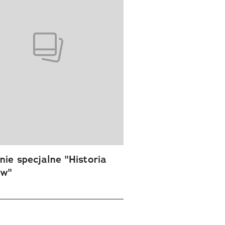
ie specjalne "Historia
ów"