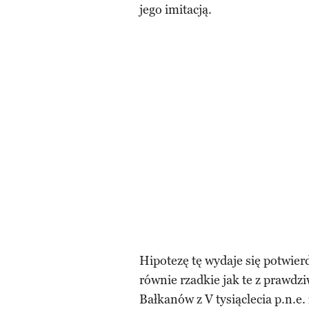
jego imitacją.
Hipotezę tę wydaje się potwierd
równie rzadkie jak te z prawdz
Bałkanów z V tysiąclecia p.n.e.