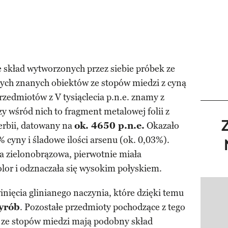
skład wytworzonych przez siebie próbek ze
ych znanych obiektów ze stopów miedzi z cyną
rzedmiotów z V tysiąclecia p.n.e. znamy z
y wśród nich to fragment metalowej folii z
Serbii, datowany na
ok. 4650 p.n.e.
Okazało
7% cyny i śladowe ilości arsenu (ok. 0,03%).
owa zielonobrązowa, pierwotnie miała
lor i odznaczała się wysokim połyskiem.
nięcia glinianego naczynia, które dzięki temu
Pokazy
wyrób
. Pozostałe przedmioty pochodzące z tego
ze stopów miedzi mają podobny skład