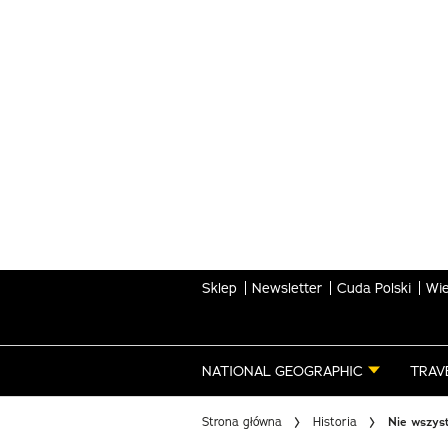
Skip
to
main
content
Sklep
Newsletter
Cuda Polski
Wie
NATIONAL GEOGRAPHIC
TRAV
Strona główna
Historia
Nie wszyst