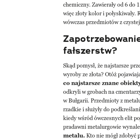
chemiczny. Zawierały od 6 do 1
więc złoty kolor i połyskiwały
wówczas przedmiotów z czyste
Zapotrzebowanie
fałszerstw?
Skąd pomysł, że najstarsze pr
wyroby ze złota? Otóż pojawiaj
co najstarsze znane obiekt
odkryli w grobach na cmentarz
w Bułgarii. Przedmioty z metal
rzadkie i służyły do podkreślan
kiedy wśród ówczesnych elit po
pradawni metalurgowie wynale
metalu.
Kto nie mógł zdobyć p