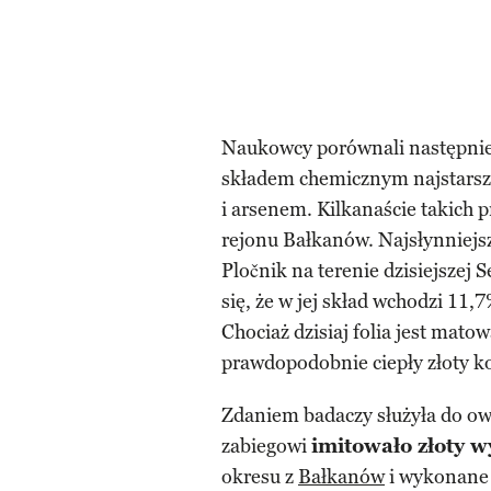
Naukowcy porównali następnie 
składem chemicznym najstarsz
i arsenem. Kilkanaście takich p
rejonu Bałkanów. Najsłynniejsz
Pločnik na terenie dzisiejszej 
się, że w jej skład wchodzi 11,
Chociaż dzisiaj folia jest mat
prawdopodobnie ciepły złoty ko
Zdaniem badaczy służyła do owi
zabiegowi
imitowało złoty 
okresu z
Bałkanów
i wykonane 