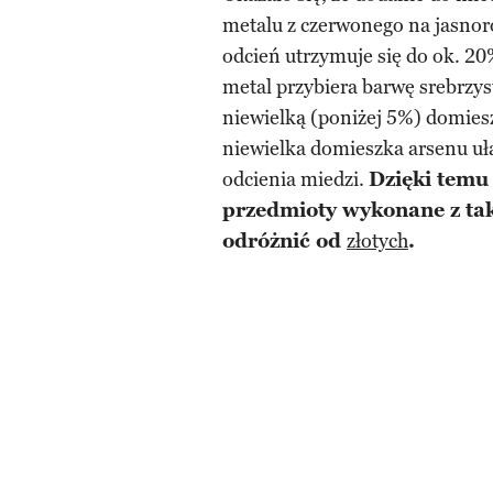
metalu z czerwonego na jasnoró
odcień utrzymuje się do ok. 20
metal przybiera barwę srebrzyst
niewielką (poniżej 5%) domiesz
niewielka domieszka arsenu u
odcienia miedzi.
Dzięki temu
przedmioty wykonane z tak
odróżnić od
złotych
.