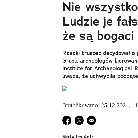
Nie wszystko 
Ludzie je fał
że są bogaci
Rzadki kruszec decydował o p
Grupa archeologów kierowana
Institute for Archaeological
uważa, że uchwyciła począte
Opublikowano: 25.12.2024, 14
Udostępnij na facebook
Udostępnij na twitter
E-mail do przyjaciela
Spis treści: