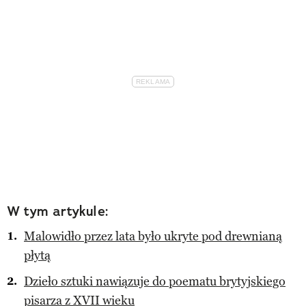
W tym artykule:
Malowidło przez lata było ukryte pod drewnianą
płytą
Dzieło sztuki nawiązuje do poematu brytyjskiego
pisarza z XVII wieku