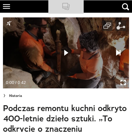
Skip
to
NATIONAL GEOGRAPHIC
main
content
TRAVELER
PODCASTY
Sklep
Newsletter
0:00 / 0:42
Cuda Polski
Historia
Wielki Konkurs Fotograficzny
Podczas remontu kuchni odkryto
Trendbook Podróżniczy
400-letnie dzieło sztuki. „To
Polecane
odkrycie o znaczeniu