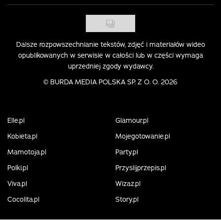
Dalsze rozpowszechnianie tekstów, zdjęć i materiałów wideo
opublikowanych w serwisie w całości lub w części wymaga
uprzedniej zgody wydawcy.
©
BURDA MEDIA POLSKA SP. Z O. O. 2026
Elle.pl
Glamour.pl
Kobieta.pl
Mojegotowanie.pl
Mamotoja.pl
Party.pl
Polki.pl
Przyslijprzepis.pl
Viva.pl
Wizaz.pl
Cocolita.pl
Story.pl