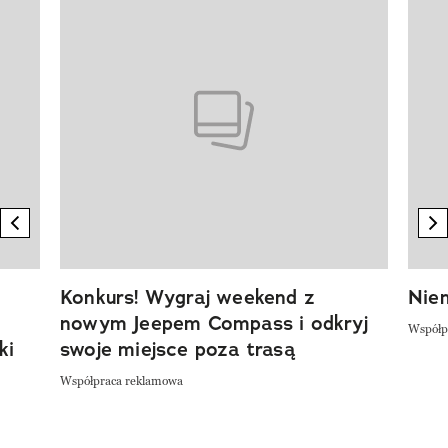
Pokazywanie elementu 1 z 20
previous element
n
Konkurs! Wygraj weekend z
Niem
nowym Jeepem Compass i odkryj
Współp
ki
swoje miejsce poza trasą
Współpraca reklamowa