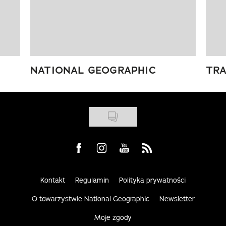
NATIONAL GEOGRAPHIC
TRA
Visit us on Facebook
Visit us on Instagram
Visit us on Youtube
Visit us on Rss
Kontakt
Regulamin
Polityka prywatności
O towarzystwie National Geographic
Newsletter
Moje zgody