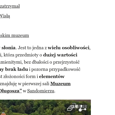
 zatrzymał
Wisłą
olskim muzeum
 słonia
. Jest to jedna z
wielu osobliwości
,
i, która przedmioty o
dużej wartości
amienitymi, bez dbałości o przejrzystość
ny brak ładu
i pozorna przypadkowość
t złożoności form i
elementów
 znajduję w pierwszej sali
Muzeum
Długosza”
w
Sandomierzu
.