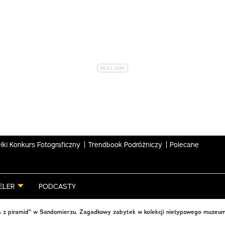
lki Konkurs Fotograficzny
Trendbook Podróżniczy
Polecane
ELER
PODCASTY
a z piramid” w Sandomierzu. Zagadkowy zabytek w kolekcji nietypowego muzeu