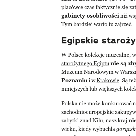
placówce czas faktycznie się z
gabinety osobliwości
niż ws
Tym bardziej warto tu zajrzeć.
Egipskie staroży
W Polsce kolekcje muzealne, w
starożytnego Egiptu
nie są zb
Muzeum Narodowym w Warsz
Poznaniu
i w
Krakowie
. Są te
mniejszych lub większych kolek
Polska nie może konkurować na
zachodnioeuropejskie zakupywa
zabytki znad Nilu, nasz kraj
nie
wieku, kiedy wybuchła
gorącz