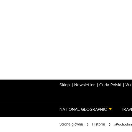
Skip
to
main
content
Sklep
Newsletter
Cuda Polski
Wie
NATIONAL GEOGRAPHIC
TRAV
Strona główna
Historia
„Pochodni