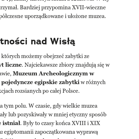
atrzymał. Bardziej przypomina XVII-wieczne
półczesne uporządkowane i ułożone muzea.
tności nad Wisłą
 których możemy obejrzeć zabytki ze
yt liczne
. Najciekawsze zbiory znajdują się w
awie,
Muzeum Archeologicznym w
ż
pojedyncze egipskie zabytki
w różnych
cjach rozsianych po całej Polsce.
 tym polu. W czasie, gdy wielkie muzea
ły lub pozyskiwały w mniej etyczny sposób
 istniał
. Były to czasy końca XVIII i XIX
egiptomanii zapoczątkowana wyprawą
ka