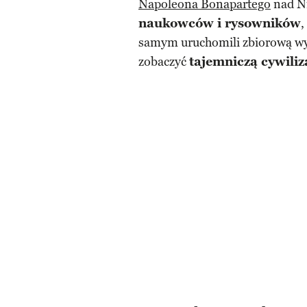
Napoleona Bonapartego
nad Ni
naukowców i rysowników
,
samym uruchomili zbiorową wy
zobaczyć
tajemniczą cywiliz