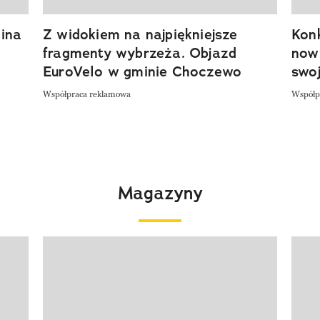
ina
Z widokiem na najpiękniejsze
Kon
fragmenty wybrzeża. Objazd
now
EuroVelo w gminie Choczewo
swoj
Współpraca reklamowa
Współp
Magazyny
Pokazywanie elementu 1 z 4