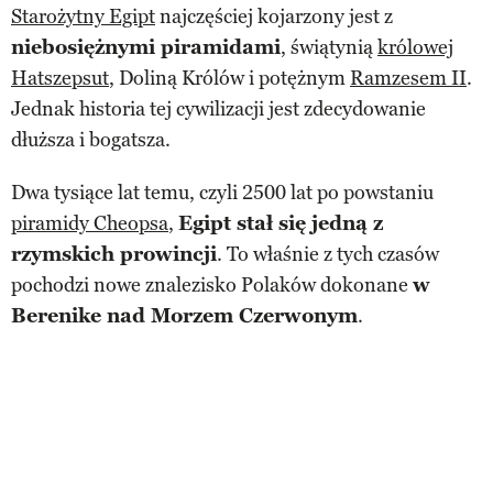
Starożytny Egipt
najczęściej kojarzony jest z
niebosiężnymi piramidami
, świątynią
królowej
Hatszepsut
, Doliną Królów i potężnym
Ramzesem II
.
Jednak historia tej cywilizacji jest zdecydowanie
dłuższa i bogatsza.
Dwa tysiące lat temu, czyli 2500 lat po powstaniu
piramidy Cheopsa
,
Egipt stał się jedną z
rzymskich prowincji
. To właśnie z tych czasów
pochodzi nowe znalezisko Polaków dokonane
w
Berenike nad Morzem Czerwonym
.