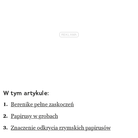
W tym artykule:
Berenike pełne zaskoczeń
Papirusy w grobach
Znaczenie odkrycia rzymskich papirusów