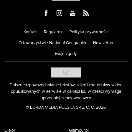
Visit us on Facebook
Visit us on Instagram
Visit us on Youtube
Visit us on Rss
Kontakt
Regulamin
Polityka prywatności
O towarzystwie National Geographic
Newsletter
Moje zgody
Dalsze rozpowszechnianie tekstów, zdjęć i materiałów wideo
opublikowanych w serwisie w całości lub w części wymaga
uprzedniej zgody wydawcy.
©
BURDA MEDIA POLSKA SP. Z O. O. 2026
Elle.pl
Glamour.pl