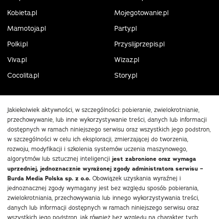
Kobieta.pl
Mojegotowanie.pl
Mamotoja.pl
Party.pl
Polki.pl
Przyslijprzepis.pl
Viva.pl
Wizaz.pl
Cocolita.pl
Story.pl
Jakiekolwiek aktywności, w szczególności: pobieranie, zwielokrotnianie,
przechowywanie, lub inne wykorzystywanie treści, danych lub informacji
dostępnych w ramach niniejszego serwisu oraz wszystkich jego podstron,
w szczególności w celu ich eksploracji, zmierzającej do tworzenia,
rozwoju, modyfikacji i szkolenia systemów uczenia maszynowego,
algorytmów lub sztucznej inteligencji
jest zabronione oraz wymaga
uprzedniej, jednoznacznie wyrażonej zgody administratora serwisu –
Burda Media Polska sp. z o.o.
Obowiązek uzyskania wyraźnej i
jednoznacznej zgody wymagany jest bez względu sposób pobierania,
zwielokrotniania, przechowywania lub innego wykorzystywania treści,
danych lub informacji dostępnych w ramach niniejszego serwisu oraz
wszystkich jego podstron, jak również bez względu na charakter tych