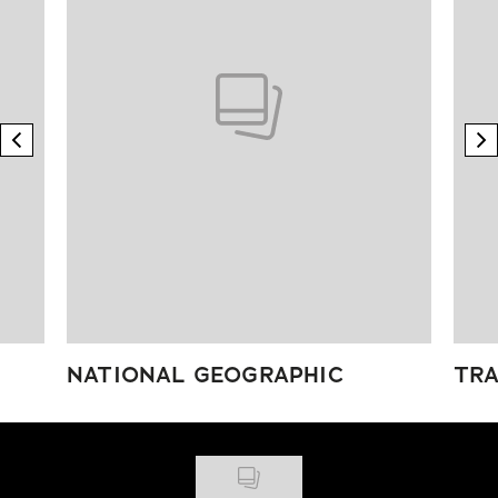
previous element
n
NATIONAL GEOGRAPHIC
TRA