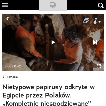
Skip
to
NATIONAL GEOGRAPHIC
main
content
TRAVELER
PODCASTY
Sklep
Newsletter
0:00 / 0:42
Cuda Polski
Historia
Wielki Konkurs Fotograficzny
Nietypowe papirusy odkryte w
Trendbook Podróżniczy
Egipcie przez Polaków.
Polecane
„Kompletnie niespodziewane”